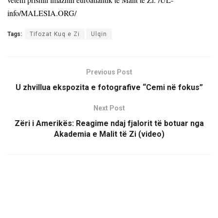
info/MALESIA.ORG/
Tags:
Tifozat Kuq e Zi
Ulqin
Previous Post
U zhvillua ekspozita e fotografive “Cemi në fokus”
Next Post
Zëri i Amerikës: Reagime ndaj fjalorit të botuar nga
Akademia e Malit të Zi (video)