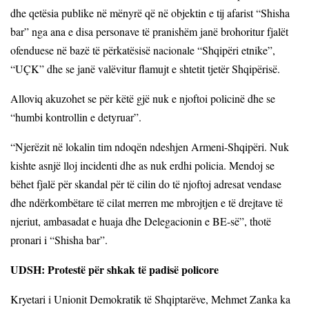
dhe qetësia publike në mënyrë që në objektin e tij afarist “Shisha
bar” nga ana e disa personave të pranishëm janë brohoritur fjalët
ofenduese në bazë të përkatësisë nacionale “Shqipëri etnike”,
“UÇK” dhe se janë valëvitur flamujt e shtetit tjetër Shqipërisë.
Alloviq akuzohet se për këtë gjë nuk e njoftoi policinë dhe se
“humbi kontrollin e detyruar”.
“Njerëzit në lokalin tim ndoqën ndeshjen Armeni-Shqipëri. Nuk
kishte asnjë lloj incidenti dhe as nuk erdhi policia. Mendoj se
bëhet fjalë për skandal për të cilin do të njoftoj adresat vendase
dhe ndërkombëtare të cilat merren me mbrojtjen e të drejtave të
njeriut, ambasadat e huaja dhe Delegacionin e BE-së”, thotë
pronari i “Shisha bar”.
UDSH: Protestë për shkak të padisë policore
Kryetari i Unionit Demokratik të Shqiptarëve, Mehmet Zanka ka