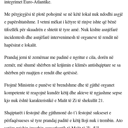
integrimet Euro-Atlantike.
Me përgjegjësi të plotë pohojmë se në këtë lokal nuk ndodhi asgjë
e papërshtatshme. I vetmi mëkat i këtyre të rinjve ishte që bënë
tifozllëk për skuadrën e shtetit të tyre amë. Nuk kishte asnjëfarë
incidentesh dhe asnjëfarë intervenimesh të organeve të rendit në
hapësirat e lokalit.
Prandaj jemi të zemëruar me padinë e ngritur e cila, dorën në
zemër, më shumë shërben në krijimin e klimës antishqiptare se sa
shërben për ruajtjen e rendit dhe qetësisë.
Ftojmë Ministrin e punëve të brendshme dhe të gjithë organet
kompetente të reagojnë kundër këtij dhe akteve të ngjashme sepse
kjo nuk është karakteristikë e Malit të Zi të shekullit 21.
Shqiptarët i festojnë dhe gjithmonë do t’i festojnë sukseset e
përfaqësueses së tyre prandaj paditë e këtij lloji nuk i trembin. Ato
vetëm prishin imazhin euroatlantik të Malit të Zi.
/UL-