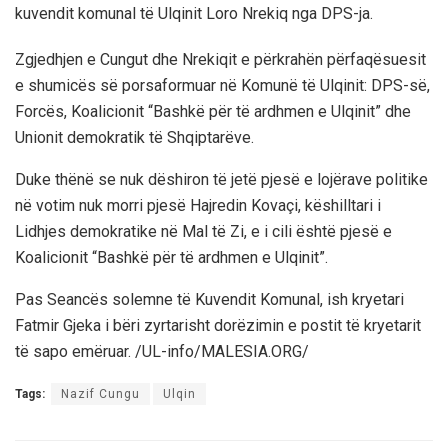
kuvendit komunal të Ulqinit Loro Nrekiq nga DPS-ja.
Zgjedhjen e Cungut dhe Nrekiqit e përkrahën përfaqësuesit
e shumicës së porsaformuar në Komunë të Ulqinit: DPS-së,
Forcës, Koalicionit “Bashkë për të ardhmen e Ulqinit” dhe
Unionit demokratik të Shqiptarëve.
Duke thënë se nuk dëshiron të jetë pjesë e lojërave politike
në votim nuk morri pjesë Hajredin Kovaçi, këshilltari i
Lidhjes demokratike në Mal të Zi, e i cili është pjesë e
Koalicionit “Bashkë për të ardhmen e Ulqinit”.
Pas Seancës solemne të Kuvendit Komunal, ish kryetari
Fatmir Gjeka i bëri zyrtarisht dorëzimin e postit të kryetarit
të sapo emëruar. /UL-info/MALESIA.ORG/
Tags:
Nazif Cungu
Ulqin