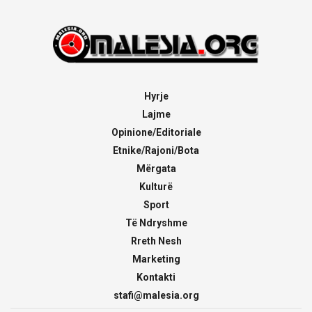
Hyrje
Lajme
Opinione/Editoriale
Etnike/Rajoni/Bota
Mërgata
Kulturë
Sport
Të Ndryshme
Rreth Nesh
Marketing
Kontakti
stafi@malesia.org