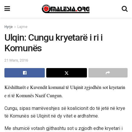
Hyrje
Lajme
Ulqin: Cungu kryetarë i ri i
Komunës
21 Mars, 2016
Këshilltarët e Kuvendit komunal të Ulqinit zgjodhën sot kryetarin
e ri të Komunës Nazif Cungun.
Cungu, sipas marrëveshjes së koalicionit do të jetë në krye
të Komunës së Ulqinit në dy vitet e ardhshme.
Me shumicë votash gjithashtu sot u zgjodh edhe kryetari i