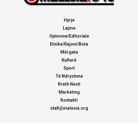
Hyrje
Lajme
Opinione/Editoriale
Etnike/Rajoni/Bota
Mërgata
Kulturë
Sport
Të Ndryshme
Rreth Nesh
Marketing
Kontakti
stafi@malesia.org
© 2000 - 2026
malesia.org