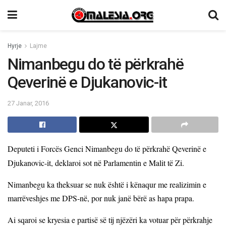
Hyrje
Lajme
Nimanbegu do të përkrahë
Qeverinë e Djukanovic-it
27 Janar, 2016
Deputeti i Forcës Genci Nimanbegu do të përkrahë Qeverinë e
Djukanovic-it, deklaroi sot në Parlamentin e Malit të Zi.
Nimanbegu ka theksuar se nuk është i kënaqur me realizimin e
marrëveshjes me DPS-në, por nuk janë bërë as hapa prapa.
Ai sqaroi se kryesia e partisë së tij njëzëri ka votuar për përkrahje