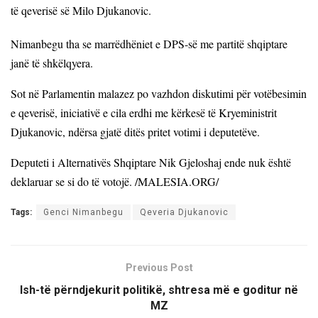
të qeverisë së Milo Djukanovic.
Nimanbegu tha se marrëdhëniet e DPS-së me partitë shqiptare
janë të shkëlqyera.
Sot në Parlamentin malazez po vazhdon diskutimi për votëbesimin
e qeverisë, iniciativë e cila erdhi me kërkesë të Kryeministrit
Djukanovic, ndërsa gjatë ditës pritet votimi i deputetëve.
Deputeti i Alternativës Shqiptare Nik Gjeloshaj ende nuk është
deklaruar se si do të votojë. /MALESIA.ORG/
Tags:
Genci Nimanbegu
Qeveria Djukanovic
Previous Post
Ish-të përndjekurit politikë, shtresa më e goditur në
MZ