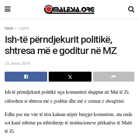
Hyrje
Lajme
Ish-të përndjekurit politikë,
shtresa më e goditur në MZ
25 Janar, 2016
Ish-të përndjekurit politikë nga komuniteti shqiptar në Mal të Zi,
cilësohen si shtresa më e goditur dhe më e cenuar e shoqërisë.
Edhe pse me vite të tëra kaluan nëpër burgjet komuniste, ata ende
sot kanë mbetur pa mbështetje të institucioneve përkatëse të Malit
të Zi.