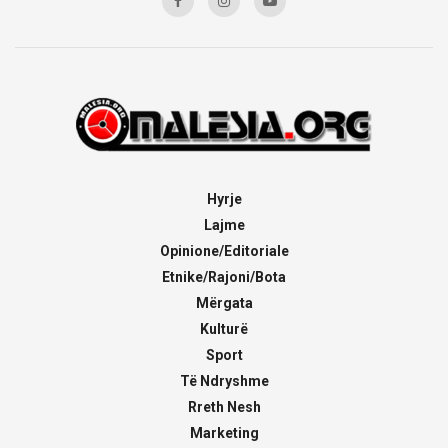
Hyrje
Lajme
Opinione/Editoriale
Etnike/Rajoni/Bota
Mërgata
Kulturë
Sport
Të Ndryshme
Rreth Nesh
Marketing