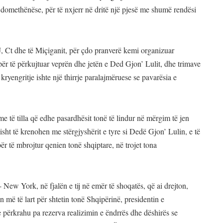
domethënëse, për të nxjerr në dritë një pjesë me shumë rendësi
J, Ct dhe të Miçiganit, për çdo pranverë kemi organizuar
r të përkujtuar veprën dhe jetën e Ded Gjon’ Lulit, dhe trimave
o kryengritje ishte një thirrje paralajmëruese se pavarësia e
e të tilla që edhe pasardhësit tonë të lindur në mërgim të jen
isht të krenohen me stërgjyshërit e tyre si Dedë Gjon’ Lulin, e të
ër të mbrojtur qenien tonë shqiptare, në trojet tona
New York, në fjalën e tij në emër të shoqatës, që ai drejton,
n më të lart për shtetin tonë Shqipërinë, presidentin e
 përkrahu pa rezerva realizimin e ëndrrës dhe dëshirës se