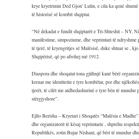
krye kryetrimin Ded Gjon’ Lulin, e cila ka qenë shumë 
të historisë së kombit shqiptar.
“Në dekadat e fundit shqiptarët e Tri-Shteshit – NY, N
manifestime, simpoziume, dhe veprimtari të ndryshme pë
të tjerë, të kryengritjes së Malësisë, duke shtuar se , kj
Shqipërisë, që po afrohej më 1912.
Diaspora dhe shoqatat tona gjithnjë kanë bërë organizim
krenar me identitetin e tyre kombëtar, por dhe njëkohës
tjerët, të cilët me atdhedashurinë e tyre bën të mundur p
stërgjyshore”.
Ejllo Berisha – Kryetari i Shoqatës “Malësia e Madhe”- 
dhe organizatorit të kësaj veprimtarie , shprehu respekti
Republikës, zotin Bujar Nishani, që bëri të mundur dhe