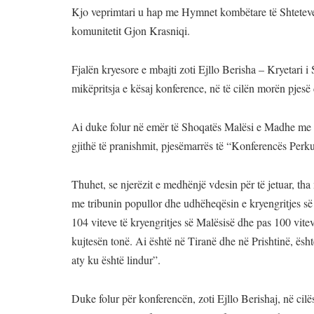
Kjo veprimtari u hap me Hymnet kombëtare të Shteteve
komunitetit Gjon Krasniqi.
Fjalën kryesore e mbajti zoti Ejllo Berisha – Kryetari
mikëpritsja e kësaj konference, në të cilën morën pjesë 
Ai duke folur në emër të Shoqatës Malësi e Madhe me se
gjithë të pranishmit, pjesëmarrës të “Konferencës Perk
Thuhet, se njerëzit e medhënjë vdesin për të jetuar, tha 
me tribunin popullor dhe udhëheqësin e kryengritjes së
104 viteve të kryengritjes së Malësisë dhe pas 100 vitev
kujtesën tonë. Ai është në Tiranë dhe në Prishtinë, ësh
aty ku është lindur”.
Duke folur për konferencën, zoti Ejllo Berishaj, në cilë