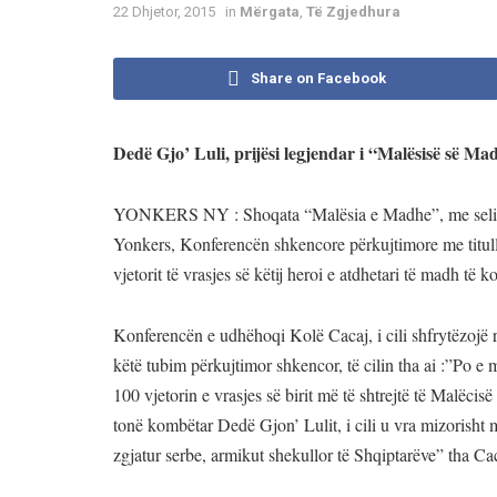
22 Dhjetor, 2015
in
Mërgata
,
Të Zgjedhura
Share on Facebook
Dedë Gjo’ Luli, prijësi legjendar i “Malësisë së M
YONKERS NY : Shoqata “Malësia e Madhe”, me seli n
Yonkers, Konferencën shkencore përkujtimore me titull
vjetorit të vrasjes së këtij heroi e atdhetari të madh të 
Konferencën e udhëhoqi Kolë Cacaj, i cili shfrytëzojë r
këtë tubim përkujtimor shkencor, të cilin tha ai :”Po e 
100 vjetorin e vrasjes së birit më të shtrejtë të Malëcis
tonë kombëtar Dedë Gjon’ Lulit, i cili u vra mizorisht 
zgjatur serbe, armikut shekullor të Shqiptarëve” tha Ca