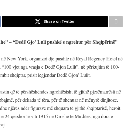
Share on Twitter
adhe” – “Dedë Gjo’ Luli pushkë e ngrehur për Shqipërinë”
ë New York, organizoi dje pasdite në Royal Regency Hotel në
 “100 vjet nga vrasja e Dedë Gjon Lulit”, në përkujtim të 100-
kombit shqiptar, prisit legjendar Dedë Gjon’ Lulit.
astin që të përshëshëndes ngrohtësisht të gjithë pjesëmarrësit në
mbajmë, për dekada të tëra, për të shënuar në mënyrë dinjitoze,
ë dhe njërës ndër figurave më shquara të gjithë shqiptarisë, heroit
më 24 qershor të viti 1915 në Oroshë të Mirditës, nga dora e
caj.