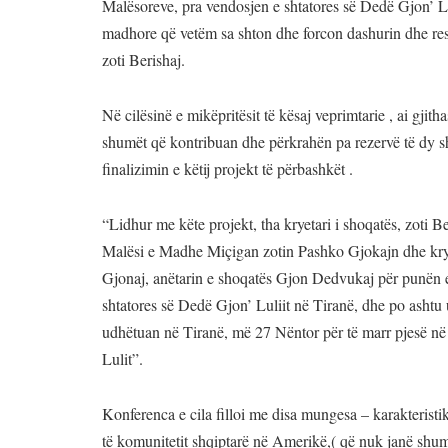
Malësoreve, pra vendosjen e shtatores së Dedë Gjon’ Lul
madhore që vetëm sa shton dhe forcon dashurin dhe res
zoti Berishaj.
Në cilësinë e mikëpritësit të kësaj veprimtarie , ai gji
shumët që kontribuan dhe përkrahën pa rezervë të dy 
finalizimin e këtij projekt të përbashkët .
“Lidhur me këte projekt, tha kryetari i shoqatës, zoti B
Malësi e Madhe Miçigan zotin Pashko Gjokajn dhe krye
Gjonaj, anëtarin e shoqatës Gjon Dedvukaj për punën e 
shtatores së Dedë Gjon’ Luliit në Tiranë, dhe po ashtu 
udhëtuan në Tiranë, më 27 Nëntor për të marr pjesë në
Lulit”.
Konferenca e cila filloi me disa mungesa – karakteristi
të komunitetit shqiptarë në Amerikë,( që nuk janë shumë