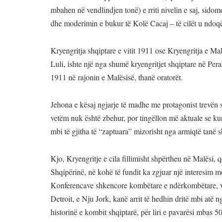
mbahen në vendlindjen tonë) e rriti nivelin e saj, sidom
dhe moderimin e bukur të Kolë Cacaj – të cilët u ndoq
Kryengritja shqiptare e vitit 1911 ose Kryengritja e M
Luli, ishte një nga shumë kryengritjet shqiptare në Pe
1911 në rajonin e Malësisë, thanë oratorët.
Jehona e kësaj ngjarje të madhe me protagonist trevën 
vetëm nuk është zbehur, por tingëllon më aktuale se kur
mbi të gjitha të “zaptuara” mizorisht nga armiqtë tanë s
Kjo, Kryengritje e cila fillimisht shpërtheu në Malësi, 
Shqipërinë, në kohë të fundit ka zgjuar një interesim më
Konferencave shkencore kombëtare e ndërkombëtare, vep
Detroit, e Nju Jork, kanë arrit të hedhin dritë mbi atë
historinë e kombit shqiptarë, për liri e pavarësi mbas 5