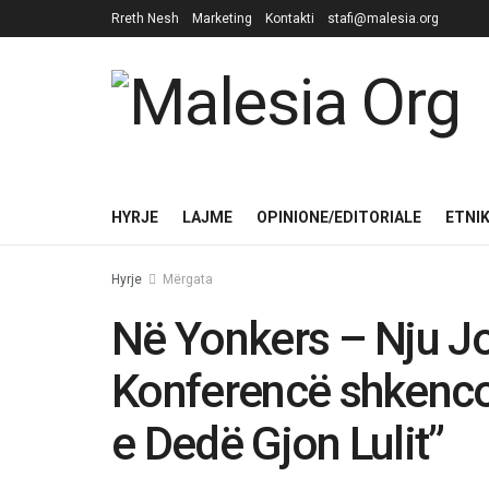
Rreth Nesh
Marketing
Kontakti
stafi@malesia.org
HYRJE
LAJME
OPINIONE/EDITORIALE
ETNI
Hyrje
Mërgata
Në Yonkers – Nju Jo
Konferencë shkencor
e Dedë Gjon Lulit”