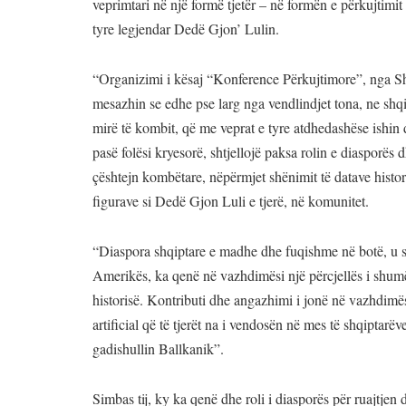
veprimtari në një formë tjetër – në formën e përkujtimit 
tyre legjendar Dedë Gjon’ Lulin.
“Organizimi i kësaj “Konference Përkujtimore”, nga S
mesazhin se edhe pse larg nga vendlindjet tona, ne shqi
mirë të kombit, që me veprat e tyre atdhedashëse ishin 
pasë folësi kryesorë, shtjellojë paksa rolin e diasporës
çështejn kombëtare, nëpërmjet shënimit të datave histor
figurave si Dedë Gjon Luli e tjerë, në komunitet.
“Diaspora shqiptare e madhe dhe fuqishme në botë, u sh
Amerikës, ka qenë në vazhdimësi një përcjellës i shumë
historisë. Kontributi dhe angazhimi i jonë në vazhdimës
artificial që të tjerët na i vendosën në mes të shqiptarë
gadishullin Ballkanik”.
Simbas tij, ky ka qenë dhe roli i diasporës për ruajtjen