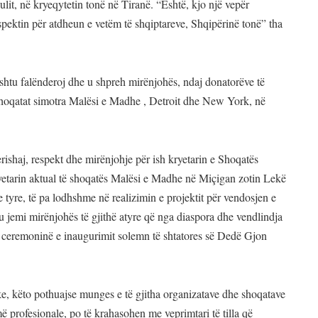
it, në kryeqytetin tonë në Tiranë. “Është, kjo një vepër
pektin për atdheun e vetëm të shqiptareve, Shqipërinë tonë” tha
thashtu falënderoj dhe u shpreh mirënjohës, ndaj donatorëve të
shoqatat simotra Malësi e Madhe , Detroit dhe New York, në
erishaj, respekt dhe mirënjohje për ish kryetarin e Shoqatës
tarin aktual të shoqatës Malësi e Madhe në Miçigan zotin Lekë
tyre, të pa lodhshme në realizimin e projektit për vendosjen e
u jemi mirënjohës të gjithë atyre që nga diaspora dhe vendlindja
 ceremoninë e inaugurimit solemn të shtatores së Dedë Gjon
ke, këto pothuajse munges e të gjitha organizatave dhe shoqatave
 profesionale, po të krahasohen me veprimtari të tilla që