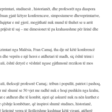
imtari, studiuesit , historianët, dhe profesorët nga diaspora
fruan gjatë këtyre konferencave, simposiumeve dheveprimtarive,
qiptar e më gjerë, megjithatë nuk mund të thuhet se u arrit
 prijësit të saj – me dimesionet të pa krahasushme për lirinë dhe
hkrimtari nga Malësia, Fran Camaj, tha dje në këtë konferencë
ën dhe veprën e një heroi e atdhetari të madh, siç është trimi i
Luli, është detyrë e vështirë ngase gjithmonë rrezikon të mos
, theksojë profesorë Camaj,: tribun i popullit, patriot i pashoq,
ë për më shumë se 50 vjet me radhë nuk e hoqi pushkën nga krahu,
sat e atdheut dhe të kombit, njeri që askurrë nuk ra nën kurthet e
r çështje kombëtare, që inspiroi shumë studiues, historianë,
 krijojnë vepra të llojllojshme kushtuar këtij vigani, atëherë