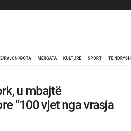
KE/RAJONI/BOTA
MËRGATA
KULTURË
SPORT
TË NDRYS
rk, u mbajtë
e “100 vjet nga vrasja