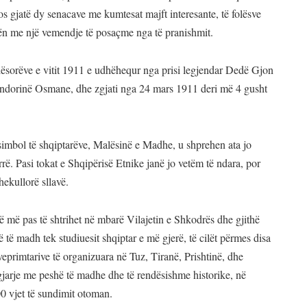
os gjatë dy senacave me kumtesat majft interesante, të folësve
ën me një vemendje të posaçme nga të pranishmit.
alësorëve e vitit 1911 e udhëhequr nga prisi legjendar Dedë Gjon
randorinë Osmane, dhe zgjati nga 24 mars 1911 deri më 4 gusht
simbol të shqiptarëve, Malësinë e Madhe, u shprehen ata jo
rë. Pasi tokat e Shqipërisë Etnike janë jo vetëm të ndara, por
hekullorë sllavë.
që më pas të shtrihet në mbarë Vilajetin e Shkodrës dhe gjithë
 të madh tek studiuesit shqiptar e më gjerë, të cilët përmes disa
rimtarive të organizuara në Tuz, Tiranë, Prishtinë, dhe
 ngjarje me peshë të madhe dhe të rendësishme historike, në
00 vjet të sundimit otoman.