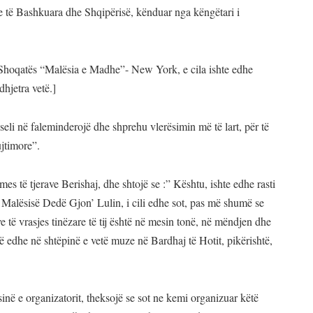
 të Bashkuara dhe Shqipërisë, kënduar nga këngëtari i
 i Shoqatës “Malësia e Madhe”- New York, e cila ishte edhe
dhjetra vetë.]
li në faleminderojë dhe shprehu vlerësimin më të lart, për të
ujtimore”.
mes të tjerave Berishaj, dhe shtojë se :” Kështu, ishte edhe rasti
 Malësisë Dedë Gjon’ Lulin, i cili edhe sot, pas më shumë se
e të vrasjes tinëzare të tij është në mesin tonë, në mëndjen dhe
të edhe në shtëpinë e vetë muze në Bardhaj të Hotit, pikërishtë,
sinë e organizatorit, theksojë se sot ne kemi organizuar këtë