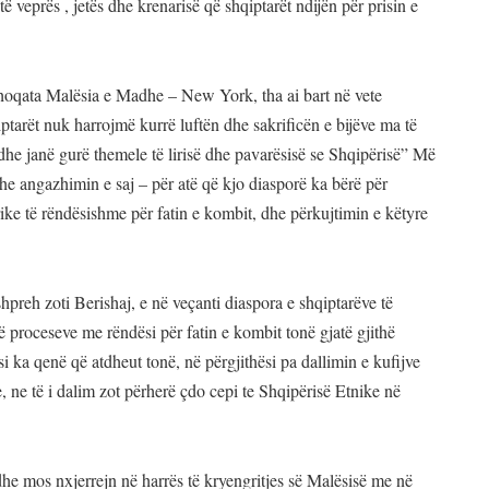
të veprës , jetës dhe krenarisë që shqiptarët ndijën për prisin e
hoqata Malësia e Madhe – New York, tha ai bart në vete
ptarët nuk harrojmë kurrë luftën dhe sakrificën e bijëve ma të
dhe janë gurë themele të lirisë dhe pavarësisë se Shqipërisë” Më
 dhe angazhimin e saj – për atë që kjo diasporë ka bërë për
ike të rëndësishme për fatin e kombit, dhe përkujtimin e këtyre
preh zoti Berishaj, e në veçanti diaspora e shqiptarëve të
 proceseve me rëndësi për fatin e kombit tonë gjatë gjithë
i ka qenë që atdheut tonë, në përgjithësi pa dallimin e kufijve
ve, ne të i dalim zot përherë çdo cepi te Shqipërisë Etnike në
 dhe mos nxjerrejn në harrës të kryengritjes së Malësisë me në