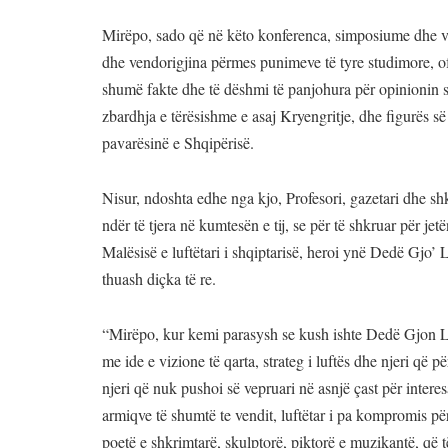
Mirëpo, sado që në këto konferenca, simposiume dhe vepr
dhe vendorigjina përmes punimeve të tyre studimore, o
shumë fakte dhe të dëshmi të panjohura për opinionin sh
zbardhja e tërësishme e asaj Kryengritje, dhe figurës së
pavarësinë e Shqipërisë.
Nisur, ndoshta edhe nga kjo, Profesori, gazetari dhe s
ndër të tjera në kumtesën e tij, se për të shkruar për jet
Malësisë e luftëtari i shqiptarisë, heroi ynë Dedë Gjo’ 
thuash diçka të re.
“Mirëpo, kur kemi parasysh se kush ishte Dedë Gjon Luli
me ide e vizione të qarta, strateg i luftës dhe njeri q
njeri që nuk pushoi së vepruari në asnjë çast për intere
armiqve të shumtë te vendit, luftëtar i pa kompromis pë
poetë e shkrimtarë, skulptorë, piktorë e muzikantë, që të