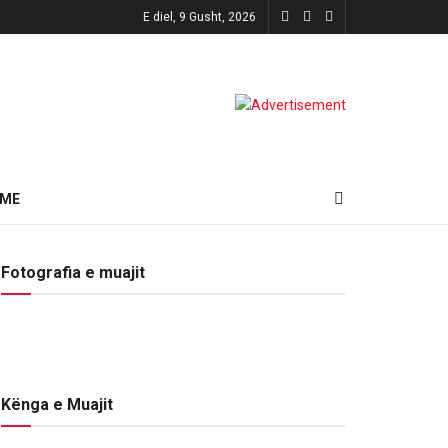
E diel, 9 Gusht, 2026
HME
Fotografia e muajit
Kënga e Muajit