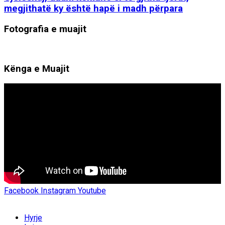
megjithatë ky është hapë i madh përpara
Fotografia e muajit
Kënga e Muajit
Facebook
Instagram
Youtube
Hyrje