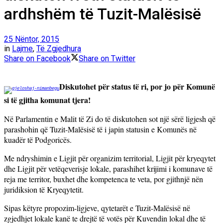
ardhshëm të Tuzit-Malësisë
25 Nëntor, 2015
in
Lajme
,
Të Zgjedhura
Share on Facebook
Share on Twitter
Diskutohet për status të ri, por jo për Komunë
si të gjitha komunat tjera!
Në Parlamentin e Malit të Zi do të diskutohen sot një sërë ligjesh që
parashohin që Tuzit-Malësisë të i japin statusin e Komunës në
kuadër të Podgoricës.
Me ndryshimin e Ligjit për organizim territorial, Ligjit për kryeqytet
dhe Ligjit për vetëqeverisje lokale, parashihet krijimi i komunave të
reja me territor, buxhet dhe kompetenca te veta, por gjithnjë nën
juridiksion të Kryeqytetit.
Sipas këtyre propozim-ligjeve, qytetarët e Tuzit-Malësisë në
zgjedhjet lokale kanë te drejtë të votës për Kuvendin lokal dhe të