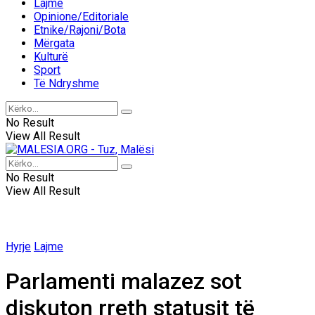
Lajme
Opinione/Editoriale
Etnike/Rajoni/Bota
Mërgata
Kulturë
Sport
Të Ndryshme
No Result
View All Result
No Result
View All Result
Hyrje
Lajme
Parlamenti malazez sot
diskuton rreth statusit të