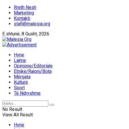
Rreth Nesh
Marketing
Kontakti
stafi@malesia.org
E shtunë, 8 Gusht, 2026
Hyrje
Lajme
Opinione/Editoriale
Etnike/Rajoni/Bota
Mërgata
Kulturë
Sport
Të Ndryshme
No Result
View All Result
Hyrje