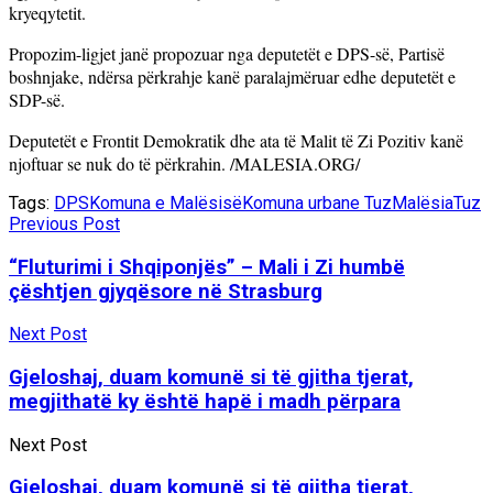
kryeqytetit.
Propozim-ligjet janë propozuar nga deputetët e DPS-së, Partisë
boshnjake, ndërsa përkrahje kanë paralajmëruar edhe deputetët e
SDP-së.
Deputetët e Frontit Demokratik dhe ata të Malit të Zi Pozitiv kanë
njoftuar se nuk do të përkrahin. /MALESIA.ORG/
Tags:
DPS
Komuna e Malësisë
Komuna urbane Tuz
Malësia
Tuz
Previous Post
“Fluturimi i Shqiponjës” – Mali i Zi humbë
çështjen gjyqësore në Strasburg
Next Post
Gjeloshaj, duam komunë si të gjitha tjerat,
megjithatë ky është hapë i madh përpara
Next Post
Gjeloshaj, duam komunë si të gjitha tjerat,