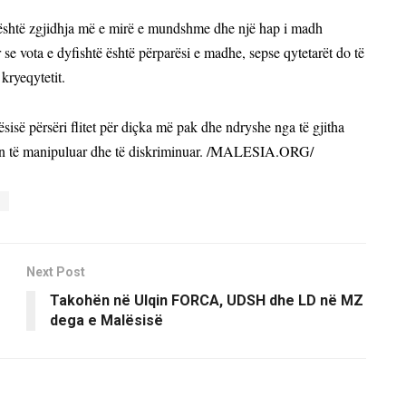
 është zgjidhja më e mirë e mundshme dhe një hap i madh
se vota e dyfishtë është përparësi e madhe, sepse qytetarët do të
kryeqytetit.
isë përsëri flitet për diçka më pak dhe ndryshe nga të gjitha
tën të manipuluar dhe të diskriminuar. /MALESIA.ORG/
Next Post
Takohën në Ulqin FORCA, UDSH dhe LD në MZ
dega e Malësisë