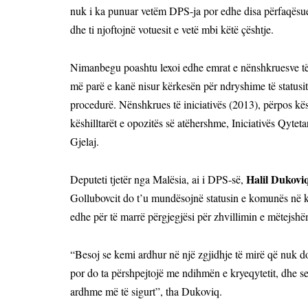
nuk i ka punuar vetëm DPS-ja por edhe disa përfaqësues t
dhe ti njoftojnë votuesit e vetë mbi këtë çështje.
Nimanbegu poashtu lexoi edhe emrat e nënshkruesve të i
më parë e kanë nisur kërkesën për ndryshime të statusit 
procedurë. Nënshkrues të iniciativës (2013), përpos kës
këshilltarët e opozitës së atëhershme, Iniciativës Qyt
Gjelaj.
Halil Dukovi
Deputeti tjetër nga Malësia, ai i DPS-së,
Gollubovcit do
t’u
mundësojnë statusin e komunës në kua
edhe për të marrë përgjegjësi për zhvillimin e mëtejshë
“Besoj se kemi ardhur në një zgjidhje të mirë që nuk d
por do ta përshpejtojë me ndihmën e kryeqytetit, dhe se
ardhme më të sigurt”, tha Dukoviq.