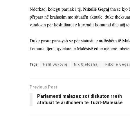
Nikollë Gegaj
Ndërkaq, kolegu partiak i tij,
tha se kjo
përpara në krahasim me situatën aktuale, duke theksuar 
vendosin për këshilltarët e kuvendit komunal dhe atij të 
Duke pasur parasysh se për statusin e ardhshëm të Malës
komunat tjera, qytetarët e Malësisë edhe njëherë mbe
Tags:
Halil Dukoviq
Nik Gjeloshaj
Nikollë Gegaj
Previous Post
Parlamenti malazez sot diskuton rreth
statusit të ardhshëm të Tuzit-Malësisë