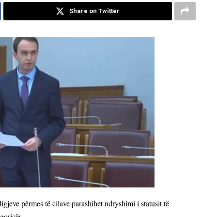
Share on Twitter
gjeve përmes të cilave parashihet ndryshimi i statusit të
goricës.