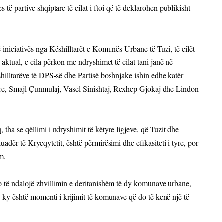
ë partive shqiptare të cilat i ftoi që të deklarohen publikisht
niciativës nga Këshilltarët e Komunës Urbane të Tuzi, të cilët
aktual, e cila përkon me ndryshimet të cilat tani janë në
hilltarëve të DPS-së dhe Partisë boshnjake ishin edhe katër
etare, Smajl Çunmulaj, Vasel Sinishtaj, Rexhep Gjokaj dhe Lindon
q
, tha se qëllimi i ndryshimit të këtyre ligjeve, që Tuzit dhe
dër të Kryeqytetit, është përmirësimi dhe efikasiteti i
tyre
, por
m.
o të ndalojë zhvillimin e deritanishëm të dy komunave urbane,
 ky është momenti i krijimit të komunave që do të kenë një të