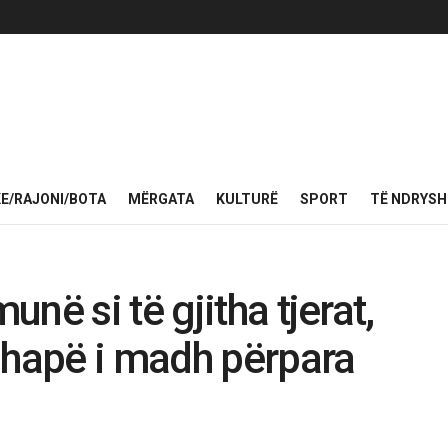
KE/RAJONI/BOTA
MËRGATA
KULTURË
SPORT
TË NDRYS
në si të gjitha tjerat,
 hapë i madh përpara