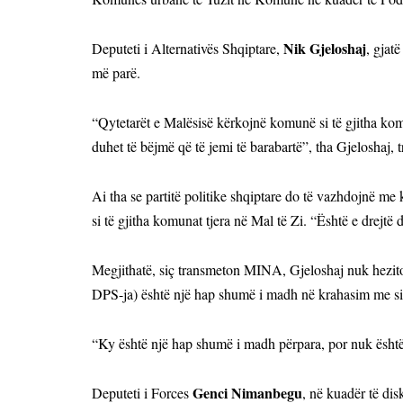
Nik Gjeloshaj
Deputeti i Alternativës Shqiptare,
, gjat
më parë.
“Qytetarët e Malësisë kërkojnë komunë si të gjitha komu
duhet të bëjmë që të jemi të barabartë”, tha Gjeloshaj
Ai tha se partitë politike shqiptare do të vazhdojnë me
si të gjitha komunat tjera në Mal të Zi. “Është e drejtë 
Megjithatë, siç transmeton MINA, Gjeloshaj nuk hezito
DPS-ja) është një hap shumë i madh në krahasim me sit
“Ky është një hap shumë i madh përpara, por nuk është 
Genci Nimanbegu
Deputeti i Forces
, në kuadër të dis