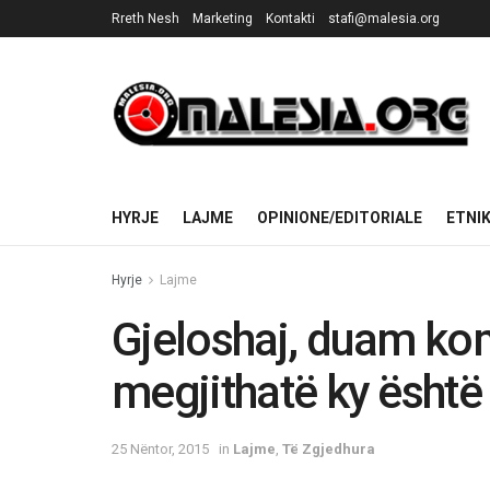
Rreth Nesh
Marketing
Kontakti
stafi@malesia.org
HYRJE
LAJME
OPINIONE/EDITORIALE
ETNI
Hyrje
Lajme
Gjeloshaj, duam komu
megjithatë ky është
25 Nëntor, 2015
in
Lajme
,
Të Zgjedhura