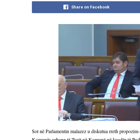
Share on Facebook
Sot në Parlamentin malazez u diskutua rreth propozim-li
Komunës urbane të Tuzit në Komunë në kuadër të Pod