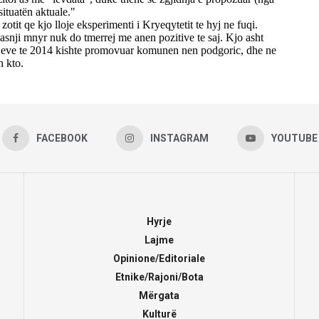
FACEBOOK
INSTAGRAM
YOUTUBE
Hyrje
Lajme
Opinione/Editoriale
Etnike/Rajoni/Bota
Mërgata
Kulturë