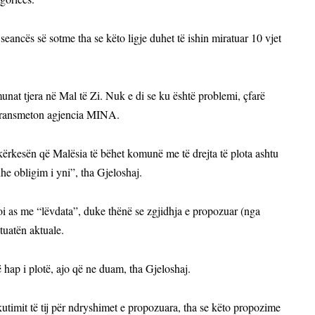
ë seancës së sotme tha se këto ligje duhet të ishin miratuar 10 vjet
nat tjera në Mal të Zi. Nuk e di se ku është problemi, çfarë
, transmeton agjencia MINA.
 kërkesën që Malësia të bëhet komunë me të drejta të plota ashtu
dhe obligim i yni”, tha Gjeloshaj.
i as me “lëvdata”, duke thënë se zgjidhja e propozuar (nga
uatën aktuale.
hap i plotë, ajo që ne duam, tha Gjeloshaj.
kutimit të tij për ndryshimet e propozuara, tha se këto propozime