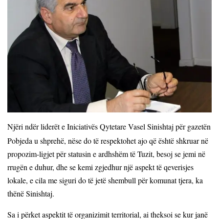
Njëri ndër liderët e Iniciativës Qytetare Vasel Sinishtaj për gazetën
Pobjeda u shprehë, nëse do të respektohet ajo që është shkruar në
propozim-ligjet për statusin e ardhshëm të Tuzit, besoj se jemi në
rrugën e duhur, dhe se kemi zgjedhur një aspekt të qeverisjes
lokale, e cila me siguri do të jetë shembull për komunat tjera,
ka
th
ënë Sinishtaj.
Sa i përket aspektit të organizimit territorial,
ai theksoi se
kur janë