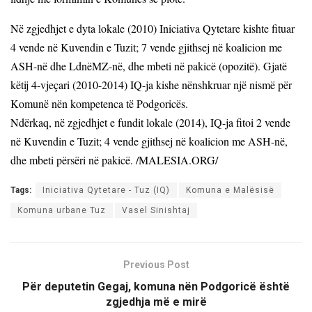
Në zgjedhjet e dyta lokale (2010) Iniciativa Qytetare kishte fituar
4 vende në Kuvendin e Tuzit; 7 vende gjithsej në koalicion me
ASH-në dhe LdnëMZ-në, dhe mbeti në pakicë (opozitë). Gjatë
këtij 4-vjeçari (2010-2014) IQ-ja kishe nënshkruar një nismë për
Komunë nën kompetenca të Podgoricës.
Ndërkaq, në zgjedhjet e fundit lokale (2014), IQ-ja fitoi 2 vende
në Kuvendin e Tuzit
;
4 vende gjithsej në koalicion me ASH-në,
dhe mbeti përsëri në pakicë. /MALESIA.ORG/
Tags:
Iniciativa Qytetare - Tuz (IQ)
Komuna e Malësisë
Komuna urbane Tuz
Vasel Sinishtaj
Previous Post
Për deputetin Gegaj, komuna nën Podgoricë është
zgjedhja më e mirë