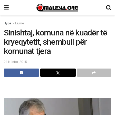
Hyrje
Lajme
Sinishtaj, komuna në kuadër të
kryeqytetit, shembull për
komunat tjera
21 Nëntor, 2015