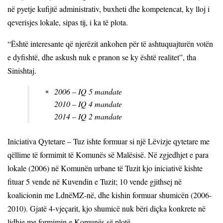
në pyetje kufijtë administrativ, buxheti dhe kompetencat, ky lloj i
qeverisjes lokale,
sipas tij,
i ka të plota.
“Është interesante që njerëzit ankohen për të ashtuquajturën votën
e dyfishtë, dhe askush nuk e pranon se ky është realitet”,
tha
Sinishtaj.
2006 – IQ 5 mandate
2010 – IQ 4 mandate
2014 – IQ 2 mandate
Iniciativa Qytetare – Tuz ishte formuar si një Lëvizje qytetare me
qëllime të formimit të Komunës së Malësisë. Në zgjedhjet e para
lokale (2006) në Komunën urbane të Tuzit kjo iniciativë kishte
fituar 5 vende në Kuvendin e Tuzit; 10 vende gjithsej në
koalicionin me LdnëMZ-në, dhe kishin formuar shumicën (2006-
2010). Gjatë 4-vjeçarit, kjo shumicë nuk bëri diçka konkrete në
lidhje me formimin e Komunës së plotë.