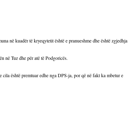
omuna në kuadër të kryeqytetit është e pranueshme dhe është zgjedhja
ën në Tuz dhe për atë të Podgoricës.
e cila është premtuar edhe nga DPS-ja, por që në fakt ka mbetur e