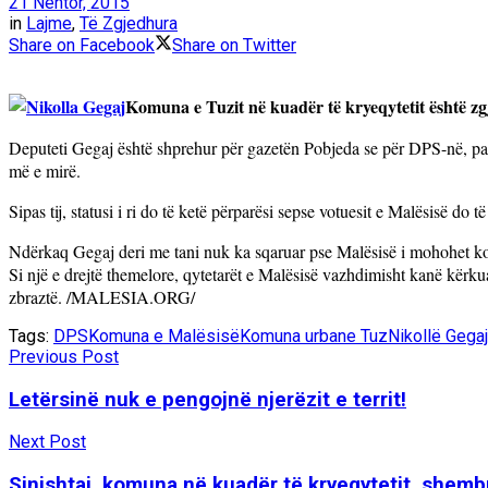
21 Nëntor, 2015
in
Lajme
,
Të Zgjedhura
Share on Facebook
Share on Twitter
Komuna e Tuzit në kuadër të kryeqytetit është zg
Deputeti Gegaj është shprehur për gazetën Pobjeda se për DPS-në, part
më e mirë.
Sipas tij, statusi i ri do të ketë përparësi sepse votuesit e Malësisë do 
Ndërkaq Gegaj deri me tani nuk ka sqaruar pse Malësisë i mohohet kom
Si një e drejtë themelore, qytetarët e Malësisë vazhdimisht kanë kër
zbraztë. /MALESIA.ORG/
Tags:
DPS
Komuna e Malësisë
Komuna urbane Tuz
Nikollë Gegaj
Previous Post
Letërsinë nuk e pengojnë njerëzit e territ!
Next Post
Sinishtaj, komuna në kuadër të kryeqytetit, shemb