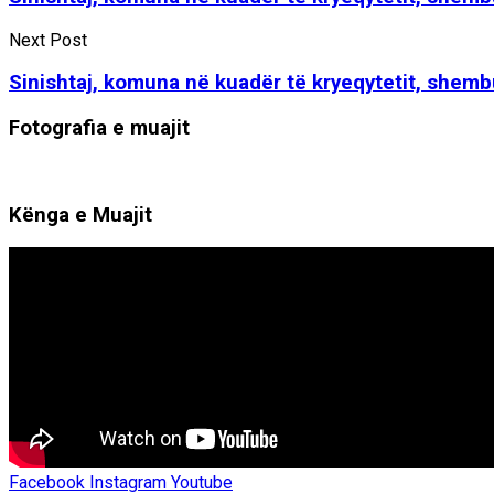
Next Post
Sinishtaj, komuna në kuadër të kryeqytetit, shemb
Fotografia e muajit
Kënga e Muajit
Facebook
Instagram
Youtube