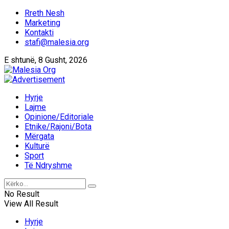
Rreth Nesh
Marketing
Kontakti
stafi@malesia.org
E shtunë, 8 Gusht, 2026
Hyrje
Lajme
Opinione/Editoriale
Etnike/Rajoni/Bota
Mërgata
Kulturë
Sport
Të Ndryshme
No Result
View All Result
Hyrje