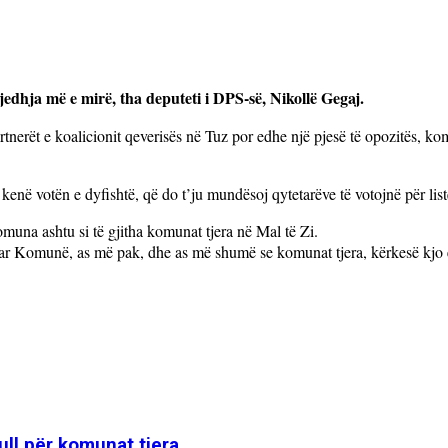
jedhja më e mirë, tha deputeti i
DPS-s
ë, Nikollë Gegaj.
nerët e koalicionit qeverisës në Tuz por edhe një pjesë të opozitës, k
të kenë votën e dyfishtë, që do
t’ju
mundësoj qytetarëve të votojnë për list
una ashtu si të gjitha komunat tjera në Mal të Zi.
kuar Komunë, as më pak, dhe as më shumë se komunat tjera, kërkesë kjo 
ull për komunat tjera