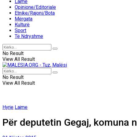
Lajme
Opinione/Editoriale
Etnike/Rajoni/Bota
Mërgata
Kulturë
Sport
Të Ndryshme
No Result
View All Result
No Result
View All Result
Hyrje
Lajme
Për deputetin Gegaj, komuna n