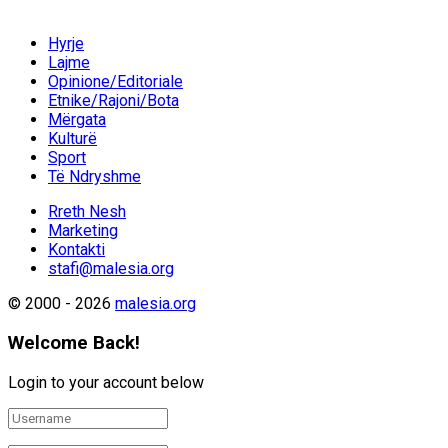
Hyrje
Lajme
Opinione/Editoriale
Etnike/Rajoni/Bota
Mërgata
Kulturë
Sport
Të Ndryshme
Rreth Nesh
Marketing
Kontakti
stafi@malesia.org
© 2000 - 2026
malesia.org
Welcome Back!
Login to your account below