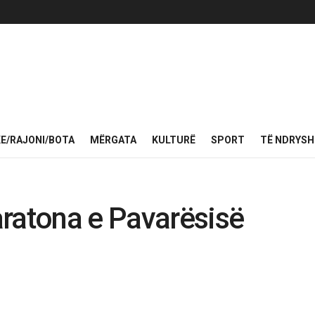
KE/RAJONI/BOTA
MËRGATA
KULTURË
SPORT
TË NDRYS
aratona e Pavarësisë