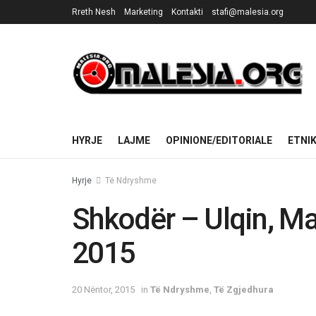
Rreth Nesh
Marketing
Kontakti
stafi@malesia.org
HYRJE
LAJME
OPINIONE/EDITORIALE
ETNI
Hyrje
Të Ndryshme
Shkodër – Ulqin, M
2015
20 Nëntor, 2015
in
Të Ndryshme
,
Të Zgjedhura