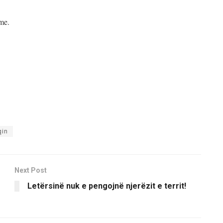
ime.
qin
Next Post
Letërsinë nuk e pengojnë njerëzit e territ!