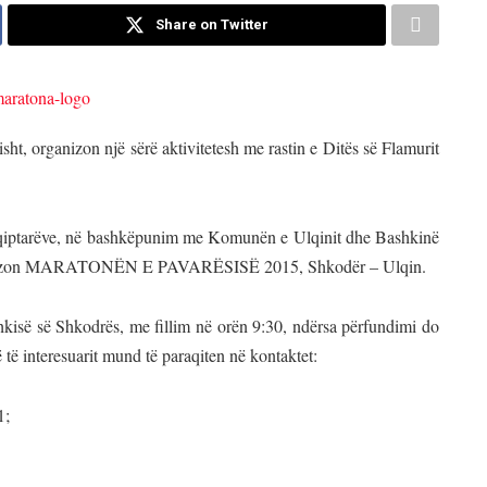
Share on Twitter
sht, organizon një sërë aktivitetesh me rastin e Ditës së Flamurit
hqiptarëve, në bashkëpunim me Komunën e Ulqinit dhe Bashkinë
 organizon MARATONËN E PAVARËSISË 2015, Shkodër – Ulqin.
Bashkisë së Shkodrës, me fillim në orën 9:30, ndërsa përfundimi do
 të interesuarit mund të paraqiten në kontaktet:
1;