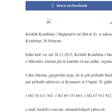
Share on Facebook
Këshilli Kombëtar i Shqiptarëve në Mal të Zi, si zakoni
Kombëtar, 28 Nëntorit.
Edhe këtë vit, më 28.11.2015, Këshilli Kombëtar i S
e Shkodrës, tashmë për të katërtin vit me radhë,
Caku fillestar, gjegjësisht nisja, do të jetë përballë 
jetë përballë ndërtesës së Komunës së Ulqinit. Të gjithë
+382 30 411 302; +382 69 333 663; +382 67 911 922
e-mail: knsh@t-com.me; armandolohja@yahoo.de