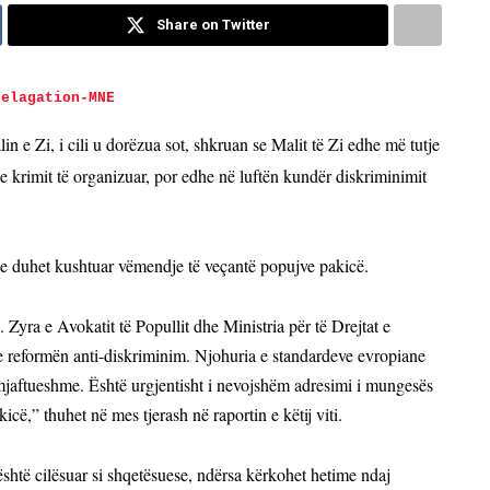
Share on Twitter
n e Zi, i cili u dorëzua sot, shkruan se Malit të Zi edhe më tutje
e krimit të organizuar, por edhe në luftën kundër diskriminimit
e duhet kushtuar vëmendje të veçantë popujve pakicë.
a. Zyra e Avokatit të Popullit dhe Ministria për të Drejtat e
e reformën anti-diskriminim. Njohuria e standardeve evropiane
mjaftueshme. Është urgjentisht i nevojshëm adresimi i mungesës
icë,” thuhet në mes tjerash në raportin e këtij viti.
është cilësuar si shqetësuese, ndërsa kërkohet hetime ndaj