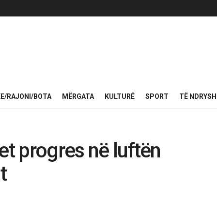
KE/RAJONI/BOTA
MËRGATA
KULTURË
SPORT
TË NDRYS
et progres në luftën
t