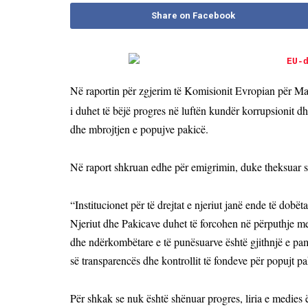
Share on Facebook
N
ë raportin për zgjerim të Komisionit Evropian për Mali
i duhet
të bëjë progres në luftën kundër korrupsionit dh
dhe mbrojtjen e popujve pakicë.
Në raport shkruan edhe për emigrimin, duke theksuar s
“Institucionet për të drejtat e njeriut janë ende të dobët
Njeriut dhe Pakicave duhet të forcohen në përputhje m
dhe ndërkombëtare e të punësuarve është gjithnjë e pa
së transparencës dhe kontrollit të fondeve për popujt pak
Për shkak se nuk është shënuar progres, liria e medies 