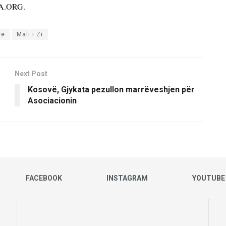
SIA.ORG.
ve
Mali i Zi
Next Post
Kosovë, Gjykata pezullon marrëveshjen për
Asociacionin
FACEBOOK
INSTAGRAM
YOUTUBE