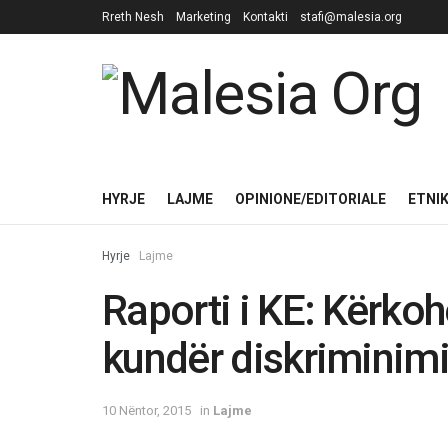
Rreth Nesh
Marketing
Kontakti
stafi@malesia.org
HYRJE
LAJME
OPINIONE/EDITORIALE
ETNI
Hyrje
Lajme
Raporti i KE: Kërkoh
kundër diskriminimi
10 Nëntor, 2015
in
Lajme