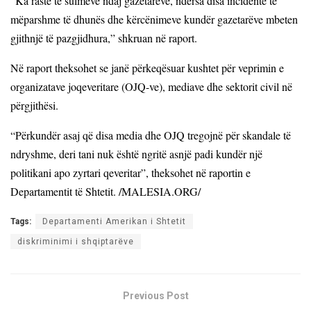
“Ka raste të sulmeve ndaj gazetarëve, ndërsa disa incidente të
mëparshme të dhunës dhe kërcënimeve kundër gazetarëve mbeten
gjithnjë të pazgjidhura,” shkruan në raport.
Në raport theksohet se janë përkeqësuar kushtet për veprimin e
organizatave joqeveritare (OJQ-ve),
mediave dhe
sektorit civil në
përgjithësi.
“Përkundër asaj që disa media dhe OJQ tregojnë për skandale të
ndryshme, deri tani nuk është ngritë asnjë padi kundër një
politikani apo zyrtari qeveritar”, theksohet në raportin e
Departamentit të Shtetit. /MALESIA.ORG/
Tags:
Departamenti Amerikan i Shtetit
diskriminimi i shqiptarëve
Previous Post