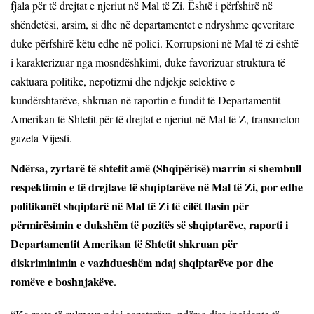
fjala për të drejtat e njeriut në Mal të Zi. Është i përfshirë në
shëndetësi, arsim, si dhe në departamentet e ndryshme qeveritare
duke përfshirë këtu edhe në polici. Korrupsioni në Mal të zi është
i karakterizuar nga mosndëshkimi, duke favorizuar struktura të
caktuara politike, nepotizmi dhe ndjekje selektive e
kundërshtarëve, shkruan në raportin e fundit të Departamentit
Amerikan të Shtetit për të drejtat e njeriut në Mal të Z, transmeton
gazeta Vijesti.
Ndërsa, zyrtarë të shtetit amë (Shqipërisë) marrin si shembull
respektimin e të drejtave të shqiptarëve në Mal të Zi, por edhe
politikanët shqiptarë në Mal të Zi të cilët flasin për
përmirësimin e dukshëm të pozitës së shqiptarëve, raporti i
Departamentit Amerikan të Shtetit shkruan për
diskriminimin e vazhdueshëm ndaj shqiptarëve por dhe
romëve e boshnjakëve.