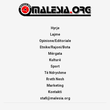
Hyrje
Lajme
Opinione/Editoriale
Etnike/Rajoni/Bota
Mërgata
Kulturë
Sport
Të Ndryshme
Rreth Nesh
Marketing
Kontakti
stafi@malesia.org