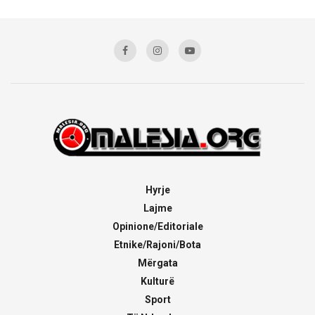
Hyrje
Lajme
Opinione/Editoriale
Etnike/Rajoni/Bota
Mërgata
Kulturë
Sport