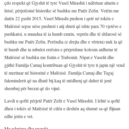
çdo respekt që Gjyshit të tyre Vasel Mirashit i ndërtuar altarin e
lirisë, përjetësinë historike së bashku me Patër Zefin. Vetëm me
datën 22 gusht 2015, Vasel Mirashi pushon i qetë në tokën e
Malësisë sepse nëse pushteti i atij shteti që ishte para 70 vjetëve e
pushkatoi, u mundua të ia humb emrin, veprën dhe të shfarosë së
bashku me Patër Zefin, Perëndia (e drejta dhe e vërteta) nuk la që
të humb dhe ta mbuloi errësira e përjetshme kolosin atdhetar të
Malësisë së bashku me fratin e Traboinit. Nipat e Vaselit dhe
gjithë Familja Camaj kontribuan që Gjyshit të tyre ti japin një vend
të merituar në historinë e Malësisë. Familja Camaj dhe Tagaj
faleminderit që na dhatë bij kaq të mëdhenj që duhet të jenë
shembuj për brezat që do vijnë.
Lavdi u qoftë përjetë Patër Zefit e Vasel Mirashit. I lehtë u qoftë
dheu i tokës së Malësisë të cilën e deshën aq shumë sa që flijuan
edhe jetën e vet.
Me nderime dhe respekt