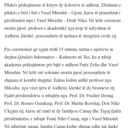
Pllakës përkujtimore të këtyre dy kolosëve të atdheut. Zbulimin e
pllakës e bëri i biri i Vasel Mirashit – Gjoni, kurse të pranishmit i
përshëndeti nipi i Vasel Mirashit – Dedë Nika. Në këtë ceremoni
morën pjesë: profesor e akademikë nga troje të ndryshme të
Atdheut, klerikë, personalitete të njohura të shoqërisë civile etj.
Pas ceremonisë që zgjati rreth 15 minuta, turma e njerëzve iu
drejtua Qëndrës Informativo – Kulturore në Tuz, ku u mbajt
akademia përkujtimore për bijtë e atdheut Patër Zefin dhe Vasel
Mirashin. Në këtë orë solemne morën pjesë personalitete të
shquara të kombit shqiptar. Enkas kishin ardhë profesor nga
Shkodra, nga viset tjera të Atdheut, klerikë të dy besimeve etj.
Fjalët përshëndetëse u mbajtën nga: Prof. Dr. Frashër Demaj,
Prof. Dr. Romeo Gurakuqi, Prof. Dr. Martin Berishaj, Don Nikë
Ukgjini etj, kurse në emër të dy familjeve Camaj dhe Tagaj fjalën
përshëndetëse e mbajti Tomë Nikë Camaj, nipi i Vasel Mirashit.
Në mbrëmje pastaj, familja Camaj kishte shtruar edhe një darkë