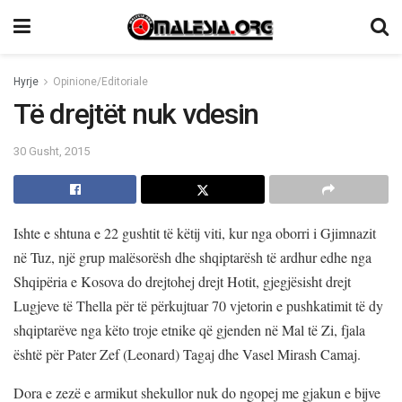
Hyrje
Opinione/Editoriale
Të drejtët nuk vdesin
30 Gusht, 2015
Ishte e shtuna e 22 gushtit të këtij viti, kur nga oborri i Gjimnazit
në Tuz, një grup malësorësh dhe shqiptarësh të ardhur edhe nga
Shqipëria e Kosova do drejtohej drejt Hotit, gjegjësisht drejt
Lugjeve të Thella për të përkujtuar 70 vjetorin e pushkatimit të dy
shqiptarëve nga këto troje etnike që gjenden në Mal të Zi, fjala
është për Pater Zef (Leonard) Tagaj dhe Vasel Mirash Camaj.
Dora e zezë e armikut shekullor nuk do ngopej me gjakun e bijve