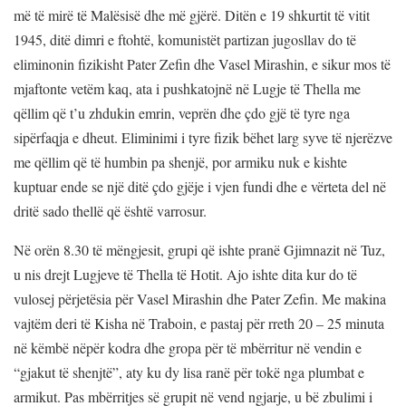
më të mirë të Malësisë dhe më gjërë. Ditën e 19 shkurtit të vitit
1945, ditë dimri e ftohtë, komunistët partizan jugosllav do të
eliminonin fizikisht Pater Zefin dhe Vasel Mirashin, e sikur mos të
mjaftonte vetëm kaq, ata i pushkatojnë në Lugje të Thella me
qëllim që t’u zhdukin emrin, veprën dhe çdo gjë të tyre nga
sipërfaqja e dheut. Eliminimi i tyre fizik bëhet larg syve të njerëzve
me qëllim që të humbin pa shenjë, por armiku nuk e kishte
kuptuar ende se një ditë çdo gjëje i vjen fundi dhe e vërteta del në
dritë sado thellë që është varrosur.
Në orën 8.30 të mëngjesit, grupi që ishte pranë Gjimnazit në Tuz,
u nis drejt Lugjeve të Thella të Hotit. Ajo ishte dita kur do të
vulosej përjetësia për Vasel Mirashin dhe Pater Zefin. Me makina
vajtëm deri të Kisha në Traboin, e pastaj për rreth 20 – 25 minuta
në këmbë nëpër kodra dhe gropa për të mbërritur në vendin e
“gjakut të shenjtë”, aty ku dy lisa ranë për tokë nga plumbat e
armikut. Pas mbërritjes së grupit në vend ngjarje, u bë zbulimi i