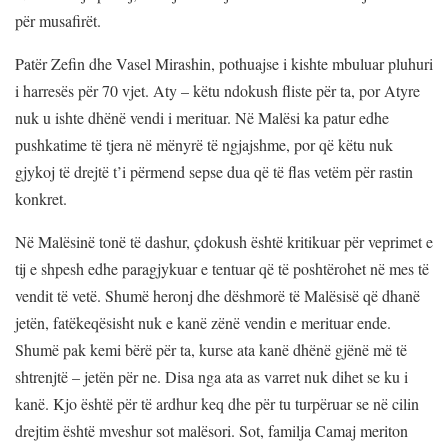
për musafirët.
Patër Zefin dhe Vasel Mirashin, pothuajse i kishte mbuluar pluhuri
i harresës për 70 vjet. Aty – këtu ndokush fliste për ta, por Atyre
nuk u ishte dhënë vendi i merituar. Në Malësi ka patur edhe
pushkatime të tjera në mënyrë të ngjajshme, por që këtu nuk
gjykoj të drejtë t’i përmend sepse dua që të flas vetëm për rastin
konkret.
Në Malësinë tonë të dashur, çdokush është kritikuar për veprimet e
tij e shpesh edhe paragjykuar e tentuar që të poshtërohet në mes të
vendit të vetë. Shumë heronj dhe dëshmorë të Malësisë që dhanë
jetën, fatëkeqësisht nuk e kanë zënë vendin e merituar ende.
Shumë pak kemi bërë për ta, kurse ata kanë dhënë gjënë më të
shtrenjtë – jetën për ne. Disa nga ata as varret nuk dihet se ku i
kanë. Kjo është për të ardhur keq dhe për tu turpëruar se në cilin
drejtim është mveshur sot malësori. Sot, familja Camaj meriton