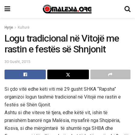
Hyrje
Kulturë
Logu tradicional në Vitojë me
rastin e festës së Shnjonit
30 Gusht, 2015
Si çdo vitë edhe këti viti më 29 gusht SHKA “Rapsha”
organizoi logun tashmë tradicional në Vitojë me rastin e
festës së Shën Gjonit.
Ashtu si dhe viteve të tjera, edhe këtë vit, ishin të
pranishëm banorë nga Malësia, mysafirë nga Shqipëria,
Kosva, si dhe mërgimtarë të shumtë nga SHBA dhe