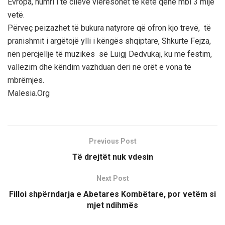
Evropa, numri i të cilëve vlerësohet të ketë qenë mbi 3 mijë
vetë.
Përveç peizazhet të bukura natyrore që ofron kjo trevë, të
pranishmit i argëtojë ylli i këngës shqiptare, Shkurte Fejza,
nën përcjellje të muzikës së Luigj Dedvukaj, ku me festim,
vallezim dhe këndim vazhduan deri në orët e vona të
mbrëmjes.
Malesia.Org
Previous Post
Të drejtët nuk vdesin
Next Post
Filloi shpërndarja e Abetares Kombëtare, por vetëm si
mjet ndihmës