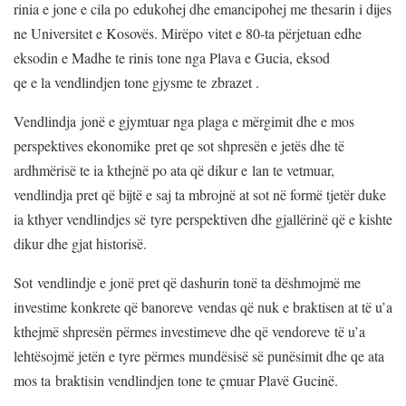
rinia e jone e cila po edukohej dhe emancipohej me thesarin i dijes
ne Universitet e Kosovës. Mirëpo vitet e 80-ta përjetuan edhe
eksodin e Madhe te rinis tone nga Plava e Gucia, eksod
qe e la vendlindjen tone gjysme te zbrazet .
Vendlindja jonë e gjymtuar nga plaga e mërgimit dhe e mos
perspektives ekonomike pret qe sot shpresën e jetës dhe të
ardhmërisë te ia kthejnë po ata që dikur e lan te vetmuar,
vendlindja pret që bijtë e saj ta mbrojnë at sot në formë tjetër duke
ia kthyer vendlindjes së tyre perspektiven dhe gjallërinë që e kishte
dikur dhe gjat historisë.
Sot vendlindje e jonë pret që dashurin tonë ta dëshmojmë me
investime konkrete që banoreve vendas që nuk e braktisen at të u’a
kthejmë shpresën përmes investimeve dhe që vendoreve të u’a
lehtësojmë jetën e tyre përmes mundësisë së punësimit dhe qe ata
mos ta braktisin vendlindjen tone te çmuar Plavë Gucinë.