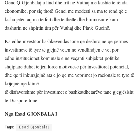
Genc Q Gjonbalaj u lind dhe rrit ne Vuthaj me kushte te rënda
ekonomike, por siç thotë Genci me modesti sa ma te rënd që e
kisha jetën aq ma te fort dhe te thellë dhe brumosur e kam
dashurin ne shpirtin tim për Vuthaj dhe Plavë Gucinë.
Ka edhe investitor bashkevendas tonë qe dëshirojnë qe përmes
investimeve të tyre të gjejnë veten ne vendlindjen e vet por
edhe institucionet komunale e ne veçanti subjektet politike
shqiptare duhet te jen forcë motivuese për investitorët potencial,
dhe qe ti inkurajojnë ata e jo qe me veprimet jo racionale te tyre të
krijojnë një klimë
të disfavorshme për investimet e bashkatdhetarëve tanë gjegjësisht
te Diaspore tonë
Nga Esad GJONBALAJ
Tags:
Esad Gjonbalaj