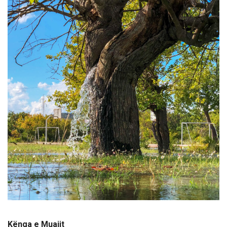
Kënga e Muajit