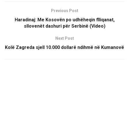
Previous Post
Haradinaj: Me Kosovën po udhëheqin flliqanat,
sllovenët dashuri për Serbinë (Video)
Next Post
Kolë Zagreda sjell 10.000 dollarë ndihmë në Kumanovë