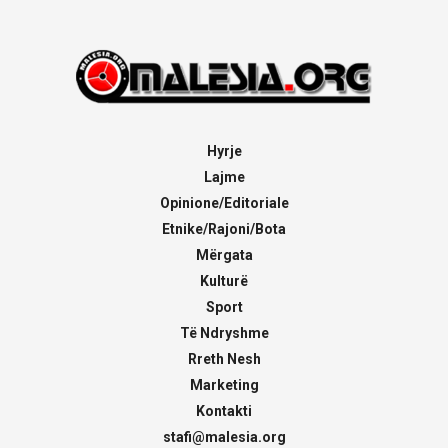
Hyrje
Lajme
Opinione/Editoriale
Etnike/Rajoni/Bota
Mërgata
Kulturë
Sport
Të Ndryshme
Rreth Nesh
Marketing
Kontakti
stafi@malesia.org