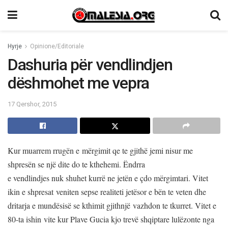
Hyrje
Opinione/Editoriale
Dashuria për vendlindjen
dëshmohet me vepra
17 Qershor, 2015
Kur muarrem rrugën e mërgimit qe te gjithë jemi nisur me
shpresën se një dite do te kthehemi. Ëndrra
e vendlindjes nuk shuhet kurrë ne jetën e çdo mërgimtari. Vitet
ikin e shpresat veniten sepse realiteti jetësor e bën te veten dhe
dritarja e mundësisë se kthimit gjithnjë vazhdon te tkurret. Vitet e
80-ta ishin vite kur Plave Gucia kjo trevë shqiptare lulëzonte nga