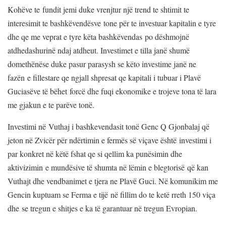
Kohëve te fundit jemi duke vrenjtur një trend te shtimit te
interesimit te bashkëvendësve tone për te investuar kapitalin e tyre
dhe qe me veprat e tyre këta bashkëvendas po dëshmojnë
atdhedashurinë ndaj atdheut. Investimet e tilla janë shumë
domethënëse duke pasur parasysh se këto investime janë ne
fazën e fillestare qe ngjall shpresat qe kapitali i tubuar i Plavë
Guciasëve të bëhet forcë dhe fuqi ekonomike e trojeve tona të lara
me gjakun e te parëve tonë.
Investimi në Vuthaj i bashkevendasit tonë Genc Q Gjonbalaj që
jeton në Zvicër për ndërtimin e fermës së viçave është investimi i
par konkret në këtë fshat qe si qellim ka punësimin dhe
aktivizimin e mundësive të shumta në lëmin e blegtorisë që kan
Vuthajt dhe vendbanimet e tjera ne Plavë Guci. Në komunikim me
Gencin kuptuam se Ferma e tijë në fillim do te ketë rreth 150 viça
dhe se tregun e shitjes e ka të garantuar në tregun Evropian.