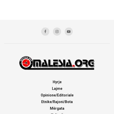
Hyrje
Lajme
Opinione/Editoriale
Etnike/Rajoni/Bota
Mërgata