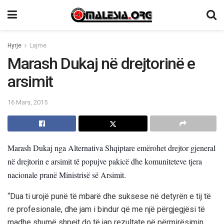
Hyrje
Lajme
Marash Dukaj në drejtorinë e
arsimit
16 Mars, 2015
Marash Dukaj nga Alternativa Shqiptare emërohet drejtor gjeneral
në drejtorin e arsimit të popujve pakicë dhe komuniteteve tjera
nacionale pranë Ministrisë së Arsimit.
“Dua ti urojë punë të mbarë dhe suksese në detyrën e tij të
re profesionale, dhe jam i bindur që me një përgjegjësi të
madhe shumë shpejt do të jap rezultate në përmirësimin