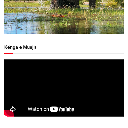
Kënga e Muajit