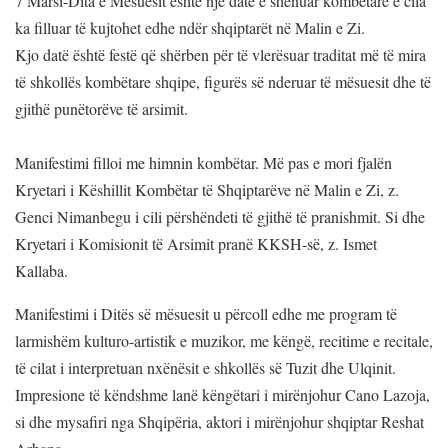
7 Marsi-Dita e Mësuesit është një datë e shënuar kombëtare e cila
ka filluar të kujtohet edhe ndër shqiptarët në Malin e Zi.
Kjo datë
është festë që shërben për të vlerësuar traditat më të mira
të shkollës kombëtare shqipe, figurës së nderuar të mësuesit dhe të
gjithë punëtorëve të arsimit.
Manifestimi filloi me himnin kombëtar. Më pas e mori fjalën
Kryetari i Këshillit Kombëtar të Shqiptarëve në Malin e Zi, z.
Genci Nimanbegu i cili përshëndeti të gjithë të pranishmit. Si dhe
Kryetari i Komisionit të Arsimit pranë KKSH-së, z. Ismet
Kallaba.
Manifestimi i Ditës së mësuesit u përcoll edhe me program të
larmishëm kulturo-artistik e muzikor, me këngë, recitime e recitale,
të cilat i interpretuan nxënësit e shkollës së Tuzit dhe Ulqinit.
Impresione të këndshme lanë këngëtari i mirënjohur Cano Lazoja,
si dhe mysafiri nga Shqipëria, aktori i mirënjohur shqiptar Reshat