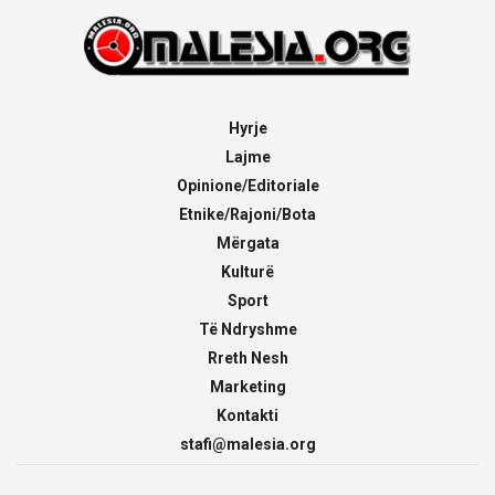
Hyrje
Lajme
Opinione/Editoriale
Etnike/Rajoni/Bota
Mërgata
Kulturë
Sport
Të Ndryshme
Rreth Nesh
Marketing
Kontakti
stafi@malesia.org