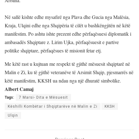
Arbana.
Në sallë kishte edhe mysafirë nga Plava dhe Gucia nga Malësia,
Kraja, Ulqini edhe nga Shqipëria të cilët u bashkëngjitën në këtë
manifestim. Po ashtu ishte prezent edhe përfaqësuesi diplomatik i
ambasadës Shqiptare z. Lirim Ujka, përfaqësuesit e partive
politike shqiptare, përfaqësues të misionit fetar etj.
Me
këtë rast u kujtuan me respekt të gjithë mësuesit shqiptarë në
Malin e Zi, ku të gjithë veteranëve të Arsimit Shqip, pjesmarrës në
këtë manifestim, KKSH ua ndau nga një dhuratë simbolike.
Albert Camaj
Tags:
7 Marsi- Dita e Mësuesit
Këshilli Kombëtar i Shqiptarëve në Malin e Zi
KKSH
Ulqin