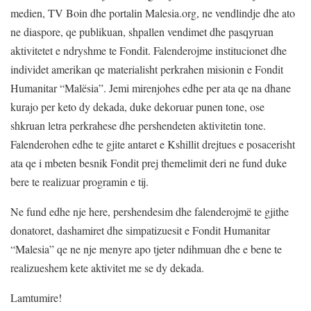
medien, TV Boin dhe portalin Malesia.org, ne vendlindje dhe ato
ne diaspore, qe publikuan, shpallen vendimet dhe pasqyruan
aktivitetet e ndryshme te Fondit. Falenderojme institucionet dhe
individet amerikan qe materialisht perkrahen misionin e Fondit
Humanitar “Malësia”. Jemi mirenjohes edhe per ata qe na dhane
kurajo per keto dy dekada, duke dekoruar punen tone, ose
shkruan letra perkrahese dhe pershendeten aktivitetin tone.
Falenderohen edhe te gjite antaret e Kshillit drejtues e posacerisht
ata qe i mbeten besnik Fondit prej themelimit deri ne fund duke
bere te realizuar programin e tij.
Ne fund edhe nje here, pershendesim dhe falenderojmë te gjithe
donatoret, dashamiret dhe simpatizuesit e Fondit Humanitar
“Malesia” qe ne nje menyre apo tjeter ndihmuan dhe e bene te
realizueshem kete aktivitet me se dy dekada.
Lamtumire!