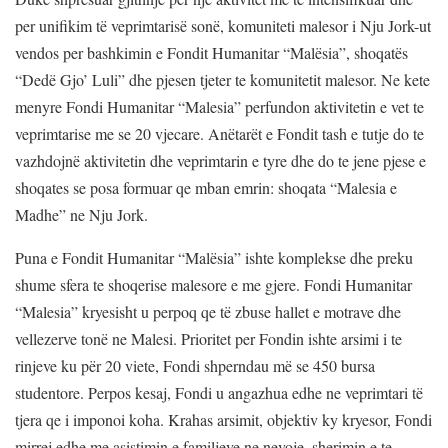
per unifikim të veprimtarisë sonë, komuniteti malesor i Nju Jork-ut
vendos per bashkimin e Fondit Humanitar “Malësia”, shoqatës
“Dedë Gjo’ Luli” dhe pjesen tjeter te komunitetit malesor. Ne kete
menyre Fondi Humanitar “Malesia” perfundon aktivitetin e vet te
veprimtarise me se 20 vjecare. Anëtarët e Fondit tash e tutje do te
vazhdojnë aktivitetin dhe veprimtarin e tyre dhe do te jene pjese e
shoqates se posa formuar qe mban emrin: shoqata “Malesia e
Madhe” ne Nju Jork.
Puna e Fondit Humanitar “Malësia” ishte komplekse dhe preku
shume sfera te shoqerise malesore e me gjere. Fondi Humanitar
“Malesia” kryesisht u perpoq qe të zbuse hallet e motrave dhe
vellezerve tonë ne Malesi. Prioritet per Fondin ishte arsimi i te
rinjeve ku për 20 viete, Fondi shperndau më se 450 bursa
studentore. Perpos kesaj, Fondi u angazhua edhe ne veprimtari të
tjera qe i imponoi koha. Krahas arsimit, objektiv ky kryesor, Fondi
mirrej edhe me asistimin e familjeve ne nevoje, sherimin e te