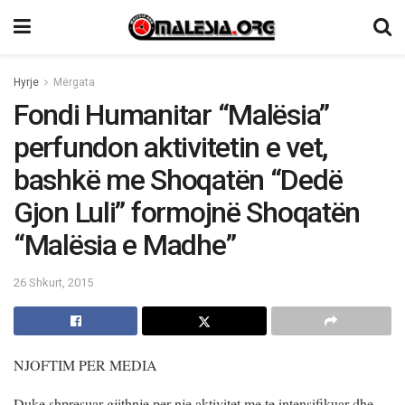
Hyrje
Mërgata
Fondi Humanitar “Malësia”
perfundon aktivitetin e vet,
bashkë me Shoqatën “Dedë
Gjon Luli” formojnë Shoqatën
“Malësia e Madhe”
26 Shkurt, 2015
NJOFTIM PER MEDIA
Duke shpresuar gjithnje per nje aktivitet me te intensifikuar dhe