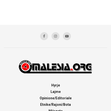
Hyrje
Lajme
Opinione/Editoriale
Etnike/Rajoni/Bota
Mërgata