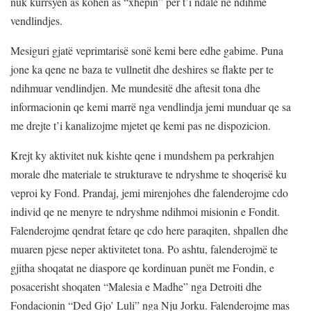
nuk kurrsyen as kohen as “xhepin” per t’i ndale ne ndihme
vendlindjes.
Mesiguri gjatë veprimtarisë sonë kemi bere edhe gabime. Puna
jone ka qene ne baza te vullnetit dhe deshires se flakte per te
ndihmuar vendlindjen. Me mundesitë dhe aftesit tona dhe
informacionin qe kemi marrë nga vendlindja jemi munduar qe sa
me drejte t’i kanalizojme mjetet qe kemi pas ne dispozicion.
Krejt ky aktivitet nuk kishte qene i mundshem pa perkrahjen
morale dhe materiale te strukturave te ndryshme te shoqerisë ku
veproi ky Fond. Prandaj, jemi mirenjohes dhe falenderojme cdo
individ qe ne menyre te ndryshme ndihmoi misionin e Fondit.
Falenderojme qendrat fetare qe cdo here paraqiten, shpallen dhe
muaren pjese neper aktivitetet tona. Po ashtu, falenderojmë te
gjitha shoqatat ne diaspore qe kordinuan punët me Fondin, e
posacerisht shoqaten “Malesia e Madhe” nga Detroiti dhe
Fondacionin “Ded Gjo’ Luli” nga Nju Jorku. Falenderojme mas