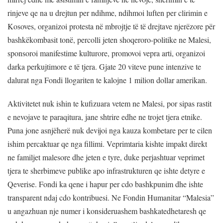
rinjeve qe na u drejtun per ndihme, ndihmoi luften per clirimin e
Kosoves, organizoi protesta në mbrojtje të të drejtave njerëzore për
bashkëkombasit tonë, percolli jeten shoqeroro-politike ne Malesi,
sponsoroi manifestime kulturore, promovoi vepra arti, organizoi
darka perkujtimore e të tjera. Gjate 20 viteve pune intenzive te
dalurat nga Fondi llogariten te kalojne 1 milion dollar amerikan.
Aktivitetet nuk ishin te kufizuara vetem ne Malesi, por sipas rastit
e nevojave te paraqitura, jane shtrire edhe ne trojet tjera etnike.
Puna jone asnjëherë nuk devijoi nga kauza kombetare per te cilen
ishim percaktuar qe nga fillimi. Veprimtaria kishte impakt direkt
ne familjet malesore dhe jeten e tyre, duke perjashtuar veprimet
tjera te sherbimeve publike apo infrastrukturen qe ishte detyre e
Qeverise. Fondi ka qene i hapur per cdo bashkpunim dhe ishte
transparent ndaj cdo kontribuesi. Ne Fondin Humanitar “Malesia”
u angazhuan nje numer i konsideruashem bashkatedhetaresh qe