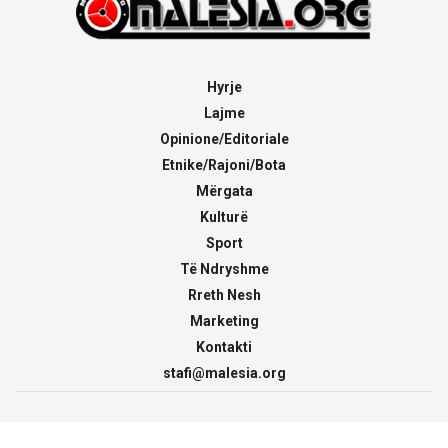
Hyrje
Lajme
Opinione/Editoriale
Etnike/Rajoni/Bota
Mërgata
Kulturë
Sport
Të Ndryshme
Rreth Nesh
Marketing
Kontakti
stafi@malesia.org
© 2000 - 2026
malesia.org