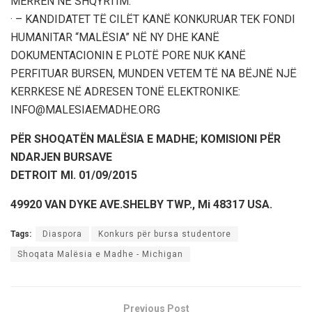
MERREN NË SHQYRTIM.
· – KANDIDATET TË CILËT KANË KONKURUAR TEK FONDI
HUMANITAR “MALËSIA” NË NY DHE KANË
DOKUMENTACIONIN E PLOTË PORE NUK KANË
PERFITUAR BURSEN, MUNDEN VETEM TË NA BËJNË NJË
KERRKESE NË ADRESEN TONË ELEKTRONIKE:
INFO@MALESIAEMADHE.ORG
PËR SHOQATËN MALËSIA E MADHE; KOMISIONI PËR
NDARJEN BURSAVE
DETROIT MI. 01/09/2015
49920 VAN DYKE AVE.SHELBY TWP., Mi 48317 USA.
Tags:
Diaspora
Konkurs për bursa studentore
Shoqata Malësia e Madhe - Michigan
Previous Post