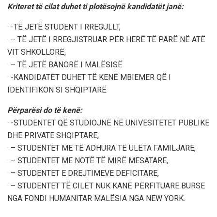
Kriteret të cilat duhet ti plotësojnë kandidatët janë:
· -TË JETË STUDENT I RREGULLT,
· – TË JETË I RREGJISTRUAR PËR HERË TË PARË NË ATË
VIT SHKOLLORË,
· – TË JETË BANORË I MALËSISË
· -KANDIDATËT DUHET TË KENË MBIEMER QË I
IDENTIFIKON SI SHQIPTARË
Përparësi do të kenë:
· -STUDENTET QË STUDIOJNË NË UNIVESITETET PUBLIKE
DHE PRIVATE SHQIPTARE,
· – STUDENTET ME TË ADHURA TË ULËTA FAMILJARE,
· – STUDENTET ME NOTË TË MIRË MESATARE,
· – STUDENTET E DREJTIMEVE DEFICITARE,
· – STUDENTET TË CILËT NUK KANË PËRFITUARE BURSE
NGA FONDI HUMANITAR MALËSIA NGA NEW YORK.