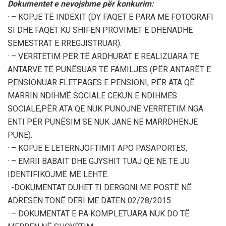
Dokumentet e nevojshme për konkurim:
· – KOPJE TË INDEXIT (DY FAQET E PARA ME FOTOGRAFI
SI DHE FAQET KU SHIFEN PROVIMET E DHENADHE
SEMESTRAT E RREGJISTRUAR).
· – VERRTETIM PËR TË ARDHURAT E REALIZUARA TË
ANTARVE TË PUNËSUAR TË FAMILJES (PËR ANTARËT E
PENSIONUAR FLETPAGES E PENSIONI, PËR ATA QË
MARRIN NDIHMË SOCIALE CEKUN E NDIHMES
SOCIALE,PËR ATA QE NUK PUNOJNË VERRTETIM NGA
ENTI PËR PUNËSIM SE NUK JANE NE MARRDHENJE
PUNE).
· – KOPJE E LETERNJOFTIMIT APO PASAPORTES,
· – EMRII BABAIT DHE GJYSHIT TUAJ QË NE TË JU
IDENTIFIKOJMË MË LEHTË.
· -DOKUMENTAT DUHET TI DERGONI ME POSTË NË
ADRESEN TONË DERI ME DATEN 02/28/2015
· – DOKUMENTAT E PA KOMPLETUARA NUK DO TË