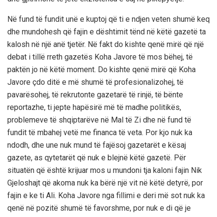
Në fund të fundit unë e kuptoj që ti e ndjen veten shumë keq
dhe mundohesh që fajin e dështimit tënd në këtë gazetë ta
kalosh në një anë tjetër. Në fakt do kishte qenë mirë që një
debat i tillë rreth gazetës Koha Javore të mos bëhej, të
paktën jo në këtë moment. Do kishte qenë mirë që Koha
Javore çdo ditë e më shumë të profesionalizohej, të
pavarësohej, të rekrutonte gazetarë të rinjë, të bënte
reportazhe, ti jepte hapësirë më të madhe politikës,
problemeve të shqiptarëve në Mal të Zi dhe në fund të
fundit të mbahej vetë me financa të veta. Por kjo nuk ka
ndodh, dhe une nuk mund të fajësoj gazetarët e kësaj
gazete, as qytetarët që nuk e blejnë këtë gazetë. Për
situatën që është krijuar mos u mundoni tja kaloni fajin Nik
Gjeloshajt që akoma nuk ka bërë një vit në këtë detyrë, por
fajin e ke ti Ali. Koha Javore nga fillimi e deri më sot nuk ka
qenë në pozitë shumë të favorshme, por nuk e di që je