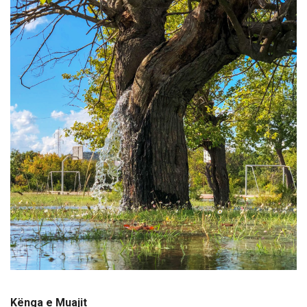
Kënga e Muajit