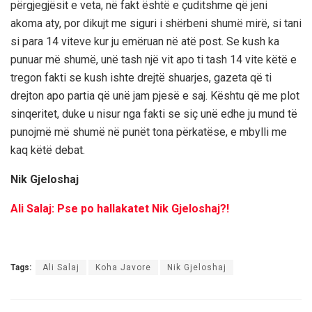
përgjegjësit e veta, në fakt është e çuditshme që jeni
akoma aty, por dikujt me siguri i shërbeni shumë mirë, si tani
si para 14 viteve kur ju emëruan në atë post. Se kush ka
punuar më shumë, unë tash një vit apo ti tash 14 vite këtë e
tregon fakti se kush ishte drejtë shuarjes, gazeta që ti
drejton apo partia që unë jam pjesë e saj. Kështu që me plot
sinqeritet, duke u nisur nga fakti se siç unë edhe ju mund të
punojmë më shumë në punët tona përkatëse, e mbylli me
kaq këtë debat.
Nik Gjeloshaj
Ali Salaj: Pse po hallakatet Nik Gjeloshaj?!
Tags:
Ali Salaj
Koha Javore
Nik Gjeloshaj