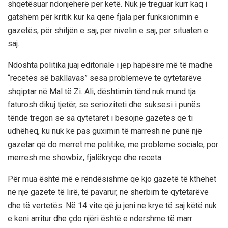
shqetësuar ndonjëherë për këtë. Nuk je treguar kurr kaq i
gatshëm për kritik kur ka qenë fjala për funksionimin e
gazetës, për shitjën e saj, për nivelin e saj, për situatën e
saj.
Ndoshta politika juaj editoriale i jep hapësirë më të madhe
“recetës së bakllavas” sesa problemeve të qytetarëve
shqiptar në Mal të Zi. Ali, dështimin tënd nuk mund tja
faturosh dikuj tjetër, se serioziteti dhe suksesi i punës
tënde tregon se sa qytetarët i besojnë gazetës që ti
udhëheq, ku nuk ke pas guximin të marrësh në punë një
gazetar që do merret me politike, me probleme sociale, por
merresh me showbiz, fjalëkryqe dhe receta.
Për mua është më e rëndësishme që kjo gazetë të kthehet
në një gazetë të lirë, të pavarur, në shërbim të qytetarëve
dhe të vertetës. Në 14 vite që ju jeni ne krye të saj këtë nuk
e keni arritur dhe çdo njëri është e ndershme të marr