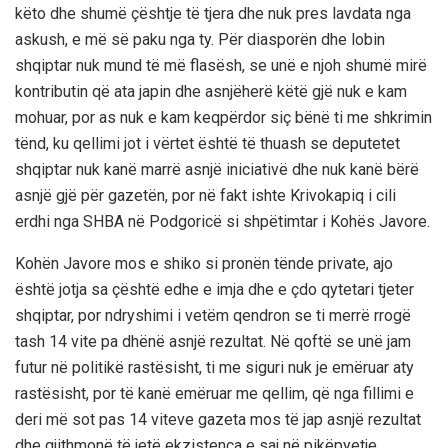
këto dhe shumë çështje të tjera dhe nuk pres lavdata nga
askush, e më së paku nga ty. Për diasporën dhe lobin
shqiptar nuk mund të më flasësh, se unë e njoh shumë mirë
kontributin që ata japin dhe asnjëherë këtë gjë nuk e kam
mohuar, por as nuk e kam keqpërdor siç bënë ti me shkrimin
tënd, ku qellimi jot i vërtet është të thuash se deputetet
shqiptar nuk kanë marrë asnjë iniciativë dhe nuk kanë bërë
asnjë gjë për gazetën, por në fakt ishte Krivokapiq i cili
erdhi nga SHBA në Podgoricë si shpëtimtar i Kohës Javore.
Kohën Javore mos e shiko si pronën tënde private, ajo
është jotja sa çështë edhe e imja dhe e çdo qytetari tjeter
shqiptar, por ndryshimi i vetëm qendron se ti merrë rrogë
tash 14 vite pa dhënë asnjë rezultat. Në qoftë se unë jam
futur në politikë rastësisht, ti me siguri nuk je emëruar aty
rastësisht, por të kanë emëruar me qellim, që nga fillimi e
deri më sot pas 14 viteve gazeta mos të jap asnjë rezultat
dhe gjithmonë të jetë ekzistenca e saj në pikëpyetje.