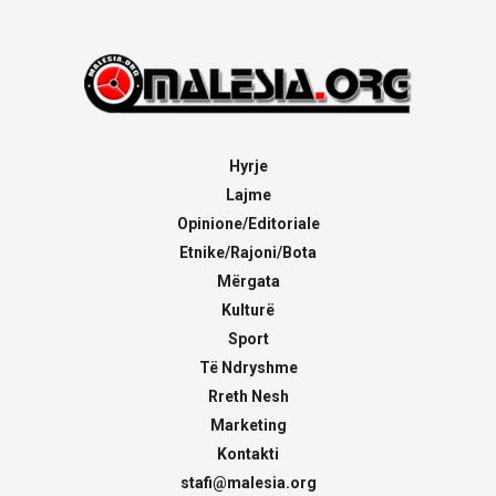
Hyrje
Lajme
Opinione/Editoriale
Etnike/Rajoni/Bota
Mërgata
Kulturë
Sport
Të Ndryshme
Rreth Nesh
Marketing
Kontakti
stafi@malesia.org