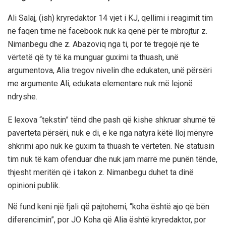
Ali Salaj, (ish) kryredaktor 14 vjet i KJ, qellimi i reagimit tim
në faqën time në facebook nuk ka qenë për të mbrojtur z.
Nimanbegu dhe z. Abazoviq nga ti, por të tregojë një të
vërtetë që ty të ka munguar guximi ta thuash, unë
argumentova, Alia tregov nivelin dhe edukaten, unë përsëri
me argumente Ali, edukata elementare nuk më lejonë
ndryshe.
E lexova “tekstin” tënd dhe pash që kishe shkruar shumë të
paverteta përsëri, nuk e di, e ke nga natyra këtë lloj mënyre
shkrimi apo nuk ke guxim ta thuash të vërtetën. Në statusin
tim nuk të kam ofenduar dhe nuk jam marrë me punën tënde,
thjesht meritën që i takon z. Nimanbegu duhet ta dinë
opinioni publik.
Në fund keni një fjali që pajtohemi, “koha është ajo që bën
diferencimin”, por JO Koha që Alia është kryredaktor, por