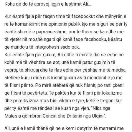
Koha që do të aprovoj ligjin e lustrimit Ali…
Kur është fjala për faqen time të facebookut dhe mënyrën e
re të komunikimit me opinionin publik kjo me siguri se për ty
është shumë e papranueshme, por të them se ka edhe më
të vjetër në moshë nga ti që kanë faqe facebooku, kështu
që mundoju të integrohesh sado pak.
Kur është fjala për guxim, Ali edhe ti mirë e din se edhe në
kohë më të vështira se sot, unë kamë patur guximin të
veproj, të shkruaj dhe të flas edhe për çështje më të mëdha,
atëherë kur ju disa nuk kishit guxim as ti mëndonit e jo më
të flisni për to. Po mirë atëherë që nuk flisnit, po tani çkeni
që flisni të pavërteta. Të paktën kur të flisni për lokalizma
dhe primitivizma mos bini viktim e tyre, këtë e tregoni kur
për ty është me rëndësi se kush nga vjen, “Nika nga
Malësia që mbron Gencin dhe Dritanin nga Ulqini”.
Ali, unë e kamë thënë që ne e kemi detyrim të merremi me