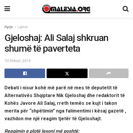
Hyrje
Lajme
Gjeloshaj: Ali Salaj shkruan
shumë të paverteta
10 Shkurt, 2015
Debati i nisur kohë më parë në mes të deputetit të
Alternativës Shqiptare Nik Gjeloshaj dhe redaktorit të
Kohës Javore Ali Salaj, rreth temës se kujt i takon
merita për “shpëtimin” nga falimentimi i kësaj gazetë ,
vazhdon me një reagim tjetër të Gjeloshajt.
Reagimin e plotë lexoni më poshtë: