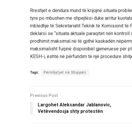
Rreshjet e dendura mund të krijojnë situata probl
tyre po mbushen me shpejtësi duke arritur kuotata k
mbledhje të Sekretariatit Teknik të Komisionit të 
deklaroi se “situata aktuale paraqitet nën kontroll 
prodhimit maksimal në të gjithë kaskadën nëpërmj
maksimalisht fuqinë disponibël gjeneruese për pl
KESH-i, është në përfundim të një procedure shitj
Tags:
Përmbytjet në Shqipëri
Previous Post
Largohet Aleksandar Jablanovic,
Vetëvendosja shty protestën