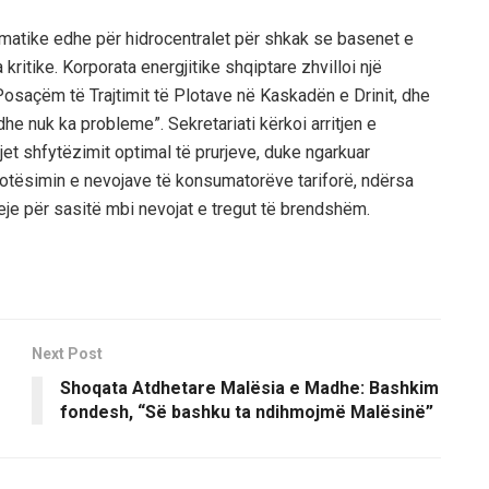
ematike edhe për hidrocentralet për shkak se basenet e
ritike. Korporata energjitike shqiptare zhvilloi një
Posaçëm të Trajtimit të Plotave në Kaskadën e Drinit, dhe
dhe nuk ka probleme”. Sekretariati kërkoi arritjen e
et shfytëzimit optimal të prurjeve, duke ngarkuar
otësimin e nevojave të konsumatorëve tariforë, ndërsa
eje për sasitë mbi nevojat e tregut të brendshëm.
Next Post
Shoqata Atdhetare Malësia e Madhe: Bashkim
fondesh, “Së bashku ta ndihmojmë Malësinë”