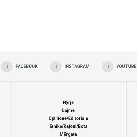
FACEBOOK
INSTAGRAM
YOUTUBE
Hyrje
Lajme
Opinione/Editoriale
Etnike/Rajoni/Bota
Mërgata