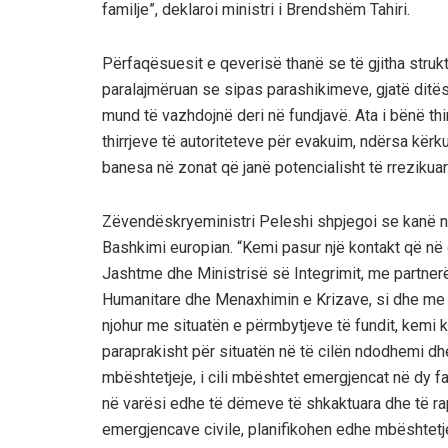
familje”, deklaroi ministri i Brendshëm Tahiri.
Përfaqësuesit e qeverisë thanë se të gjitha struk
paralajmëruan se sipas parashikimeve, gjatë ditës 
mund të vazhdojnë deri në fundjavë. Ata i bënë thir
thirrjeve të autoriteteve për evakuim, ndërsa kërk
banesa në zonat që janë potencialisht të rrezikua
Zëvendëskryeministri Peleshi shpjegoi se kanë n
Bashkimi europian. “Kemi pasur një kontakt që në
Jashtme dhe Ministrisë së Integrimit, me partner
Humanitare dhe Menaxhimin e Krizave, si dhe me k
njohur me situatën e përmbytjeve të fundit, kemi k
paraprakisht për situatën në të cilën ndodhemi d
mbështetjeje, i cili mbështet emergjencat në dy f
në varësi edhe të dëmeve të shkaktuara dhe të ra
emergjencave civile, planifikohen edhe mbështetje 