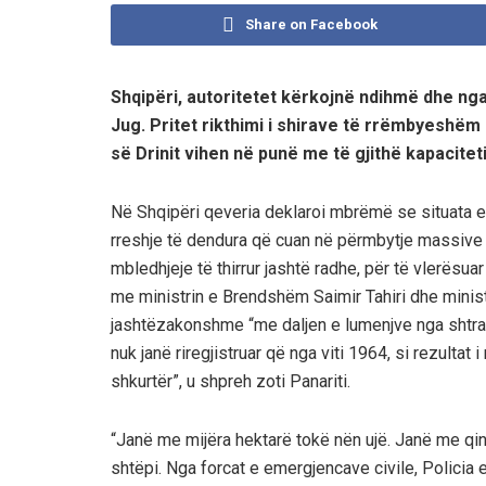
Share on Facebook
Shqipëri, autoritetet kërkojnë ndihmë dhe ng
Jug. Pritet rikthimi i shirave të rrëmbyeshëm
së Drinit vihen në punë me të gjithë kapaciteti
Në Shqipëri qeveria deklaroi mbrëmë se situata e 
rreshje të dendura që cuan në përmbytje massive v
mbledhjeje të thirrur jashtë radhe, për të vlerësu
me ministrin e Brendshëm Saimir Tahiri dhe minis
jashtëzakonshme “me daljen e lumenjve nga shtrati, 
nuk janë riregjistruar që nga viti 1964, si rezulta
shkurtër”, u shpreh zoti Panariti.
“Janë me mijëra hektarë tokë nën ujë. Janë me qin
shtëpi. Nga forcat e emergjencave civile, Policia 