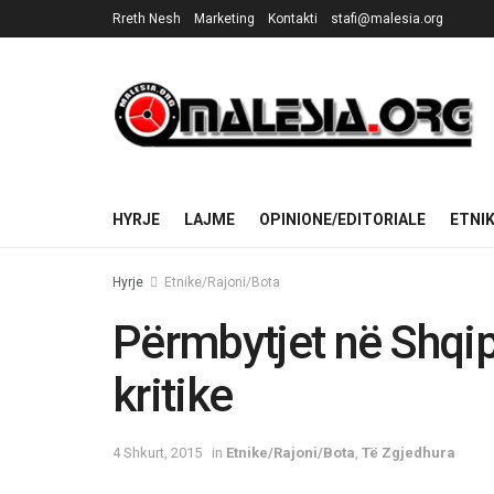
Rreth Nesh
Marketing
Kontakti
stafi@malesia.org
HYRJE
LAJME
OPINIONE/EDITORIALE
ETNI
Hyrje
Etnike/Rajoni/Bota
Përmbytjet në Shqipë
kritike
4 Shkurt, 2015
in
Etnike/Rajoni/Bota
,
Të Zgjedhura