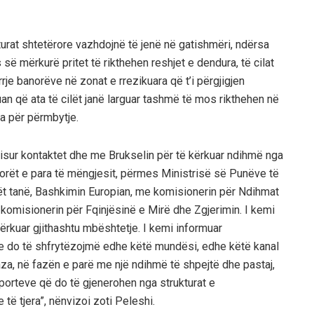
turat shtetërore vazhdojnë të jenë në gatishmëri, ndërsa
së mërkurë pritet të rikthehen reshjet e dendura, të cilat
rje banorëve në zonat e rrezikuara që t’i përgjigjen
uan që ata të cilët janë larguar tashmë të mos rikthehen në
ra për përmbytje.
isur kontaktet dhe me Brukselin për të kërkuar ndihmë nga
 orët e para të mëngjesit, përmes Ministrisë së Punëve të
ët tanë, Bashkimin Europian, me komisionerin për Ndihmat
omisionerin për Fqinjësinë e Mirë dhe Zgjerimin. I kemi
ërkuar gjithashtu mbështetje. I kemi informuar
he do të shfrytëzojmë edhe këtë mundësi, edhe këtë kanal
aza, në fazën e parë me një ndihmë të shpejtë dhe pastaj,
porteve që do të gjenerohen nga strukturat e
të tjera”, nënvizoi zoti Peleshi.