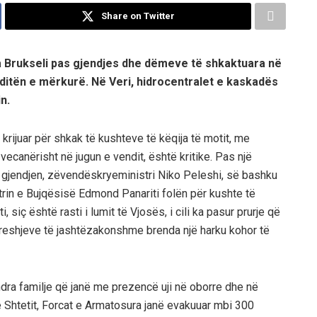
Share on Twitter
a Brukseli pas gjendjes dhe dëmeve të shkaktuara në
 ditën e mërkurë. Në Veri, hidrocentralet e kaskadës
n.
krijuar për shkak të kushteve të këqija të motit, me
ecanërisht në jugun e vendit, është kritike. Pas një
ar gjendjen, zëvendëskryeministri Niko Peleshi, së bashku
trin e Bujqësisë Edmond Panariti folën për kushte të
siç është rasti i lumit të Vjosës, i cili ka pasur prurje që
t i reshjeve të jashtëzakonshme brenda një harku kohor të
dra familje që janë me prezencë uji në oborre dhe në
e Shtetit, Forcat e Armatosura janë evakuuar mbi 300