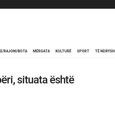
KE/RAJONI/BOTA
MËRGATA
KULTURË
SPORT
TË NDRYS
ri, situata është