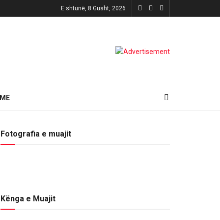
E shtunë, 8 Gusht, 2026
HME
Fotografia e muajit
Kënga e Muajit