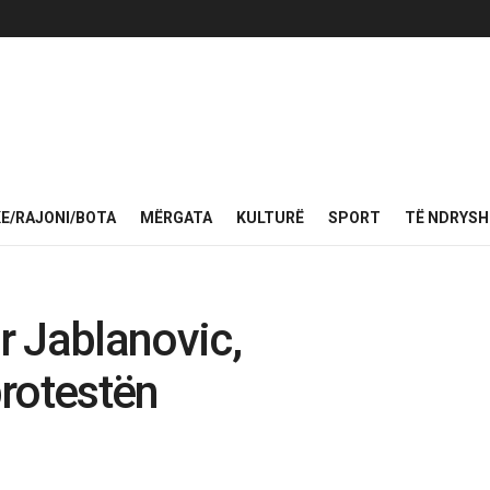
KE/RAJONI/BOTA
MËRGATA
KULTURË
SPORT
TË NDRYS
r Jablanovic,
rotestën