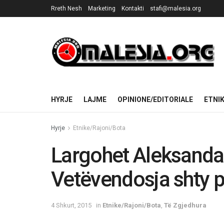
Rreth Nesh
Marketing
Kontakti
stafi@malesia.org
HYRJE
LAJME
OPINIONE/EDITORIALE
ETNI
Hyrje
Etnike/Rajoni/Bota
Largohet Aleksanda
Vetëvendosja shty p
4 Shkurt, 2015
in
Etnike/Rajoni/Bota
,
Të Zgjedhura