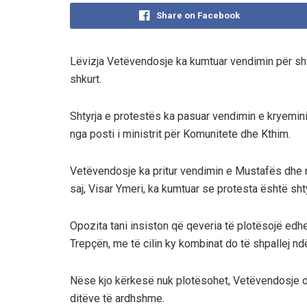
Share on Facebook
Lëvizja Vetëvendosje ka kumtuar vendimin për sht
shkurt.
Shtyrja e protestës ka pasuar vendimin e kryemini
nga posti i ministrit për Komunitete dhe Kthim.
Vetëvendosje ka pritur vendimin e Mustafës dhe m
saj, Visar Ymeri, ka kumtuar se protesta është shty
Opozita tani insiston që qeveria të plotësojë edhe
Trepçën, me të cilin ky kombinat do të shpallej nd
Nëse kjo kërkesë nuk plotësohet, Vetëvendosje dhe
ditëve të ardhshme.