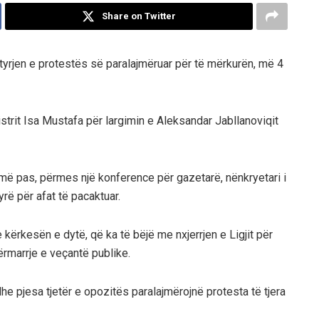
Share on Twitter
yrjen e protestës së paralajmëruar për të mërkurën, më 4
strit Isa Mustafa për largimin e Aleksandar Jabllanoviqit
ë pas, përmes një konference për gazetarë, nënkryetari i
rë për afat të pacaktuar.
 kërkesën e dytë, që ka të bëjë me nxjerrjen e Ligjit për
ërmarrje e veçantë publike.
 pjesa tjetër e opozitës paralajmërojnë protesta të tjera