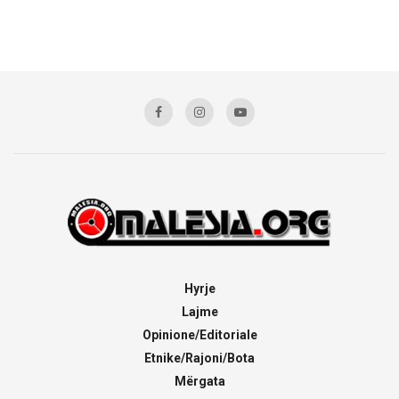
Hyrje
Lajme
Opinione/Editoriale
Etnike/Rajoni/Bota
Mërgata