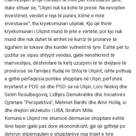
duke shtuar se, ”Ulqini nuk ka kohë të presë. Na nevojiten
investimet, vendet e reja të punës, klimë e mirë
investuese”, tha kryekomunari ulqinak. Kjo që thotë
kryekomunari i Ulqinit mund të jetë e vërtetë, por kjo nuk
mund dhe nuk duhet të arrihet në kurriz të pronarve të
ligjshëm të tokave dhe kundër vullnetit të tyre. Është për tu
çuditur se sipas shtypit vendas, gjatë nënshkrimit të
marrveshjes, dëshmitarë të këtij uzurpimi të të drejtave të
pronësisë së familjes Rudaj në Shtoj të Ulqinit, ishte pothuaj
e gjithë përfaqësia politike shqiptare në Ulqin, përfshirë
kryetarët e PDS-së dhe PSD-së në Ulqin, Loro Nrekiq dhe
Selim Resulbegoviq, Lidhjes Demokratike dhe Iniciativës
Qytetare “Perspektiva”, Mehmet Bardhi dhe Amir Hollaj, si
dhe drejtori ekzekutiv i UBA, Ibrahim Milla.
Komuna e Ulqinit me shumicë dërmuese shqiptare është
lënë tepër gjatë pas dore ekonomikisht, gjë që gjithnjë po
detyron shpërnguljen e shqiptarëve nga trojet e tyre