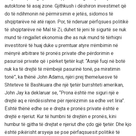
autoktone të asaj zone. Gjithkush i dëshiron investimet që
do të ndihmonin në përmirsimin e jetës, sidomos të
shqiptarëve në atë rajon. Por, të nderuar përfqsues politikë
të shqiptarëve në Mal të Zi, duhet të jeni të sigurtë se nuk
mund të ringjallet ekonomia dhe as nuk mund të tërhiqni
investitorë të huaj duke u premtuar atyre rrëmbimin në
mënyrë arbitrare të pronës private dhe përdorimin e
pasurisë private që i përket tjetër kujt. “Asnjë fuqi në botë
nuk ka të drejtë të rrëmbejë pasurinë tonë, pa miratimin
tonë”, ka thënë John Adams, njëri prej themeluesve të
Shteteve të Bashkuara dhe një tjetër burrshteti amerikan,
John Jay ka deklaruar se, “Prona është me siguri një e
drejtë aq e rëndësishme për njerëzimin sa edhe vet liria”.
Është thënë edhe se e drejta e pronës private është e
drejtë e njeriut. Kur të humbni të drejtën e pronës, kini
humbur të gjitha të drejtat e njeriut dhe çdo gjë tjetër. Dhe kjo
është pikërisht arsyeja se pse përfaqsuesit politikë të