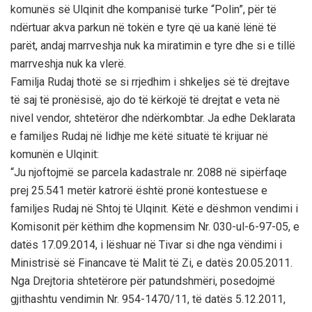
komunës së Ulqinit dhe kompanisë turke “Polin”, për të
ndërtuar akva parkun në tokën e tyre që ua kanë lënë të
parët, andaj marrveshja nuk ka miratimin e tyre dhe si e tillë
marrveshja nuk ka vlerë.
Familja Rudaj thotë se si rrjedhim i shkeljes së të drejtave
të saj të pronësisë, ajo do të kërkojë të drejtat e veta në
nivel vendor, shtetëror dhe ndërkombtar. Ja edhe Deklarata
e familjes Rudaj në lidhje me këtë situatë të krijuar në
komunën e Ulqinit:
“Ju njoftojmë se parcela kadastrale nr. 2088 në sipërfaqe
prej 25.541 metër katrorë është pronë kontestuese e
familjes Rudaj në Shtoj të Ulqinit. Këtë e dëshmon vendimi i
Komisonit për këthim dhe kopmensim Nr. 030-ul-6-97-05, e
datës 17.09.2014, i lëshuar në Tivar si dhe nga vëndimi i
Ministrisë së Financave të Malit të Zi, e datës 20.05.2011.
Nga Drejtoria shtetërore për patundshmëri, posedojmë
gjithashtu vendimin Nr. 954-1470/11, të datës 5.12.2011,