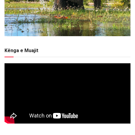
Kënga e Muajit