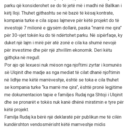
parku që konsiderohet se do të jetë më i madhi në Ballkan i
këtj lloji. Thuhet gjithashtu se në bazë të kësaj kontrate,
kompania turke e cila sipas lajmeve për këtë projekt do të
investojë 7 milionë e gjysëm dollarë, paska “marrë me qira”
për 30-vjet tokën ku do të ndërtohet parku. Në sipërfaqe, ky
duket një lajm i mirë për atë zonë e cila ka shumë nevojë
për investime dhe për një zhvillim ekonomik. Deri këtu
gjithçka në rregull.
Por ajo që lexuesi nuk mëson nga njoftimi zyrtar i komunës
së Ulqinit dhe madje as nga mediat të cilat dhanë njoftimin
në lidhje me këtë marrëveshje, është se toka e cila thuhet
se kompania turke “ka marrë me qira”, është pronë legjitime
me dokumentacion tapie e familjes Rudaj nga Shtoji i Ulqinit
dhe se pronarët e tokës nuk kanë dhënë miratimin e tyre për
këtë projekt.
Familja Rudaj ka bërë një deklaratë për publikun me të cilën
kundërshton vendosmërisht këtë marrveshje midis