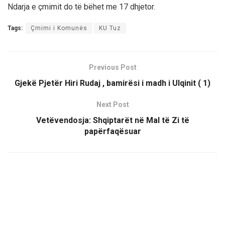
Ndarja e çmimit do të bëhet me 17 dhjetor.
Tags:
Çmimi i Komunës
KU Tuz
Previous Post
Gjekë Pjetër Hiri Rudaj , bamirësi i madh i Ulqinit ( 1)
Next Post
Vetëvendosja: Shqiptarët në Mal të Zi të
papërfaqësuar