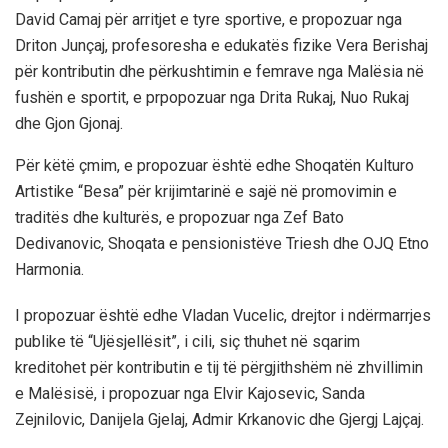
David Camaj për arritjet e tyre sportive, e propozuar nga
Driton Junçaj, profesoresha e edukatës fizike Vera Berishaj
për kontributin dhe përkushtimin e femrave nga Malësia në
fushën e sportit, e prpopozuar nga Drita Rukaj, Nuo Rukaj
dhe Gjon Gjonaj.
Për këtë çmim, e propozuar është edhe Shoqatën Kulturo
Artistike “Besa” për krijimtarinë e sajë në promovimin e
traditës dhe kulturës, e propozuar nga Zef Bato
Dedivanovic, Shoqata e pensionistëve Triesh dhe OJQ Etno
Harmonia.
I propozuar është edhe Vladan Vucelic, drejtor i ndërmarrjes
publike të “Ujësjellësit”, i cili, siç thuhet në sqarim
kreditohet për kontributin e tij të përgjithshëm në zhvillimin
e Malësisë, i propozuar nga Elvir Kajosevic, Sanda
Zejnilovic, Danijela Gjelaj, Admir Krkanovic dhe Gjergj Lajçaj.