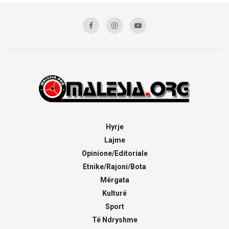
Hyrje
Lajme
Opinione/Editoriale
Etnike/Rajoni/Bota
Mërgata
Kulturë
Sport
Të Ndryshme