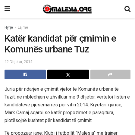
Hyrje
Lajme
Katër kandidat për çmimin e
Komunës urbane Tuz
12 Dhjetor, 2014
Juria për ndarjen e çmimit vjetor të Komunës urbane të
Tuzit, në mbledhjen e zhvilluar me 9 dhjetor, vërtetoi listën e
kandidatëve pjesëmarrës për vitin 2014. Kryetari i jurisë,
Mark Camaj sqaroi se katër propozimet e paraqitura,
plotësojnë kushtet për kandidat të çmimit.
Të propozuar janë: Klubi i futbollit “Malësia” me trajner