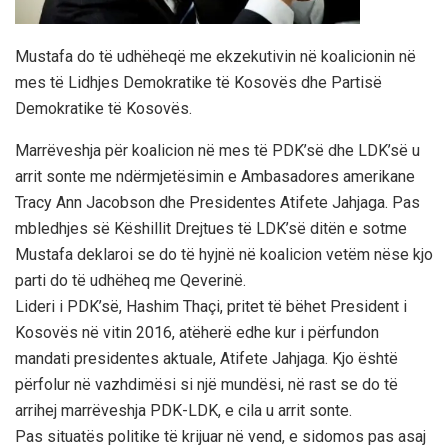
Mustafa do të udhëheqë me ekzekutivin në koalicionin në
mes të Lidhjes Demokratike të Kosovës dhe Partisë
Demokratike të Kosovës.
Marrëveshja për koalicion në mes të PDK’së dhe LDK’së u
arrit sonte me ndërmjetësimin e Ambasadores amerikane
Tracy Ann Jacobson dhe Presidentes Atifete Jahjaga. Pas
mbledhjes së Këshillit Drejtues të LDK’së ditën e sotme
Mustafa deklaroi se do të hyjnë në koalicion vetëm nëse kjo
parti do të udhëheq me Qeverinë.
Lideri i PDK’së, Hashim Thaçi, pritet të bëhet President i
Kosovës në vitin 2016, atëherë edhe kur i përfundon
mandati presidentes aktuale, Atifete Jahjaga. Kjo është
përfolur në vazhdimësi si një mundësi, në rast se do të
arrihej marrëveshja PDK-LDK, e cila u arrit sonte.
Pas situatës politike të krijuar në vend, e sidomos pas asaj