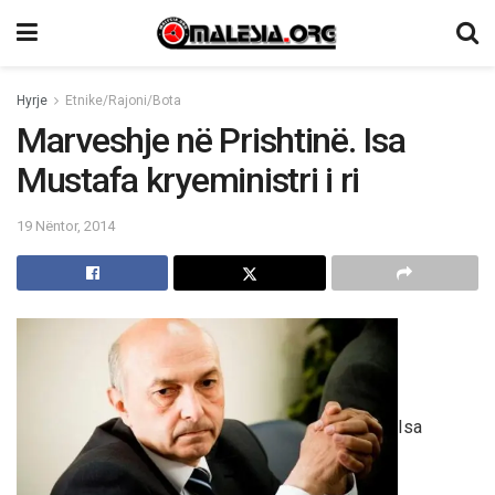
Hyrje
Etnike/Rajoni/Bota
Marveshje në Prishtinë. Isa
Mustafa kryeministri i ri
19 Nëntor, 2014
Isa