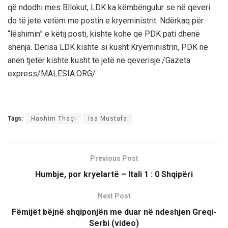
që ndodhi mes Bllokut, LDK ka këmbëngulur se në qeveri
do të jetë vetëm me postin e kryeministrit. Ndërkaq për
“lëshimin” e këtij posti, kishte kohë që PDK pati dhënë
shenja. Derisa LDK kishte si kusht Kryeministrin, PDK në
anën tjetër kishte kusht të jetë në qeverisje./Gazeta
express/MALESIA.ORG/
Tags:
Hashim Thaçi
Isa Mustafa
Previous Post
Humbje, por kryelartë – Itali 1 : 0 Shqipëri
Next Post
Fëmijët bëjnë shqiponjën me duar në ndeshjen Greqi-
Serbi (video)