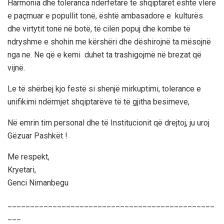
Harmonia dhe toleranca ndërfetare te shqiptarët është vlerë
e paçmuar e popullit tonë, është ambasadore e kulturës
dhe virtytit tonë në botë, të cilën popuj dhe kombe të
ndryshme e shohin me kërshëri dhe dëshirojnë ta mësojnë
nga ne. Ne që e kemi duhet ta trashigojmë në brezat që
vijnë.
Le të shërbej kjo festë si shenjë mirkuptimi, tolerance e
unifikimi ndërmjet shqiptarëve të të gjitha besimeve,
Në emrin tim personal dhe të Institucionit që drejtoj, ju uroj
Gëzuar Pashkët !
Me respekt,
Kryetari,
Genci Nimanbegu
______________________________________________
___