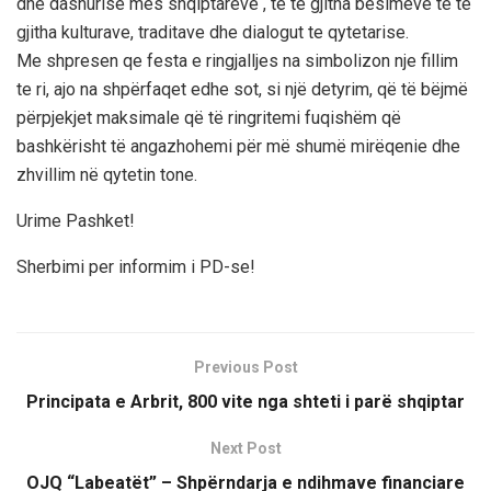
dhe dashurise mes shqiptareve , te te gjitha besimeve te te
gjitha kulturave, traditave dhe dialogut te qytetarise.
Me shpresen qe festa e ringjalljes na simbolizon nje fillim
te ri, ajo na shpërfaqet edhe sot, si një detyrim, që të bëjmë
përpjekjet maksimale që të ringritemi fuqishëm që
bashkërisht të angazhohemi për më shumë mirëqenie dhe
zhvillim në qytetin tone.
Urime Pashket!
Sherbimi per informim i PD-se!
Previous Post
Principata e Arbrit, 800 vite nga shteti i parë shqiptar
Next Post
OJQ “Labeatët” – Shpërndarja e ndihmave financiare