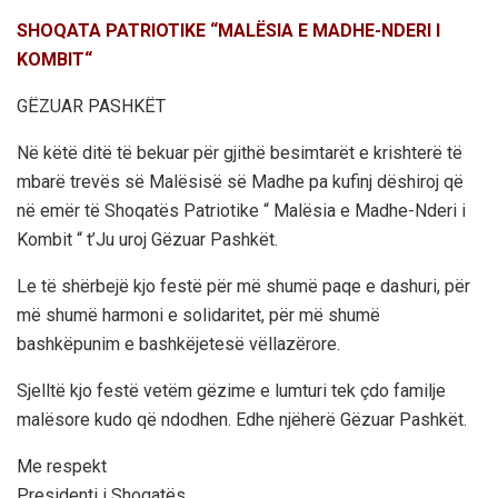
SHOQATA PATRIOTIKE “MALËSIA E MADHE-NDERI I
KOMBIT“
GËZUAR PASHKËT
Në këtë ditë të bekuar për gjithë besimtarët e krishterë të
mbarë trevës së Malësisë së Madhe pa kufinj dëshiroj që
në emër të Shoqatës Patriotike “ Malësia e Madhe-Nderi i
Kombit “ t’Ju uroj Gëzuar Pashkët.
Le të shërbejë kjo festë për më shumë paqe e dashuri, për
më shumë harmoni e solidaritet, për më shumë
bashkëpunim e bashkëjetesë vëllazërore.
Sjelltë kjo festë vetëm gëzime e lumturi tek çdo familje
malësore kudo që ndodhen. Edhe njëherë Gëzuar Pashkët.
Me respekt
Presidenti i Shoqatës