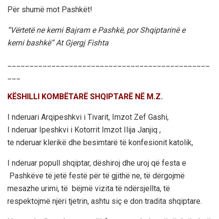
Për shumë mot Pashkët!
“Vërtetë ne kemi Bajram e Pashkë, por Shqiptarinë e
kemi bashkë” At Gjergj Fishta
______________________________________________
___
KËSHILLI KOMBËTARË SHQIPTARË NË M.Z.
I nderuari Arqipeshkvi i Tivarit, Imzot Zef Gashi,
I nderuar Ipeshkvi i Kotorrit Imzot Ilija Janjiq ,
te nderuar klerikë dhe besimtarë të konfesionit katolik,
I nderuar popull shqiptar, dëshiroj dhe uroj që festa e
Pashkëve të jetë festë për të gjithë ne, të dërgojmë
mesazhe urimi, të bëjmë vizita të ndërsjellta, të
respektojmë njëri tjetrin, ashtu siç e don tradita shqiptare.