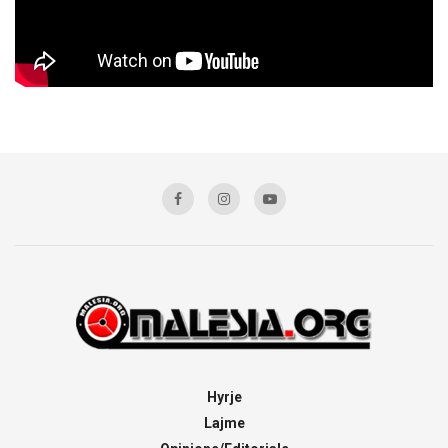
Hyrje
Lajme