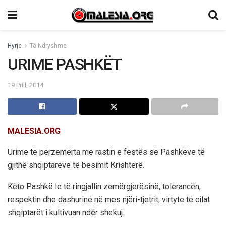
Hyrje
Të Ndryshme
URIME PASHKËT
19 Prill, 2014
MALESIA.ORG
Urime të përzemërta me rastin e festës së Pashkëve të
gjithë shqiptarëve të besimit Krishterë.
Këto Pashkë le të ringjallin zemërgjerësinë, tolerancën,
respektin dhe dashurinë në mes njëri-tjetrit; virtyte të cilat
shqiptarët i kultivuan ndër shekuj.