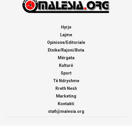
Hyrje
Lajme
Opinione/Editoriale
Etnike/Rajoni/Bota
Mërgata
Kulturë
Sport
Të Ndryshme
Rreth Nesh
Marketing
Kontakti
stafi@malesia.org
© 2000 - 2026
malesia.org