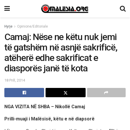
Hyrje
Opinione/Editoriale
Camaj: Nëse ne këtu nuk jemi
të gatshëm në asnjë sakrificë,
atëherë edhe sakrificat e
diasporës janë të kota
18 Prill, 2014
NGA VIZITA NË SHBA – Nikollë Camaj
Prilli-muaji i Malësisë, këtu e në diapsorë