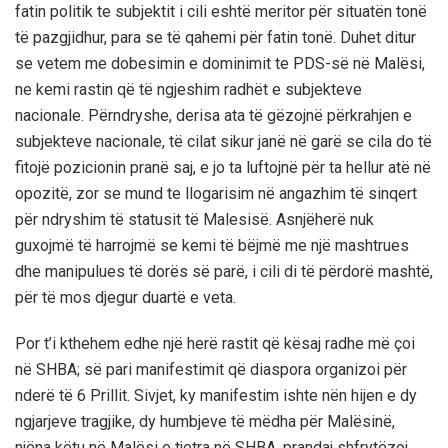
fatin politik te subjektit i cili eshtë meritor për situatën tonë
të pazgjidhur, para se të qahemi për fatin tonë. Duhet ditur
se vetem me dobesimin e dominimit te PDS-së në Malësi,
ne kemi rastin që të ngjeshim radhët e subjekteve
nacionale. Përndryshe, derisa ata të gëzojnë përkrahjen e
subjekteve nacionale, të cilat sikur janë në garë se cila do të
fitojë pozicionin pranë saj, e jo ta luftojnë për ta hellur atë në
opozitë, zor se mund te llogarisim në angazhim të sinqert
për ndryshim të statusit të Malesisë. Asnjëherë nuk
guxojmë të harrojmë se kemi të bëjmë me një mashtrues
dhe manipulues të dorës së parë, i cili di të përdorë mashtë,
për të mos djegur duartë e veta.
Por t’i kthehem edhe një herë rastit që kësaj radhe më çoi
në SHBA; së pari manifestimit që diaspora organizoi për
nderë të 6 Prillit. Sivjet, ky manifestim ishte nën hijen e dy
ngjarjeve tragjike, dy humbjeve të mëdha për Malësinë,
njëna këtu në Malësi e tjetra në SHBA, prandaj shfrytëzoj