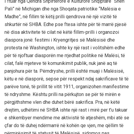
I ftuar nga Qendra Shpirtërore e Kulturore Shqiptare “Shën
Pali” në Michigan dhe nga Shoqata patriotike “Malësia e
Madhe”, në fillim të këtij prilli qendrova në një vizitë të
shkurtër në SHBA. Edhe pse ftesa ishte për të marrë pjesë
në disa aktivitete të cilat në këtë fillim-prilli i organozoi
diaspora jonë: festimi i Kryengritjes së Malësisë dhe
protesta në Washington, ishte ky një rast i volitshëm edhe
për të njoftuar diasporën me rrjedhat politike në Malësi, të
cilat, falë mjeteve të komunikimit publik, nuk janë aq të
panjohura për ta. Përndryshe, prilli është muaji i Malësisë,
këtu e në diasporë, sepse për respekt ndaj sakrificave të të
parëve tonë, të prillit të vitit 1911, organizohen manifestime
të ndryshme. Kështu prilli na përkujton se për të mirën e
përgjithshme vlen dhe duhet bërë sakrifica. Pra, në këtë
drejtim, udhëtimi në SHBA ishte një rast i mirë per t’u takuar
e shkembyer mendime me aktivistë të atjeshëm, mbi atë se
çfar do të duhej ndërmarrë në kohën qe vjen, me qëllim të
përmirësimit të statusit të Malësisë, sidomos pas