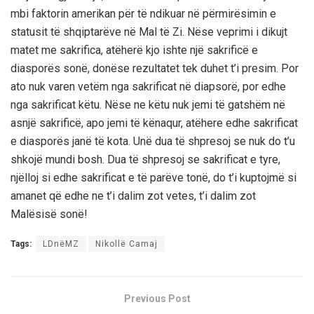
mbi faktorin amerikan për të ndikuar në përmirësimin e
statusit të shqiptarëve në Mal të Zi. Nëse veprimi i dikujt
matet me sakrifica, atëherë kjo ishte një sakrificë e
diasporës sonë, donëse rezultatet tek duhet t’i presim. Por
ato nuk varen vetëm nga sakrificat në diapsorë, por edhe
nga sakrificat këtu. Nëse ne këtu nuk jemi të gatshëm në
asnjë sakrificë, apo jemi të kënaqur, atëhere edhe sakrificat
e diasporës janë të kota. Unë dua të shpresoj se nuk do t’u
shkojë mundi bosh. Dua të shpresoj se sakrificat e tyre,
njëlloj si edhe sakrificat e të parëve tonë, do t’i kuptojmë si
amanet që edhe ne t’i dalim zot vetes, t’i dalim zot
Malësisë sonë!
Tags:
LDnëMZ
Nikollë Camaj
Previous Post