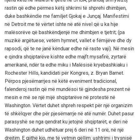
rastin që edhe përmes këtij shkrimi të shprehi dhimbjen,
duke bashkëndie me familjet Gjokaj e Junçaj. Manifestimi
në Detroit me të vërtet ishte në atë nivel që u ka hije
malësorëve që bashkëndjenjë me dhimbjen e tjetrit; (pa
muzikë argëtuese; vetëm hymnet, vallet e fëmijëve dhe dy
rapsodi, që te ne janë kënduar edhe në raste vaji). Në mesin
e qindra shqiptarëve kishte edhe majft mysafirë, zyrtarë
amerikanë, ndër ta edhe miku i Malësisë kryebashkiaku i
Rochester Hills, kandidati për Kongres, z. Bryan Barnet.
Përpos pjesëmarrjes në këtë eveniment tradicional,
falenderoj rastin që më mundësoi të gjindesha prezent në
mesin e më se një mijë shqiptarëve në protestë në
Washington. Vërtet duhet shpreh respekt për një organizim
të shkëlqyer dhe për pjesëmarrje në atë numër. Duhet pasur
parasyshë se nga qendrat ku jetojnë shqiptarët, e deri në
Washington duhet udhëtuar prej 6 deri në 11 orë, në një
drejtim. E gjithë kjo, me të vetmin qëllim: ushtrimi i trysnisë