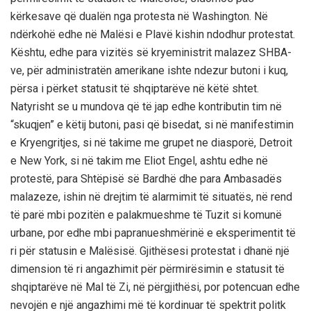
kërkesave që dualën nga protesta në Washington. Në
ndërkohë edhe në Malësi e Plavë kishin ndodhur protestat.
Kështu, edhe para vizitës së kryeministrit malazez SHBA-
ve, për administratën amerikane ishte ndezur butoni i kuq,
përsa i përket statusit të shqiptarëve në këtë shtet.
Natyrisht se u mundova që të jap edhe kontributin tim në
“skuqjen” e këtij butoni, pasi që bisedat, si në manifestimin
e Kryengritjes, si në takime me grupet ne diasporë, Detroit
e New York, si në takim me Eliot Engel, ashtu edhe në
protestë, para Shtëpisë së Bardhë dhe para Ambasadës
malazeze, ishin në drejtim të alarmimit të situatës, në rend
të parë mbi pozitën e palakmueshme të Tuzit si komunë
urbane, por edhe mbi papranueshmërinë e eksperimentit të
ri për statusin e Malësisë. Gjithësesi protestat i dhanë një
dimension të ri angazhimit për përmirësimin e statusit të
shqiptarëve në Mal të Zi, në përgjithësi, por potencuan edhe
nevojën e një angazhimi më të kordinuar të spektrit politk