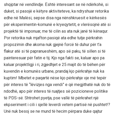
shqiptar në vendlindje. Është interesant se në ndërkohë, si
duket, si pasojë e këtyre aktiviteteve, ka ndryshuar retorika
edhe në Malësi, sepse disa nga nënshkruesit e kërkesës
për eksperimentin-komunë e kryeqytetit, e vlerësojnë atë si
projektë të imponuar, me të cilin as ata nuk janë të kënaqur.
Por retorika nuk mjafton pasiqë ata edhe tutje përkrahin
propozimin dhe akoma nuk gjejnë forcë të duhur për t’a
flakur atë si të papranueshëm, apo së paku, të sillen si të
painteresuar për fatin e tij. Kjo nga fakti se, kaluar apo pa
kaluar projektligji i ri, zgjedhjet e 25 majit do të bëhen për
kuvendin e komunës urbane, prandaj kjo përkrahje nuk ka
kuptim! Mbetet e paqartë nëse kjo përkrahje vje më tepër
për interes të “lëvizjes nga vendi” e që megjithatë nuk do të
ndodhë, apo për interes të ruajtjes së pozicioneve politike
të PDS-së. Shtrohet pyetja, pse vallë të përkrahet një
ekpseriment i cili i sjellë leverdi vetem partisë në pushtet!?
Unë nuk besoj se ne mund të hecim përpara duke qajtur