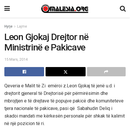
Hyrje
Lajme
Leon Gjokaj Drejtor në
Ministrinë e Pakicave
15 Mars, 2014
Qeveria e Malit të Zi emëroi z.Leon Gjokaj të jenë u.d. i
drejtorit gjeneral të Drejtorisë për përmirësimin dhe
mbrojtjen e të drejtave të popujve pakicë dhe komuniteteve
tjera nacionale të pakicave, pasi që Sabahudin Deliq i
skadoi mandati me kërkesën personale për shkak të kalimit
në një pozicion të ri.