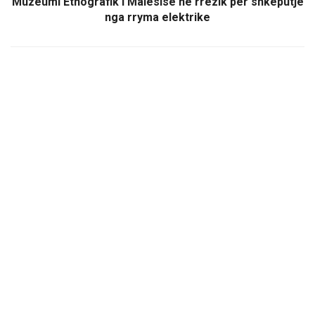
Muzeumi Etnografik i Malësisë në rrezik për shkëputje
nga rryma elektrike