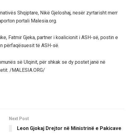
nativës Shqiptare, Nikë Gjeloshaj, nesër zyrtarisht merr
aporton portali Malesia.org.
, Fatmir Gjeka, partner i koalicionit i ASH-së, postin e
kon përfaqësuesit të ASH-së.
Komunës së Ulqinit, për shkak se dy postet janë në
tetit. /MALESIA.ORG/
Next Post
Leon Gjokaj Drejtor në Ministrinë e Pakicave