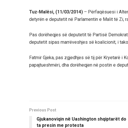
Tuz-Malësi, (11/03/2014)
– Përfaqësuesi i Alter
detyrën e deputetit në Parlamentin e Malit të Zi, r
Pas dorëheqjes së deputetit të Partisë Demokratike
deputetit sipas marrëveshjes së koalicionit, i ta
Fatmir Gjeka, pas zgjedhjes së tij për Kryetarë i 
papajtueshmëri, dha dorëheqjen në postin e depu
Previous Post
Gjukanoviqin në Uashington shqiptarët do
ta presin me protesta