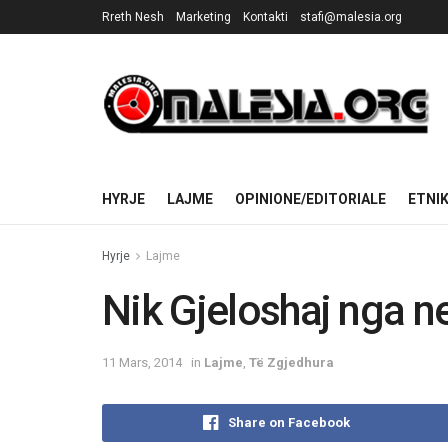
Rreth Nesh
Marketing
Kontakti
stafi@malesia.org
HYRJE
LAJME
OPINIONE/EDITORIALE
ETNI
Hyrje
Lajme
Nik Gjeloshaj nga n
11 Mars, 2014
in
Lajme
,
Të Zgjedhura
Share on Facebook