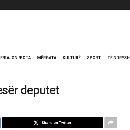
KE/RAJONI/BOTA
MËRGATA
KULTURË
SPORT
TË NDRYS
esër deputet
Share on Twitter