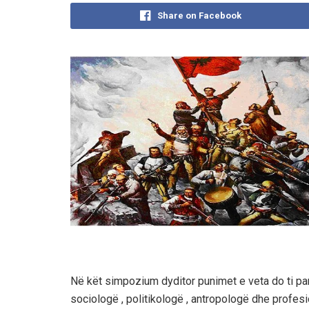
Share on Facebook
Në kët simpozium dyditor punimet e veta do ti pa
sociologë , politikologë , antropologë dhe profes