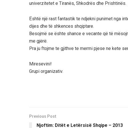
univerzitetet e Tiranës, Shkodrës dhe Prishtinës.
Është një rast fantastik te ndjekni punimet nga i
dijes dhe të shkences shqiptare.
Besojmë se ështe shance e vecante që të mësojm
me gjërë.
Pra ju ftojme te gjithve te merrni pjese ne kete s
Miresevini!
Grupi organizativ.
Previous Post
Njoftim: Ditët e Letërsisë Shqipe – 2013