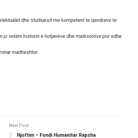
ntelektualët dhe studiuesit me kompetent te qendrave te
 jo vetëm historin e hotjanëve dhe malësorëve por edhe
eminar madheshtor.
Next Post
Njoftim – Fondi Humanitar Rapsha