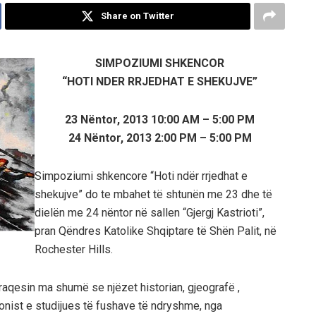
Share on Twitter
SIMPOZIUMI SHKENCOR
“HOTI NDER RRJEDHAT E SHEKUJVE”
23 Nëntor, 2013 10:00 AM – 5:00 PM
24 Nëntor, 2013 2:00 PM – 5:00 PM
Simpoziumi shkencore “Hoti ndër rrjedhat e
shekujve” do te mbahet të shtunën me 23 dhe të
dielën me 24 nëntor në sallen “Gjergj Kastrioti”,
pran Qëndres Katolike Shqiptare të Shën Palit, në
Rochester Hills.
raqesin ma shumë se njëzet historian, gjeografë ,
ionist e studijues të fushave të ndryshme, nga