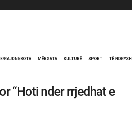
KE/RAJONI/BOTA
MËRGATA
KULTURË
SPORT
TË NDRYS
 “Hoti nder rrjedhat e