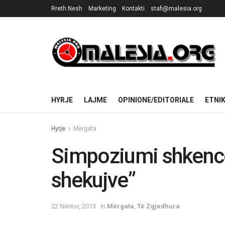
Rreth Nesh
Marketing
Kontakti
stafi@malesia.org
HYRJE
LAJME
OPINIONE/EDITORIALE
ETNI
Hyrje
Mërgata
Simpoziumi shkencor
shekujve”
22 Nëntor, 2013
in
Mërgata
,
Të Zgjedhura