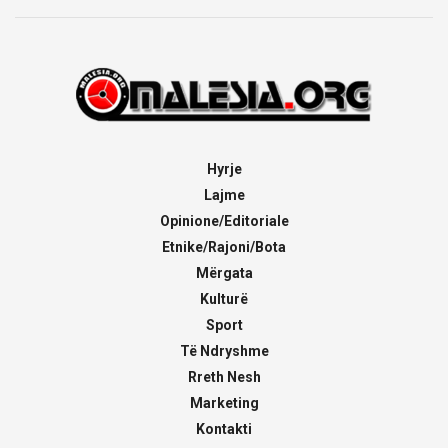
Hyrje
Lajme
Opinione/Editoriale
Etnike/Rajoni/Bota
Mërgata
Kulturë
Sport
Të Ndryshme
Rreth Nesh
Marketing
Kontakti