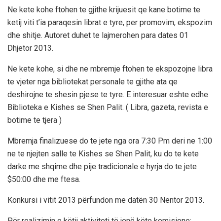
Ne kete kohe ftohen te gjithe krijuesit qe kane botime te
ketij viti t’ia paraqesin librat e tyre, per promovim, ekspozim
dhe shitje. Autoret duhet te lajmerohen para dates 01
Dhjetor 2013.
Ne kete kohe, si dhe ne mbremje ftohen te ekspozojne libra
te vjeter nga bibliotekat personale te gjithe ata qe
deshirojne te shesin pjese te tyre. E interesuar eshte edhe
Biblioteka e Kishes se Shen Palit. ( Libra, gazeta, revista e
botime te tjera )
Mbremja finalizuese do te jete nga ora 7:30 Pm deri ne 1:00
ne te njejten salle te Kishes se Shen Palit, ku do te kete
darke me shqime dhe pije tradicionale e hyrja do te jete
$50:00 dhe me ftesa.
Konkursi i vitit 2013 përfundon me datën 30 Nentor 2013.
Për realizimin e këtij aktiviteti të jenë këto komisione: