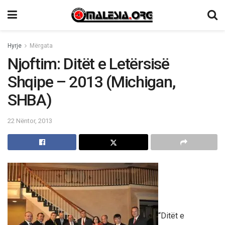
Hyrje
Mërgata
Njoftim: Ditët e Letërsisë
Shqipe – 2013 (Michigan,
SHBA)
22 Nëntor, 2013
“Ditët e