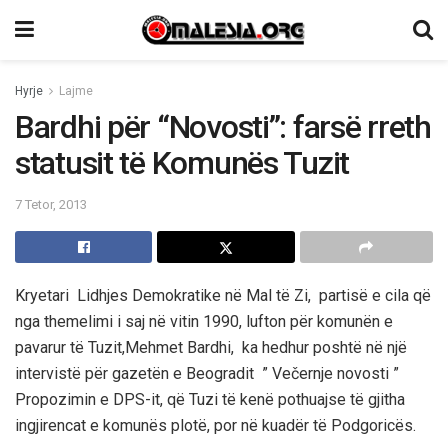
Hyrje
Lajme
Bardhi për “Novosti”: farsë rreth
statusit të Komunës Tuzit
7 Tetor, 2013
Kryetari Lidhjes Demokratike në Mal të Zi, partisë e cila që
nga themelimi i saj në vitin 1990, lufton për komunën e
pavarur të Tuzit,Mehmet Bardhi, ka hedhur poshtë në një
intervistë për gazetën e Beogradit ” Večernje novosti ”
Propozimin e DPS-it, që Tuzi të kenë pothuajse të gjitha
ingjirencat e komunës plotë, por në kuadër të Podgoricës.