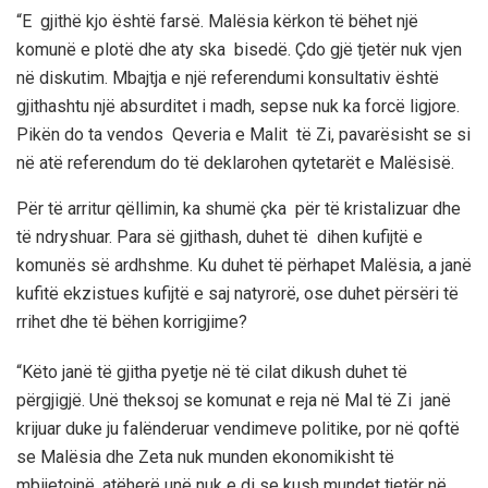
“E gjithë kjo është farsë. Malësia kërkon të bëhet një
komunë e plotë dhe aty ska bisedë. Çdo gjë tjetër nuk vjen
në diskutim. Mbajtja e një referendumi konsultativ është
gjithashtu një absurditet i madh, sepse nuk ka forcë ligjore.
Pikën do ta vendos Qeveria e Malit të Zi, pavarësisht se si
në atë referendum do të deklarohen qytetarët e Malësisë.
Për të arritur qëllimin, ka shumë çka për të kristalizuar dhe
të ndryshuar. Para së gjithash, duhet të dihen kufijtë e
komunës së ardhshme. Ku duhet të përhapet Malësia, a janë
kufitë ekzistues kufijtë e saj natyrorë, ose duhet përsëri të
rrihet dhe të bëhen korrigjime?
“Këto janë të gjitha pyetje në të cilat dikush duhet të
përgjigjë. Unë theksoj se komunat e reja në Mal të Zi janë
krijuar duke ju falënderuar vendimeve politike, por në qoftë
se Malësia dhe Zeta nuk munden ekonomikisht të
mbijetojnë, atëherë unë nuk e di se kush mundet tjetër në