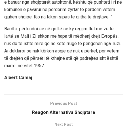
e banuar nga shqiptarët autoktonë, kështu që pushteti i ri në
komunën e pavarur në përdorim zyrtar të përdorin vetëm
gjuhën shqipe. Kjo na takon sipas të gjitha të drejtave. ”
Bardhi përfundoi se në qoftë se ky regjim flet me zë të
lartë se Mali i Zi shkon me hapa të mëdhenj drejt Evropës,
nuk do të ishte mirë që në këtë rrugë të pengohen nga Tuzi.
Ai deklaroi se nuk kërkon asgjë që nuk u përket, por vetëm
të drejtën që përsëri të kthejnë atë që padrejtësisht është
marrë në vitet 1957.
Albert Camaj
Previous Post
Reagon Alternativa Shqiptare
Next Post