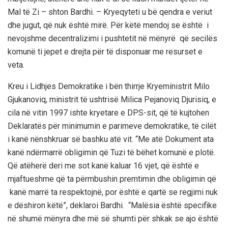
Mal të Zi – shton Bardhi. – Kryeqyteti u bë qendra e veriut
dhe jugut, që nuk është mirë. Për këtë mendoj se është i
nevojshme decentralizimi i pushtetit në mënyrë që secilës
komunë ti jepet e drejta për të disponuar me resurset e
veta.
Kreu i Lidhjes Demokratike i bën thirrje Kryeministrit Milo
Gjukanoviq, ministrit të ushtrisë Milica Pejanoviq Djurisiq, e
cila në vitin 1997 ishte kryetare e DPS-sit, që të kujtohen
Deklaratës për minimumin e parimeve demokratike, të cilët
i kanë nënshkruar së bashku atë vit. “Me atë Dokument ata
kanë ndërmarrë obligimin që Tuzi të bëhet komunë e plotë.
Që atëherë deri me sot kanë kaluar 16 vjet, që është e
mjaftueshme që ta përmbushin premtimin dhe obligimin që
kanë marrë ta respektojnë, por është e qartë se regjimi nuk
e dëshiron këtë”, deklaroi Bardhi. “Malësia është specifike
në shumë mënyra dhe më së shumti për shkak se ajo është