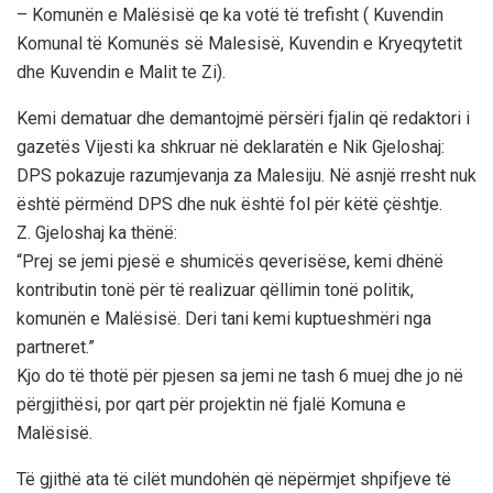
– Komunën e Malësisë qe ka votë të trefisht ( Kuvendin
Komunal të Komunës së Malesisë, Kuvendin e Kryeqytetit
dhe Kuvendin e Malit te Zi).
Kemi dematuar dhe demantojmë përsëri fjalin që redaktori i
gazetës Vijesti ka shkruar në deklaratën e Nik Gjeloshaj:
DPS pokazuje razumjevanja za Malesiju. Në asnjë rresht nuk
është përmënd DPS dhe nuk është fol për këtë çështje.
Z. Gjeloshaj ka thënë:
“Prej se jemi pjesë e shumicës qeverisëse, kemi dhënë
kontributin tonë për të realizuar qëllimin tonë politik,
komunën e Malësisë. Deri tani kemi kuptueshmëri nga
partneret.”
Kjo do të thotë për pjesen sa jemi ne tash 6 muej dhe jo në
përgjithësi, por qart për projektin në fjalë Komuna e
Malësisë.
Të gjithë ata të cilët mundohën që nëpërmjet shpifjeve të