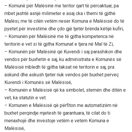
– Komunë për Malësinë me teritor qart të përcaktuar, pa
mbet jashtë asnjë milimeter e asaj cka i themi të gjithë
Malësi, me të cilën vetëm neser Komuna e Malësisë do të
pyetet për investime dhe çdo gjë tjetër brënda këtijë kufiri,
– Komunën për Malësinë me të gjitha kompetenca në
teritorin e vet si të gjitha Komunat e tjera në Mal të Zi,
– Komunën për Malësinë që Kuvendi i saj parashikon dhe
vendos për buxhetin e saj, ku administrata e Komunës së
Malësisë mbledh të gjitha taksat në teritorin e saj, pra
askund dhe askush tjeter nuk vendos për buxhet perveç
Kuvendi i Komunës së Malësisë,
– Komunën e Malësisë që ka simbolet, stemën dhe ditën e
vet, ka statutin e vet.
– Komunen e Malësisë që përfiton me automatizëm në
buxhet perqindje mjetesh të garantuara, të cilat do ti
menaxhojë dhe investoje vetëm e vetëm Komuna e
Malësisë,