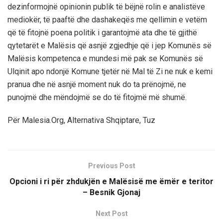
dezinformojnë opinionin publik të bëjnë rolin e analistëve
mediokër, të paaftë dhe dashakeqës me qellimin e vetëm
që të fitojnë poena politik i garantojmë ata dhe të gjithë
qytetarët e Malësis që asnjë zgjedhje që i jep Komunës së
Malësis kompetenca e mundesi më pak se Komunës së
Ulqinit apo ndonjë Komune tjetër në Mal të Zi ne nuk e kemi
pranua dhe në asnjë moment nuk do ta prënojmë, ne
punojmë dhe mëndojmë se do të fitojmë më shumë.
Për Malesia.Org, Alternativa Shqiptare, Tuz
Previous Post
Opcioni i ri për zhdukjën e Malësisë me ëmër e teritor
– Besnik Gjonaj
Next Post