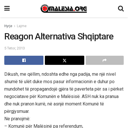
Hyrje
Lajme
Reagon Alternativa Shqiptare
5 Tetor, 2013
Dikush, me qëllim, ndoshta edhe nga padija, me një nivel
shumë të ulët duke mos pasur informacionin e duhur po
mundohet të propagandojë gjëra të paverteta për sa i përket
negociatave për Komunën e Malësisë. ASH nuk ka pranua
dhe nuk pranon kurrë, në asnjë moment Komunë të
përgjysmuar.
Ne pranojmë:
– Komunë për Malësinë pa referendum,