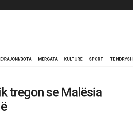
KE/RAJONI/BOTA
MËRGATA
KULTURË
SPORT
TË NDRYS
ik tregon se Malësia
në