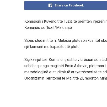
Share on Facebook
Komisioni i Kuvendit të Tuzit, të prëmten, njëzëri 
Komunës së Tuzit/Malësisë.
Sipas studimit të ri, Malësia plotëson kushtet ekon
një komunë me kapacitet të plotë.
Siç ka njoftuar Komisioni, është vlerësuar se studi
udhëhequr nga magjistri Emin Axhoviq, plotëson k
metodologjinë e studimit të arsyetshmerisë të ndr
Organizimin Territorial të Malit të Zi, raporton 