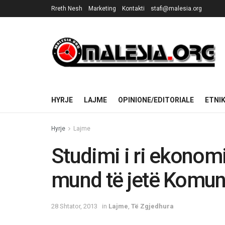
Rreth Nesh
Marketing
Kontakti
stafi@malesia.org
HYRJE
LAJME
OPINIONE/EDITORIALE
ETNI
Hyrje
Lajme
Studimi i ri ekonom
mund të jetë Komu
28 Shtator, 2013
in
Lajme
,
Të Zgjedhura