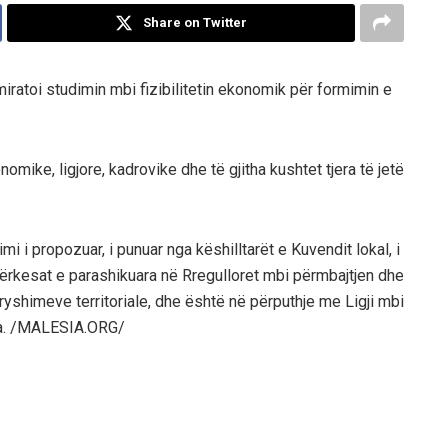
Share on Twitter
miratoi studimin mbi fizibilitetin ekonomik për formimin e
omike, ligjore, kadrovike dhe të gjitha kushtet tjera të jetë
mi i propozuar, i punuar nga këshilltarët e Kuvendit lokal, i
ërkesat e parashikuara në Rregulloret mbi përmbajtjen dhe
yshimeve territoriale, dhe është në përputhje me Ligji mbi
Mina. /MALESIA.ORG/