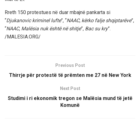
Rreth 150 protestues në duar mbajnë pankarta si
“
Djukanovic kriminel lufte
”, “
NAAC, kërko falje shqiptarëve
”,
“
NAAC, Malësia nuk është në shitje
”,
Bac su kry
”.
/MALESIA.ORG/
Previous Post
Thirrje për protestë të prëmten me 27 në New York
Next Post
Studimi i ri ekonomik tregon se Malësia mund të jetë
Komunë