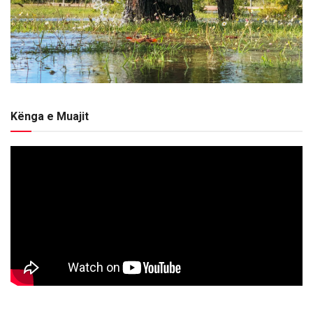
Kënga e Muajit