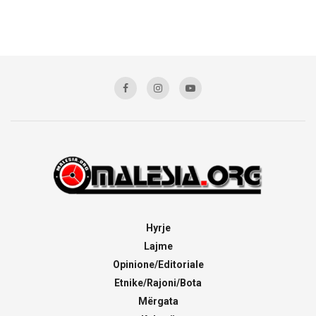
Hyrje
Lajme
Opinione/Editoriale
Etnike/Rajoni/Bota
Mërgata