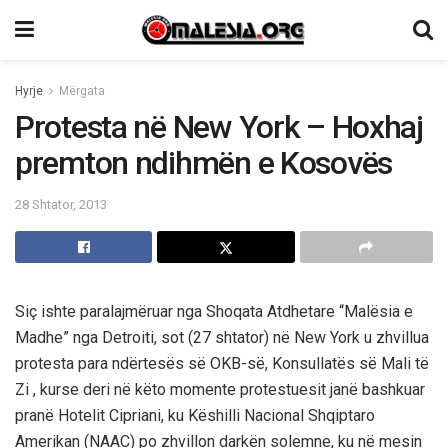
Hyrje
Mërgata
Protesta në New York – Hoxhaj
premton ndihmën e Kosovës
28 Shtator, 2013
Siç ishte paralajmëruar nga Shoqata Atdhetare “Malësia e
Madhe” nga Detroiti, sot (27 shtator) në New York u zhvillua
protesta para ndërtesës së OKB-së, Konsullatës së Mali të
Zi , kurse deri në këto momente protestuesit janë bashkuar
pranë Hotelit Cipriani, ku Këshilli Nacional Shqiptaro
Amerikan (NAAC) po zhvillon darkën solemne, ku në mesin