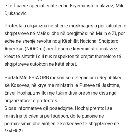
e të ftuarve special është edhe Kryeministri malazez, Milo
Djukanovic.
Protesta u organizua në shenjë mosknaqësia për situatën e
shqiptarëve në Malësi dhe në përgjithësi në Malin e Zi, por
edhe në shenjë revolte ndaj Këshillit Nacional Shqiptaro
Amerikan (NAAC-ut) për ftesën e kryeministrit malazez,
kreut të shtetit i cili nuk respekton të drejtat themelore të
shqiptarëve autokton në këtë shtet.
Portali MALESIA.ORG mëson se delegacioni i Republikës
së Kosovës, në krye me ministrin e Punëve të Jashtme,
Enver Hoxhaj, zhvilloi një takim disa orësh me disa nga
organizatorët e protestës.
Sipas informatave që posedojmë, Hoxhaj premtoi se
ministria të cilën ai përfaqëson, do të punojnë në
përmirësimin dhe arritjen e kërkesave të shqiptarëve në
Mal të Zi.