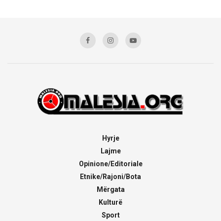
Hyrje
Lajme
Opinione/Editoriale
Etnike/Rajoni/Bota
Mërgata
Kulturë
Sport