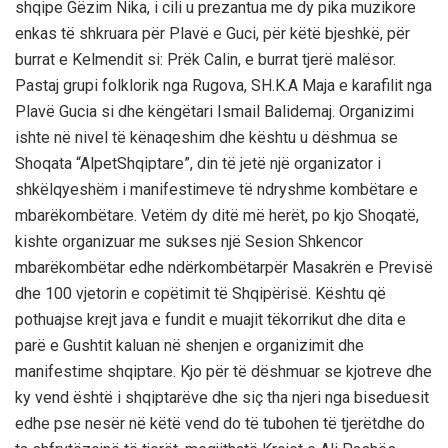
shqipe Gëzim Nika, i cili u prezantua me dy pika muzikore
enkas të shkruara për Plavë e Guci, për këtë bjeshkë, për
burrat e Kelmendit si: Prëk Calin, e burrat tjerë malësor.
Pastaj grupi folklorik nga Rugova, SH.K.A Maja e karafilit nga
Plavë Gucia si dhe këngëtari Ismail Balidemaj. Organizimi
ishte në nivel të kënaqeshim dhe kështu u dëshmua se
Shoqata “AlpetShqiptare”, din të jetë një organizator i
shkëlqyeshëm i manifestimeve të ndryshme kombëtare e
mbarëkombëtare. Vetëm dy ditë më herët, po kjo Shoqatë,
kishte organizuar me sukses një Sesion Shkencor
mbarëkombëtar edhe ndërkombëtarpër Masakrën e Previsë
dhe 100 vjetorin e copëtimit të Shqipërisë. Kështu që
pothuajse krejt java e fundit e muajit tëkorrikut dhe dita e
parë e Gushtit kaluan në shenjen e organizimit dhe
manifestime shqiptare. Kjo për të dëshmuar se kjotreve dhe
ky vend është i shqiptarëve dhe siç tha njeri nga biseduesit
edhe pse nesër në këtë vend do të tubohen të tjerëtdhe do