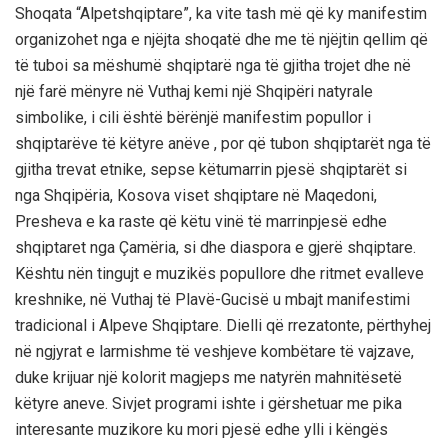
Shoqata “Alpetshqiptare”, ka vite tash më që ky manifestim
organizohet nga e njëjta shoqatë dhe me të njëjtin qellim që
të tuboi sa mëshumë shqiptarë nga të gjitha trojet dhe në
një farë mënyre në Vuthaj kemi një Shqipëri natyrale
simbolike, i cili është bërënjë manifestim popullor i
shqiptarëve të këtyre anëve , por që tubon shqiptarët nga të
gjitha trevat etnike, sepse këtumarrin pjesë shqiptarët si
nga Shqipëria, Kosova viset shqiptare në Maqedoni,
Presheva e ka raste që këtu vinë të marrinpjesë edhe
shqiptaret nga Çamëria, si dhe diaspora e gjerë shqiptare.
Kështu nën tingujt e muzikës popullore dhe ritmet evalleve
kreshnike, në Vuthaj të Plavë-Gucisë u mbajt manifestimi
tradicional i Alpeve Shqiptare. Dielli që rrezatonte, përthyhej
në ngjyrat e larmishme të veshjeve kombëtare të vajzave,
duke krijuar një kolorit magjeps me natyrën mahnitësetë
këtyre aneve. Sivjet programi ishte i gërshetuar me pika
interesante muzikore ku mori pjesë edhe ylli i këngës