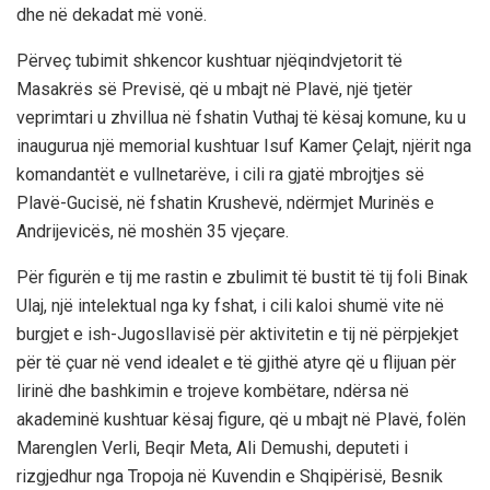
dhe në dekadat më vonë.
Përveç tubimit shkencor kushtuar njëqindvjetorit të
Masakrës së Previsë, që u mbajt në Plavë, një tjetër
veprimtari u zhvillua në fshatin Vuthaj të kësaj komune, ku u
inaugurua një memorial kushtuar Isuf Kamer Çelajt, njërit nga
komandantët e vullnetarëve, i cili ra gjatë mbrojtjes së
Plavë-Gucisë, në fshatin Krushevë, ndërmjet Murinës e
Andrijevicës, në moshën 35 vjeçare.
Për figurën e tij me rastin e zbulimit të bustit të tij foli Binak
Ulaj, një intelektual nga ky fshat, i cili kaloi shumë vite në
burgjet e ish-Jugosllavisë për aktivitetin e tij në përpjekjet
për të çuar në vend idealet e të gjithë atyre që u flijuan për
lirinë dhe bashkimin e trojeve kombëtare, ndërsa në
akademinë kushtuar kësaj figure, që u mbajt në Plavë, folën
Marenglen Verli, Beqir Meta, Ali Demushi, deputeti i
rizgjedhur nga Tropoja në Kuvendin e Shqipërisë, Besnik