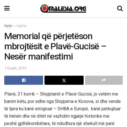
Hyrje
Lajme
Memorial që përjetëson
mbrojtësit e Plavë-Gucisë –
Nesër manifestimi
1 Gusht, 2013
Plavë, 31 korrik – Shqiptarët e Plavë-Gucisë, jo vetëm me
banim këtu, por edhe nga Shqipëria e Kosova, si dhe vende
të tjera ku kanë emigruar – SHBA e Europë, kanë përkujtuar
të hënën dhe në ditët në vazhdim ngjarje historike me
peshë gjithëkombëtare, të ndodhura një shekull më parë