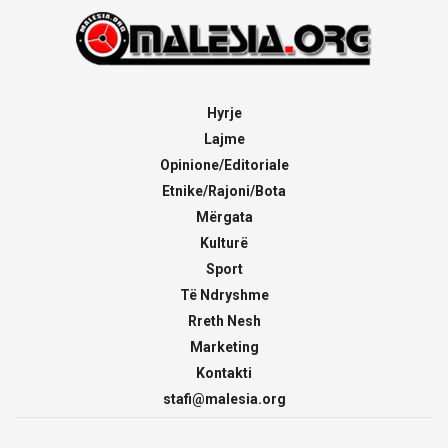
Hyrje
Lajme
Opinione/Editoriale
Etnike/Rajoni/Bota
Mërgata
Kulturë
Sport
Të Ndryshme
Rreth Nesh
Marketing
Kontakti
stafi@malesia.org