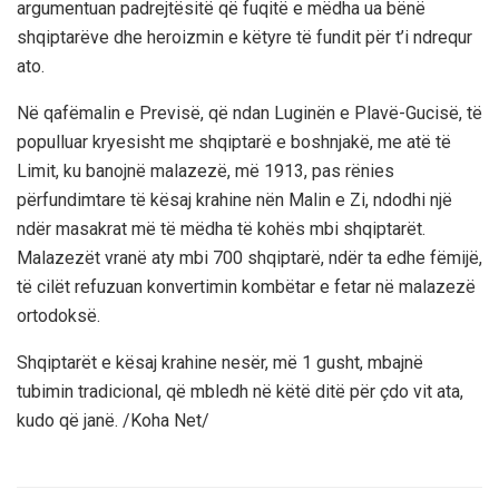
argumentuan padrejtësitë që fuqitë e mëdha ua bënë
shqiptarëve dhe heroizmin e këtyre të fundit për t’i ndrequr
ato.
Në qafëmalin e Previsë, që ndan Luginën e Plavë-Gucisë, të
populluar kryesisht me shqiptarë e boshnjakë, me atë të
Limit, ku banojnë malazezë, më 1913, pas rënies
përfundimtare të kësaj krahine nën Malin e Zi, ndodhi një
ndër masakrat më të mëdha të kohës mbi shqiptarët.
Malazezët vranë aty mbi 700 shqiptarë, ndër ta edhe fëmijë,
të cilët refuzuan konvertimin kombëtar e fetar në malazezë
ortodoksë.
Shqiptarët e kësaj krahine nesër, më 1 gusht, mbajnë
tubimin tradicional, që mbledh në këtë ditë për çdo vit ata,
kudo që janë. /Koha Net/