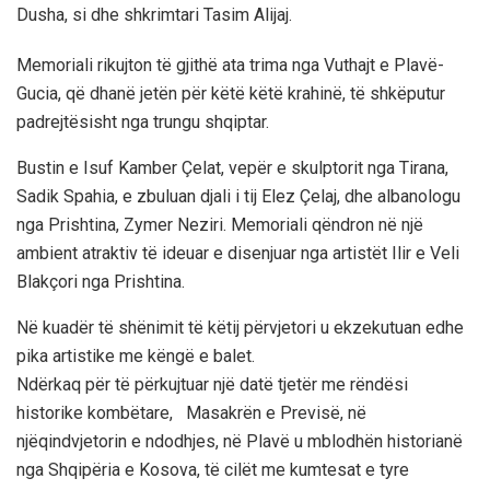
Dusha, si dhe shkrimtari Tasim Alijaj.
Memoriali rikujton të gjithë ata trima nga Vuthajt e Plavë-
Gucia, që dhanë jetën për këtë këtë krahinë, të shkëputur
padrejtësisht nga trungu shqiptar.
Bustin e Isuf Kamber Çelat, vepër e skulptorit nga Tirana,
Sadik Spahia, e zbuluan djali i tij Elez Çelaj, dhe albanologu
nga Prishtina, Zymer Neziri. Memoriali qëndron në një
ambient atraktiv të ideuar e disenjuar nga artistët Ilir e Veli
Blakçori nga Prishtina.
Në kuadër të shënimit të këtij përvjetori u ekzekutuan edhe
pika artistike me këngë e balet.
Ndërkaq për të përkujtuar një datë tjetër me rëndësi
historike kombëtare, Masakrën e Previsë, në
njëqindvjetorin e ndodhjes, në Plavë u mblodhën historianë
nga Shqipëria e Kosova, të cilët me kumtesat e tyre