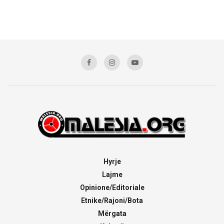
Hyrje
Lajme
Opinione/Editoriale
Etnike/Rajoni/Bota
Mërgata