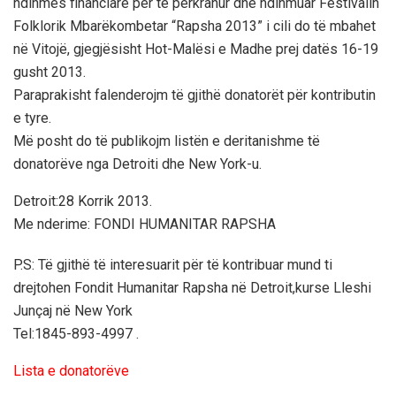
ndihmes financiare për të perkrahur dhe ndihmuar Festivalin
Folklorik Mbarëkombetar “Rapsha 2013” i cili do të mbahet
në Vitojë, gjegjësisht Hot-Malësi e Madhe prej datës 16-19
gusht 2013.
Paraprakisht falenderojm të gjithë donatorët për kontributin
e tyre.
Më posht do të publikojm listën e deritanishme të
donatorëve nga Detroiti dhe New York-u.
Detroit:28 Korrik 2013.
Me nderime: FONDI HUMANITAR RAPSHA
P.S: Të gjithë të interesuarit për të kontribuar mund ti
drejtohen Fondit Humanitar Rapsha në Detroit,kurse Lleshi
Junçaj në New York
Tel:1845-893-4997 .
Lista e donatorëve