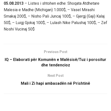
05.08.2013
– Listes i shtohen edhe: Shoqata Atdhetare
Malesia e Madhe (Michigan) 1.000$, – Vasel Mirashi
Smakaj 200$, – Nisho Pali Juncaj 100$, – Gjergj (Gaji) Kalaj
50$, – Luigj Gjokaj 100$, – Lulash Nike Palushaj 100$, – Zef
Noshi Vucinaj 50$
Previous Post
IQ – Elaborati për Komunën e Malësisë/Tuz i porositur
dhe tendencioz
Next Post
Mali i Zi hapi ambasadën në Prishtinë