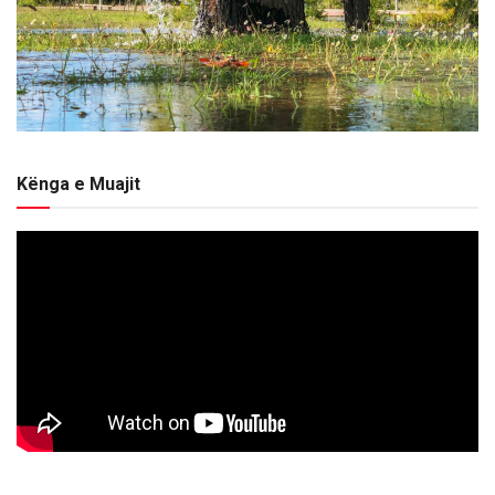
Kënga e Muajit