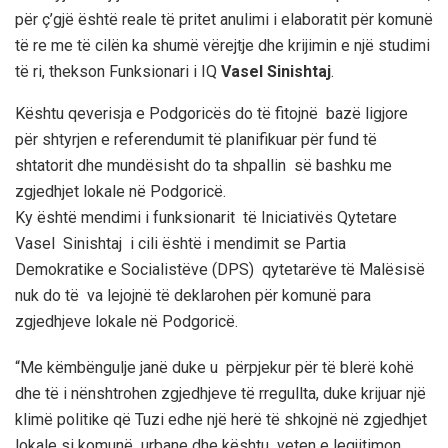
për ç’gjë është reale të pritet anulimi i elaboratit për komunë
të re me të cilën ka shumë vërejtje dhe krijimin e një studimi
të ri, thekson Funksionari i IQ
Vasel Sinishtaj
.
Kështu qeverisja e Podgoricës do të fitojnë bazë ligjore
për shtyrjen e referendumit të planifikuar për fund të
shtatorit dhe mundësisht do ta shpallin së bashku me
zgjedhjet lokale në Podgoricë.
Ky është mendimi i funksionarit të Iniciativës Qytetare
Vasel Sinishtaj i cili është i mendimit se Partia
Demokratike e Socialistëve (DPS) qytetarëve të Malësisë
nuk do të va lejojnë të deklarohen për komunë para
zgjedhjeve lokale në Podgoricë.
“Me këmbëngulje janë duke u përpjekur për të blerë kohë
dhe të i nënshtrohen zgjedhjeve të rregullta, duke krijuar një
klimë politike që Tuzi edhe një herë të shkojnë në zgjedhjet
lokale si komunë urbane dhe kështu veten e legjitimon