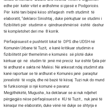
edhe për katër vitet e ardhshme si pjesë e Podgoricës.
Për këtë tani bëjnë këso shfaqjesh rreth studimit të
elaboratit, “deklaroi Sinishtaj , duke përkujtuar se studimi i
fizibiliteti për studimin e qëndrueshmërisë është dashur
të kompletohet deri me 8 korrik.
Përfaqësuesit e pushtetit lokal të DPS dhe UDSH në
Komunën Urbane të Tuzit, e kanë kritikuar studimin e
fizibilitetit për themelimin e komunës së plotë duke
kërkuar që në studim të jenë më preciz kur është fjala për
të ardhurat e sakta në Malësi. Në ankesat ndaj studimit ata
kanë raportuar se të ardhurat e Komunës janë paraqitur
jorealistë të vogla, dhe në bazë të kësaj Tuzi nuk do mund
të funksionojë si një komunë e pavarur.
Megjithëkëtë, Mugusha , ka deklaruar se ai nuk ndjehet
përgjegjës nëse përfaqësuesit e KU të Tuzit , nuk janë të
kënaqur me elaboratin, duke vënë në dukje se shtyrja e