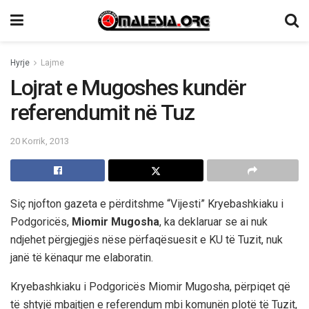
Hyrje
Lajme
Lojrat e Mugoshes kundër
referendumit në Tuz
20 Korrik, 2013
Siç njofton gazeta e përditshme “Vijesti” Kryebashkiaku i
Podgoricës,
Miomir Mugosha
, ka deklaruar se ai nuk
ndjehet përgjegjës nëse përfaqësuesit e KU të Tuzit, nuk
janë të kënaqur me elaboratin.
Kryebashkiaku i Podgoricës Miomir Mugosha, përpiqet që
të shtyjë mbajtjen e referendum mbi komunën plotë të Tuzit,