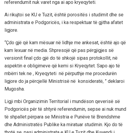
referendumit nuk varet nga ai apo kryeqyteti.
Ai rikujtoi se KU e Tuzit, është porositës i studimit dhe se
administrata e Podgoricës, i ka respektuar të gjitha afatet
ligjore.
“Çdo gjë që kam mësuar në lidhje me ankesat, është ajo që
kam lexuar në media. Shpresojë që pas përgjigjes së
versionit final çdo gjë do të shkojë sipas protokollit, në
aspektin e obligimeve që kemi si Kryeqytet. Sapo ajo të
mbërri tek ne , Kryeqyteti në përputhje me procedurën
ligjore do ja përcjellë Ministrisë në konsideratë, ” deklaroi
Mugosha.
Ligji mbi Organizimin Territorial i mundëson qeverisë së
Podgoricës për të shtyrë referendumin, sepse ai nuk mund
të shpallet përpara se Ministria e Punëve të Brendshme
dhe Administratës Publike ka miratuar studimin. Kjo do të
thotë se, pasi administrata e KU e Tuzit dhe Kuvendi i