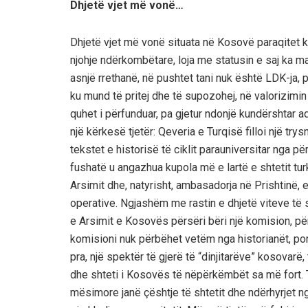
Dhjetë vjet më vonë…
Dhjetë vjet më vonë situata në Kosovë paraqitet
njohje ndërkombëtare, loja me statusin e saj ka ma
asnjë rrethanë, në pushtet tani nuk është LDK-ja, p
ku mund të pritej dhe të supozohej, në valorizimi
quhet i përfunduar, pa gjetur ndonjë kundërshtar a
një kërkesë tjetër: Qeveria e Turqisë filloi një tr
tekstet e historisë të ciklit parauniversitar nga 
fushatë u angazhua kupola më e lartë e shtetit turk,
Arsimit dhe, natyrisht, ambasadorja në Prishtinë,
operative. Ngjashëm me rastin e dhjetë viteve të 
e Arsimit e Kosovës përsëri bëri një komision, për 
komisioni nuk përbëhet vetëm nga historianët, po
pra, një spektër të gjerë të “dinjitarëve” kosovarë,
dhe shteti i Kosovës të nëpërkëmbët sa më fort.
mësimore janë çështje të shtetit dhe ndërhyrjet 