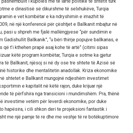
e pashembullt i kupolës më të lartë politike të shtetit turk
 sotme e dinastisë së dikurshme të selxhukëve, Turqia
ramin e vet kombëtar e ka ndryshimin e imazhit të
2009, në një konferencë për çështjet e Ballkanit mbajtur në
lu, pasi u shpreh me fjalë mallëngjyese “për sundimin e
 Gadishullit Ballkanik”, “u bëri thirrje popujve ballkanas, e
që t’i kthehen prapë asaj kohe të artë” (citimi sipas
lizuar këtë program kombëtar, Turqia e sotme ka gjetur
 të Ballkanit, njësoj si në dy ose tre shtete të Azisë së
ë historike dhe mentalitetin anadollak. Kriza ekonomike
 në shtetet e Ballkanit mungojnë ndjeshëm investimet
portimin e kapitalit në këtë rajon, duke krijuar një
ende të përfshira nga transicioni i mundimshëm. Pra, thënë
jë investime vetëm për leverdi ekonomike, por duke
o hapësira, i cili shkon deri te projeksioni fantastik i
isht me një pamje të re dhe me veshje të re botëkuptimore