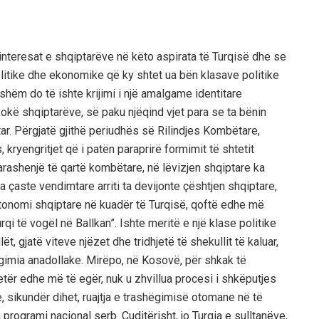
interesat e shqiptarëve në këto aspirata të Turqisë dhe se
itike dhe ekonomike që ky shtet ua bën klasave politike
hëm do të ishte krijimi i një amalgame identitare
kokë shqiptarëve, së paku njëqind vjet para se ta bënin
tar. Përgjatë gjithë periudhës së Rilindjes Kombëtare,
 kryengritjet që i patën paraprirë formimit të shtetit
parashenjë të qartë kombëtare, në lëvizjen shqiptare ka
a çaste vendimtare arriti ta devijonte çështjen shqiptare,
tonomi shqiptare në kuadër të Turqisë, qoftë edhe më
rqi të vogël në Ballkan”. Ishte meritë e një klase politike
t, gjatë viteve njëzet dhe tridhjetë të shekullit të kaluar,
imia anadollake. Mirëpo, në Kosovë, për shkak të
tër edhe më të egër, nuk u zhvillua procesi i shkëputjes
 sikundër dihet, ruajtja e trashëgimisë otomane në të
programi nacional serb. Çuditërisht, jo Turqia e sulltanëve,