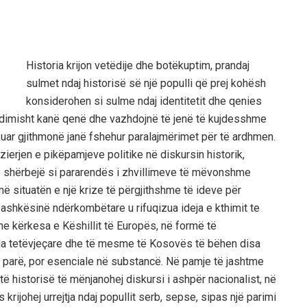
Historia krijon vetëdije dhe botëkuptim, prandaj
sulmet ndaj historisë së një populli që prej kohësh
konsiderohen si sulme ndaj identitetit dhe qenies
zhdimisht kanë qenë dhe vazhdojnë të jenë të kujdesshme
uar gjithmonë janë fshehur paralajmërimet për të ardhmen.
zierjen e pikëpamjeve politike në diskursin historik,
të shërbejë si pararendës i zhvillimeve të mëvonshme
 në situatën e një krize të përgjithshme të ideve për
ashkësinë ndërkombëtare u rifuqizua ideja e kthimit te
e kërkesa e Këshillit të Europës, në formë të
lla tetëvjeçare dhe të mesme të Kosovës të bëhen disa
ë parë, por esenciale në substancë. Në pamje të jashtme
të historisë të mënjanohej diskursi i ashpër nacionalist, në
rijohej urrejtja ndaj popullit serb, sepse, sipas një parimi