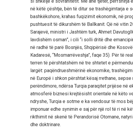
si shkelje e sovranitetit. Më anë tjetër, përfshirja 
në këtë çështje, bën të ditur se trashëgimtarja e
bashkëkohore, krahas fuqizimit ekonomik, në prog
pushtuesit të dikurshëm të Ballkanit. Që në vitin 
Sarajevë, ministri i Jashtëm turk, Ahmet Davutogl
lavdishëm osman”, i cili “i solli dritë dhe emancipim
në radhë të parë Bosnjës, Shqipërisë dhe Kosovës 
Kadaresë, “Mosmarrëveshja”, faqe 35). Për të rea
terren të përshtatshëm në tre shtetet e përmendura
largët: paqëndrueshmërinë ekonomike, trashëgimin
në Europë i shkon përshtat kësaj rrethane, sepse
perëndimore, ndërsa Turqia paraqitet prijëse në eks
atmosferë biznesi krejtësisht orientale në këto v
ndryshe, Turqia e sotme e ka vendosur të mos bë
imponuar edhe synimin e saj për një rol të ri në kët
rikthimit në skenë të Perandorisë Otomane, natyr
dhe doktrinare.