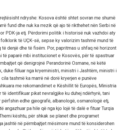
 krejtësisht ndryshe: Kosova është shtet sovran me shumë
rrë fund dhe nuk ka rrezik që ajo të rikthehet nën Serbi në
or PDK-ja etj. Përdorimi politik i historisë nuk vazhdoi aty
n folklorik të UÇK-së, sepse ky valorizim tashmë mund të
q të denjë dhe të fisëm. Por, papritmas u shfaq në horizont
ysni të paparë mbi institucionet e Kosovës, për të spastruar
përmbajtjet që denigrojnë Perandorinë Osmane, në këtë
 duke filluar nga kryeministri, ministri i Jashtëm, ministri i
 e cila tashmë ka marrë në dorë kryerjen e punëve
shkuara me rekomandimet e Këshillit të Europës, Ministria
të identifikuar pikat nevralgjike ku duhej ndërhyrë, tani
r përfshin edhe gjeografë, albanologë, osmanologë etj,
 të angazhuar pa hile që nga kjo lojë të dalë e fituar Turqia
 Themi kështu, për shkak se planet dhe programet
nga jashtë në përmbajtjet mësimore mund të konsiderohen