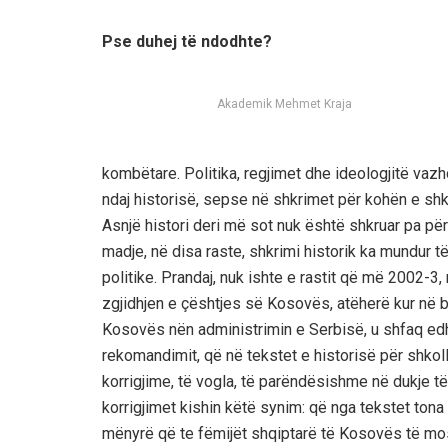
Pse duhej të ndodhte?
Akademik Mehmet Kraja
kombëtare. Politika, regjimet dhe ideologjitë va
ndaj historisë, sepse në shkrimet për kohën e shk
Asnjë histori deri më sot nuk është shkruar pa për
madje, në disa raste, shkrimi historik ka mundur 
politike. Prandaj, nuk ishte e rastit që më 2002-3,
zgjidhjen e çështjes së Kosovës, atëherë kur në b
Kosovës nën administrimin e Serbisë, u shfaq edh
rekomandimit, që në tekstet e historisë për shko
korrigjime, të vogla, të parëndësishme në dukje t
korrigjimet kishin këtë synim: që nga tekstet tona 
mënyrë që te fëmijët shqiptarë të Kosovës të mos k