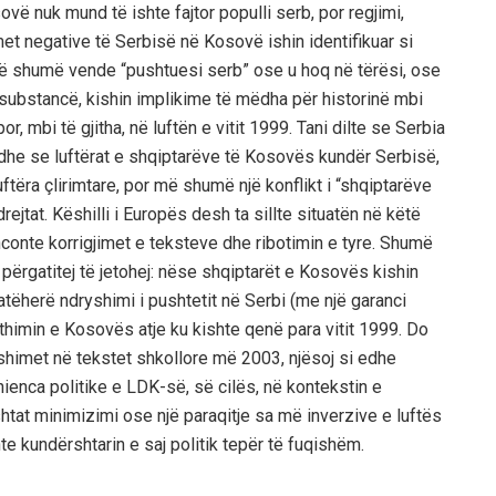
vë nuk mund të ishte fajtor populli serb, por regjimi,
met negative të Serbisë në Kosovë ishin identifikuar si
në shumë vende “pushtuesi serb” ose u hoq në tërësi, ose
 substancë, kishin implikime të mëdha për historinë mbi
, mbi të gjitha, në luftën e vitit 1999. Tani dilte se Serbia
he se luftërat e shqiptarëve të Kosovës kundër Serbisë,
ftëra çlirimtare, por më shumë një konflikt i “shqiptarëve
 drejtat. Këshilli i Europës desh ta sillte situatën në këtë
nconte korrigjimet e teksteve dhe ribotimin e tyre. Shumë
 përgatitej të jetohej: nëse shqiptarët e Kosovës kishin
 atëherë ndryshimi i pushtetit në Serbi (me një garanci
himin e Kosovës atje ku kishte qenë para vitit 1999. Do
yshimet në tekstet shkollore më 2003, njësoj si edhe
nienca politike e LDK-së, së cilës, në kontekstin e
shtat minimizimi ose një paraqitje sa më inverzive e luftës
e kundërshtarin e saj politik tepër të fuqishëm.