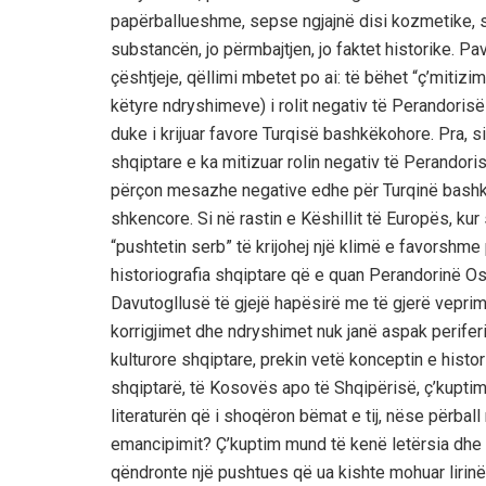
papërballueshme, sepse ngjajnë disi kozmetike, sik
substancën, jo përmbajtjen, jo faktet historike. Pa
çështjeje, qëllimi mbetet po ai: të bëhet “ç’mitizi
këtyre ndryshimeve) i rolit negativ të Perandorisë
duke i krijuar favore Turqisë bashkëkohore. Pra, s
shqiptare e ka mitizuar rolin negativ të Perandor
përçon mesazhe negative edhe për Turqinë bashkë
shkencore. Si në rastin e Këshillit të Europës, k
“pushtetin serb” të krijohej një klimë e favorshme
historiografia shqiptare që e quan Perandorinë 
Davutogllusë të gjejë hapësirë me të gjerë veprimi
korrigjimet dhe ndryshimet nuk janë aspak perifer
kulturore shqiptare, prekin vetë konceptin e histor
shqiptarë, të Kosovës apo të Shqipërisë, ç’kuptim
literaturën që i shoqëron bëmat e tij, nëse përbal
emancipimit? Ç’kuptim mund të kenë letërsia dhe 
qëndronte një pushtues që ua kishte mohuar lirinë