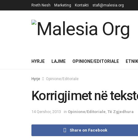
Rreth Nesh
Marketing
Kontakti
stafi@malesia.org
HYRJE
LAJME
OPINIONE/EDITORIALE
ETNI
Hyrje
Opinione/Editoriale
Korrigjimet në tekst
14 Qershor, 2013
in
Opinione/Editoriale
,
Të Zgjedhura
Share on Facebook