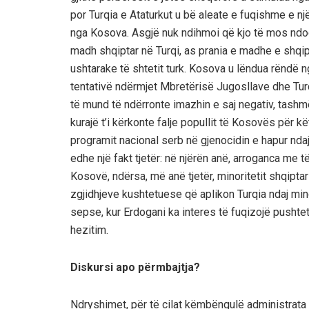
por Turqia e Ataturkut u bë aleate e fuqishme e nj
nga Kosova. Asgjë nuk ndihmoi që kjo të mos ndodht
madh shqiptar në Turqi, as prania e madhe e shqipt
ushtarake të shtetit turk. Kosova u lëndua rëndë 
tentativë ndërmjet Mbretërisë Jugosllave dhe Turq
të mund të ndërronte imazhin e saj negativ, tashm
kurajë t’i kërkonte falje popullit të Kosovës për 
programit nacional serb në gjenocidin e hapur nda
edhe një fakt tjetër: në njërën anë, arroganca me të 
Kosovë, ndërsa, më anë tjetër, minoritetit shqiptar 
zgjidhjeve kushtetuese që aplikon Turqia ndaj mi
sepse, kur Erdogani ka interes të fuqizojë pushtet
hezitim.
Diskursi apo përmbajtja?
Ndryshimet, për të cilat këmbëngulë administrata e 