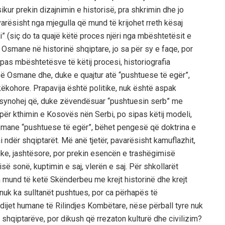
ur prekin dizajnimin e historisë, pra shkrimin dhe jo
varësisht nga mjegulla që mund të krijohet rreth kësaj
mi” (siç do ta quajë këtë proces njëri nga mbështetësit e
 Osmane në historinë shqiptare, jo sa për sy e faqe, por
ipas mbështetësve të këtij procesi, historiografia
isë Osmane dhe, duke e quajtur atë “pushtuese të egër”,
kohore. Prapavija është politike, nuk është aspak
ur synohej që, duke zëvendësuar “pushtuesin serb” me
 për kthimin e Kosovës nën Serbi, po sipas këtij modeli,
Osmane “pushtuese të egër”, bëhet pengesë që doktrina e
 ndër shqiptarët. Më anë tjetër, pavarësisht kamuflazhit,
ike, jashtësore, por prekin esencën e trashëgimisë
isë sonë, kuptimin e saj, vlerën e saj. Për shkollarët
 mund të ketë Skënderbeu me krejt historinë dhe krejt
l nuk ka sulltanët pushtues, por ca përhapës të
dijet humane të Rilindjes Kombëtare, nëse përball tyre nuk
 shqiptarëve, por dikush që rrezaton kulturë dhe civilizim?