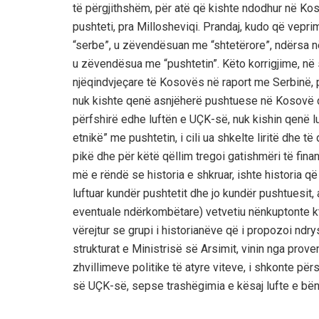
të përgjithshëm, për atë që kishte ndodhur në Koso
pushteti, pra Millosheviqi. Prandaj, kudo që vepri
“serbe”, u zëvendësuan me “shtetërore”, ndërsa 
u zëvendësua me “pushtetin”. Këto korrigjime, në
njëqindvjeçare të Kosovës në raport me Serbinë, por
nuk kishte qenë asnjëherë pushtuese në Kosovë d
përfshirë edhe luftën e UÇK-së, nuk kishin qenë lu
etnikë” me pushtetin, i cili ua shkelte liritë dhe të
pikë dhe për këtë qëllim tregoi gatishmëri të fina
më e rëndë se historia e shkruar, ishte historia që
luftuar kundër pushtetit dhe jo kundër pushtuesit,
eventuale ndërkombëtare) vetvetiu nënkuptonte kt
vërejtur se grupi i historianëve që i propozoi ndr
strukturat e Ministrisë së Arsimit, vinin nga prove
zhvillimeve politike të atyre viteve, i shkonte për
së UÇK-së, sepse trashëgimia e kësaj lufte e bënt