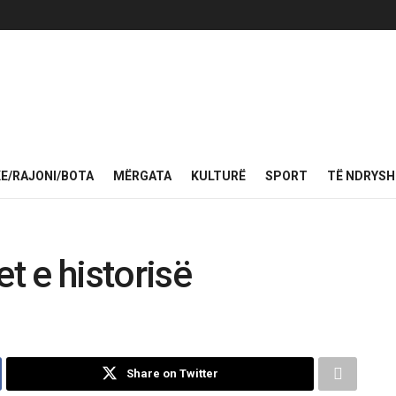
KE/RAJONI/BOTA
MËRGATA
KULTURË
SPORT
TË NDRYS
et e historisë
Share on Twitter