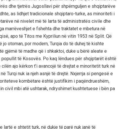
ërës dhe tjetrës Jugosllavi për shpërnguljen e shqiptarëve
e, as lidhjet tradicionale shqiptaro-turke, as minoriteti i
arëve në nivelet më të larta të administratës civile dhe
nga marrëveshjet e fshehta dhe traktatet e mbetura në
isë, apo të Titos me Kypriliun në vitin 1953 në Split. Që
ë jo otoman, por modern, Turqia do të duhej të kishte
këtë gjëmë të madhe që i shkaktoi, duke u bërë aleate e
j popullit të Kosovës. Po kaq lëndues për shqiptarët është
cilën ajo kërkon t’i avancojë të drejtat e minoritetit turk në
në Turqi nuk ia njeh asnjë të drejtë. Nxjerrja si pengesë e
noriteteve kombëtare është justifikim i paqëndrueshëm,
in civil mbi atë ushtarak, ndryshimet kushtetuese i bën pa
lartë e shtetit turk, në dukje të parë nuk janë të