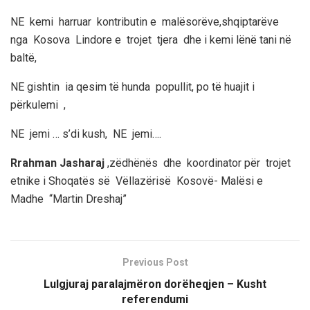
NE kemi harruar kontributin e malësorëve,shqiptarëve
nga Kosova Lindore e trojet tjera dhe i kemi lënë tani në
baltë,
NE gishtin ia qesim të hunda popullit, po të huajit i
përkulemi ,
NE jemi … s’di kush, NE jemi….
Rrahman Jasharaj
,zëdhënës dhe koordinator për trojet
etnike i Shoqatës së Vëllazërisë Kosovë- Malësi e
Madhe “Martin Dreshaj”
Previous Post
Lulgjuraj paralajmëron dorëheqjen – Kusht
referendumi