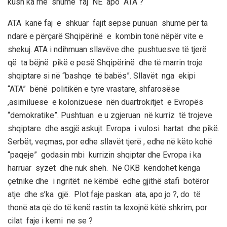
kush ka më shumë faj NE apo ATA ?
ATA kanë faj e shkuar fajit sepse punuan shumë për ta
ndarë e përçarë Shqipërinë e kombin tonë nëpër vite e
shekuj. ATA i ndihmuan sllavëve dhe pushtuesve të tjerë
që ta bëjnë pikë e pesë Shqipërinë dhe të marrin troje
shqiptare si në “bashqe të babës”. Sllavët nga ekipi
“ATA” bënë politikën e tyre vrastare, shfarosëse
,asimiluese e kolonizuese nën duartrokitjet e Evropës
“demokratike”. Pushtuan e u zgjeruan në kurriz të trojeve
shqiptare dhe asgjë askujt. Evropa i vulosi hartat dhe pikë.
Serbët, veçmas, por edhe sllavët tjerë , edhe në këto kohë
“paqeje” godasin mbi kurrizin shqiptar dhe Evropa i ka
harruar syzet dhe nuk sheh. Në OKB këndohet kënga
çetnike dhe i ngritët në këmbë edhe gjithë stafi botëror
atje dhe s’ka gjë. Plot faje paskan ata, apo jo ?, do të
thonë ata që do të kenë rastin ta lexojnë këtë shkrim, por
cilat faje i kemi ne se ?