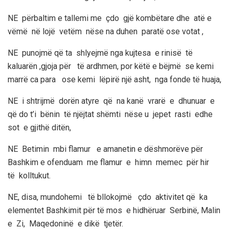
NE përbaltim e tallemi me çdo gjë kombëtare dhe atë e
vëmë në lojë vetëm nëse na duhen paratë ose votat ,
NE punojmë që ta shlyejmë nga kujtesa e rinisë të
kaluarën ,gjoja për të ardhmen, por këtë e bëjmë se kemi
marrë ca para ose kemi lëpirë një asht, nga fonde të huaja,
NE i shtrijmë dorën atyre që na kanë vrarë e dhunuar e
që do t’i bënin të njëjtat shëmti nëse u jepet rasti edhe
sot e gjithë ditën,
NE Betimin mbi flamur e amanetin e dëshmorëve për
Bashkim e ofenduam me flamur e himn memec për hir
të kolltukut.
NE, disa, mundohemi të bllokojmë çdo aktivitet që ka
elementet Bashkimit për të mos e hidhëruar Serbinë, Malin
e Zi, Maqedoninë e dikë tjetër.