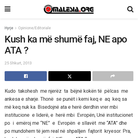
Hyrje
Opinione/Editoriale
Kush ka më shumë faj, NE apo
ATA ?
25 Shkurt, 2013
Kudo takohesh me njerëz ta bëjnë kokën të pëlcas me
ankesa e sharje. Thonë se punët i kemi keq e aq keq sa
më keq nuk ka. Bisedojnë ata e herë derdhin vrer mbi
institucione e liderë, e herë mbi Evropën, Unë institucionet
po i emëroj me “NE” e Evropën e sllavët me “ATA” dhe
po mundohem të jem real në shpalljen fajtorit kryesor. Pra,