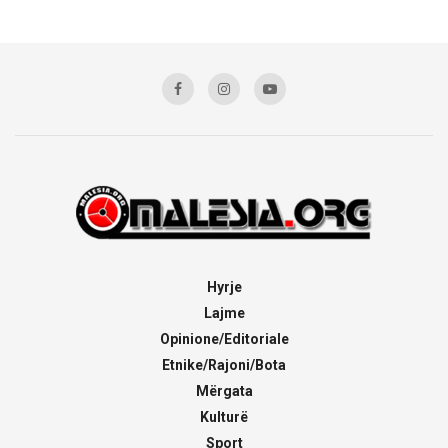
Hyrje
Lajme
Opinione/Editoriale
Etnike/Rajoni/Bota
Mërgata
Kulturë
Sport