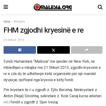
Hyrje
Mërgata
FHM zgjodhi kryesinë e re
25 Shkurt, 2013
Fondi Humanitarë “Malësia” me qendër në New York, në
mbledhjen e mbajtur me 21 Shkurt 2013, zgjodhi kryesinë e
re e cila do të udhëheqin këtë organizatë për një mandat
dyvjeçar, njoftojnë nga kryesia e këtij fondi.
Për kryetarë të ri u zgjodh z. Ëjllo Berishaj. Nënkryetarë z.
Anton (Noja) Sinishtaj, sekretarë z. Kolë Cacaj kurse arkëtari
i ri i fondit u zgjodh z. Gjon Ivezaj.