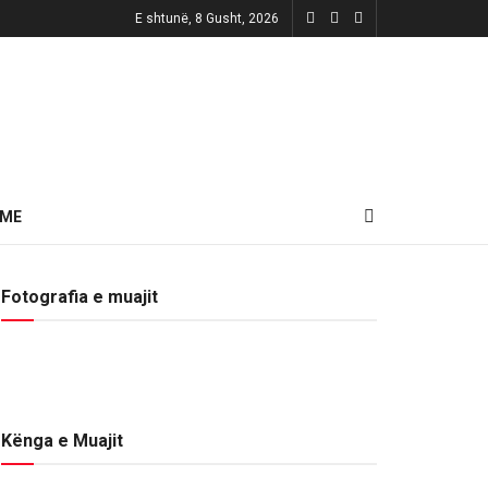
E shtunë, 8 Gusht, 2026
HME
Fotografia e muajit
Kënga e Muajit