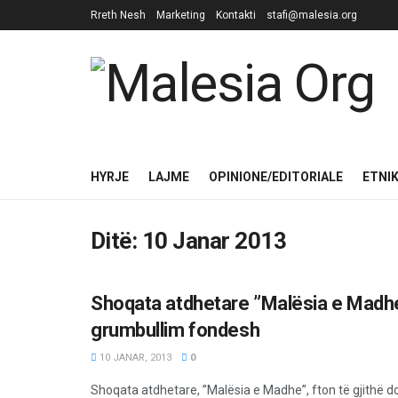
Rreth Nesh
Marketing
Kontakti
stafi@malesia.org
HYRJE
LAJME
OPINIONE/EDITORIALE
ETNI
Ditë:
10 Janar 2013
Shoqata atdhetare ”Malësia e Madh
MËRGATA
grumbullim fondesh
10 JANAR, 2013
0
Shoqata atdhetare, ”Malësia e Madhe”, fton të gjithë 