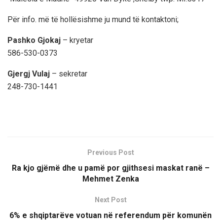
Për info. më të hollësishme ju mund të kontaktoni;
Pashko Gjokaj
– kryetar
586-530-0373
Gjergj Vulaj
– sekretar
248-730-1441
Previous Post
Ra kjo gjëmë dhe u pamë por gjithsesi maskat ranë –
Mehmet Zenka
Next Post
6% e shqiptarëve votuan në referendum për komunën