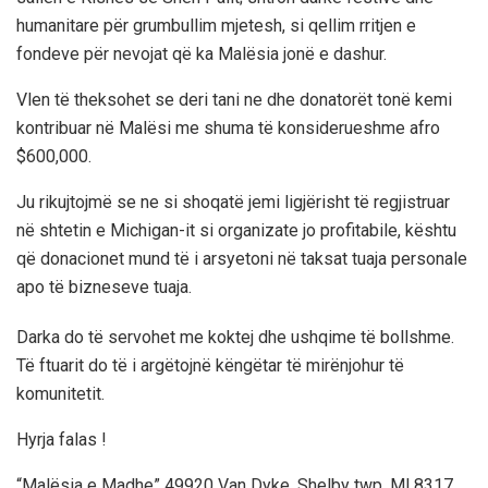
humanitare për grumbullim mjetesh, si qellim rritjen e
fondeve për nevojat që ka Malësia jonë e dashur.
Vlen të theksohet se deri tani ne dhe donatorët tonë kemi
kontribuar në Malësi me shuma të konsiderueshme afro
$600,000.
Ju rikujtojmë se ne si shoqatë jemi ligjërisht të regjistruar
në shtetin e Michigan-it si organizate jo profitabile, kështu
që donacionet mund të i arsyetoni në taksat tuaja personale
apo të bizneseve tuaja.
Darka do të servohet me koktej dhe ushqime të bollshme.
Të ftuarit do të i argëtojnë këngëtar të mirënjohur të
komunitetit.
Hyrja falas !
“Malësia e Madhe” 49920 Van Dyke ,Shelby twp. MI.8317