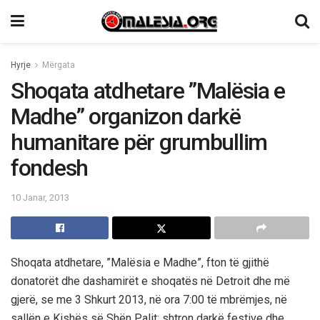
Hyrje
Mërgata
Shoqata atdhetare ”Malësia e
Madhe” organizon darkë
humanitare për grumbullim
fondesh
10 Janar, 2013
Shoqata atdhetare, ”Malësia e Madhe”, fton të gjithë
donatorët dhe dashamirët e shoqatës në Detroit dhe më
gjerë, se me 3 Shkurt 2013, në ora 7:00 të mbrëmjes, në
sallën e Kishës së Shën Palit; shtron darkë festive dhe