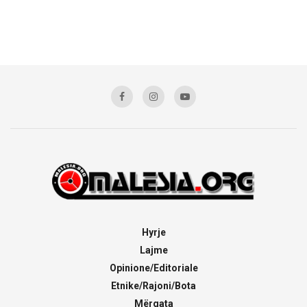
Hyrje
Lajme
Opinione/Editoriale
Etnike/Rajoni/Bota
Mërgata