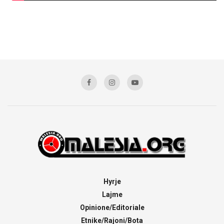
Hyrje
Lajme
Opinione/Editoriale
Etnike/Rajoni/Bota