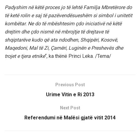
Padyshim në këtë proces jo të lehtë Familja Mbretërore do
të ketë rolin e saj të pazëvendësueshëm si simbol i unitetit
kombëtar. Ne do të mbështesim çdo iniciativë në këtë
drejtim dhe çdo nismë në mbrojtje të drejtave të
shqiptarëve kudo që ata ndodhen, Shqipëri, Kosovë,
Maqedoni, Mal të Zi, Çamëri, Luginën e Preshevës dhe
trojet e tjera etnike
“, ka thënë Princi Leka. /Tema/
Previous Post
Urime Vitin e Ri 2013
Next Post
Referendumi në Malësi gjatë vitit 2014