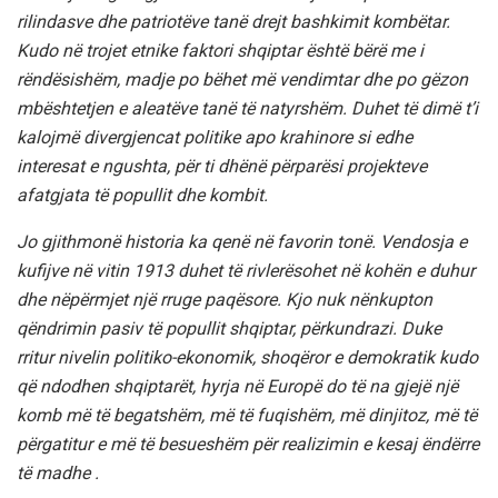
rilindasve dhe patriotëve tanë drejt bashkimit kombëtar.
Kudo në trojet etnike faktori shqiptar është bërë me i
rëndësishëm, madje po bëhet më vendimtar dhe po gëzon
mbështetjen e aleatëve tanë të natyrshëm. Duhet të dimë t’i
kalojmë divergjencat politike apo krahinore si edhe
interesat e ngushta, për ti dhënë përparësi projekteve
afatgjata të popullit dhe kombit.
Jo gjithmonë historia ka qenë në favorin tonë. Vendosja e
kufijve në vitin 1913 duhet të rivlerësohet në kohën e duhur
dhe nëpërmjet një rruge paqësore. Kjo nuk nënkupton
qëndrimin pasiv të popullit shqiptar, përkundrazi. Duke
rritur nivelin politiko-ekonomik, shoqëror e demokratik kudo
që ndodhen shqiptarët, hyrja në Europë do të na gjejë një
komb më të begatshëm, më të fuqishëm, më dinjitoz, më të
përgatitur e më të besueshëm për realizimin e kesaj ëndërre
të madhe .