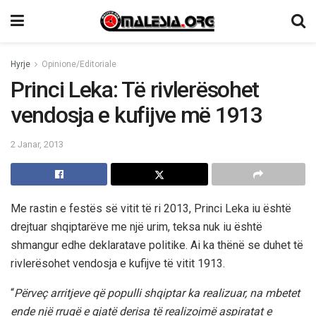
Hyrje
Opinione/Editoriale
Princi Leka: Të rivlerësohet
vendosja e kufijve më 1913
2 Janar, 2013
Me rastin e festës së vitit të ri 2013, Princi Leka iu është
drejtuar shqiptarëve me një urim, teksa nuk iu është
shmangur edhe deklaratave politike. Ai ka thënë se duhet të
rivlerësohet vendosja e kufijve të vitit 1913.
“
Përveç arritjeve që populli shqiptar ka realizuar, na mbetet
ende një rrugë e gjatë derisa të realizojmë aspiratat e