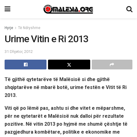
Hyrje
Të Ndryshme
Urime Vitin e Ri 2013
31 Dhjetor, 2012
Të gjithë qytetarëve të Malësisë si dhe gjithë
shqiptarëve në mbarë botë, urime festën e Vitit të Ri
2013.
Viti që po lëmë pas, ashtu si dhe vitet e mëparshme,
për ne qytetarët e Malësisë nuk dalloi për rezultate
pozitive. Në vitin 2013 po hyjmë me shumë çështje të
pazgjedhura kombëtare, politike e ekonomike me