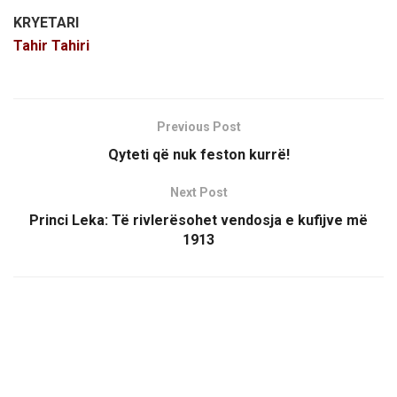
KRYETARI
Tahir Tahiri
Previous Post
Qyteti që nuk feston kurrë!
Next Post
Princi Leka: Të rivlerësohet vendosja e kufijve më
1913