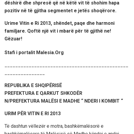
dëshirë dhe shpresë që në këtë vit të shohim hapa
pozitiv në të gjitha segmentet e jetës shoqërore.
Urime Vitin e Ri 2013, shëndet, paqe dhe harmoni
familjare. Qoftë një vit i mbarë për të gjithë ne!
Gëzuar!
Stafi i portalit Malesia.Org
______________________________________________
_______________
REPUBLIKA E SHQIPËRISË
PREFEKTURA E QARKUT SHKODËR
N/PREFEKTURA MALËSI E MADHE “ NDERI I KOMBIT “
URIM PËR VITIN E RI 2013
Të dashtun vëllezër e motra, bashkëmalësorë e
bashkëmalësore të Malësisë së Madhe këndej e andej