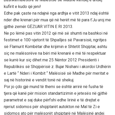
kufirit e kudo që jeni!
Edhe pak çaste na ndajnë nga ardhja e vitit 2013 ndaj është
nder dhe krenari për mua që në herët më të para t’Ju uroj me
gjithë zemër GËZUAR VITIN E RI 2013.
Ne po lëmë pas vitin 2012 që më së shumti na bashkoi në
festimet e 100-vjetorit të Shpalljes së Pavarsisë, ngritjes
së Flamurit Kombëtar dhe krijimin e Shtetit Shqiptar, ashtu
siç ne malësorëve na bëri më krenarë e më të respektuar
se kurrë kur siç dihet me 25 Nëntor 2012 Presidenti i
Republikës së Shqipërisë z. Bujar Nishani i akordoi Urdhërin
e Lartë “ Nderi i Kombit “ Malësisë së Madhe për meritat e
saj në historinë e vendit tonë në shekuj.
Por jo çdo gjë mund të themi se është arrirë në fusha të
tjera që kanë për mision standartizimin e jetesës në gjithë
parametrat e saj duke përfshi edhe lirinë e të drejtat e
njeriut sidomos për shqiptarët autokton në Mal të Zi e
sidomos ato për malësorët shqiptarë në Malësinë andej