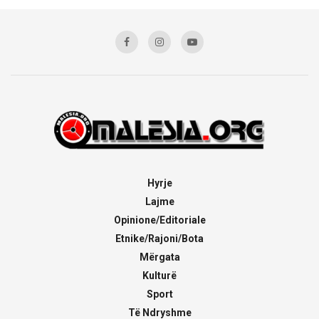
Hyrje
Lajme
Opinione/Editoriale
Etnike/Rajoni/Bota
Mërgata
Kulturë
Sport
Të Ndryshme