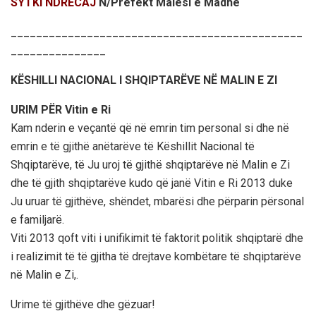
SYTKI NDRECAJ
N/Prefekt Malësi e Madhe
______________________________________________
_______________
KËSHILLI NACIONAL I SHQIPTARËVE NË MALIN E ZI
URIM PËR Vitin e Ri
Kam nderin e veçantë që në emrin tim personal si dhe në
emrin e të gjithë anëtarëve të Këshillit Nacional të
Shqiptarëve, të Ju uroj të gjithë shqiptarëve në Malin e Zi
dhe të gjith shqiptarëve kudo që janë Vitin e Ri 2013 duke
Ju uruar të gjithëve, shëndet, mbarësi dhe përparin përsonal
e familjarë.
Viti 2013 qoft viti i unifikimit të faktorit politik shqiptarë dhe
i realizimit të të gjitha të drejtave kombëtare të shqiptarëve
në Malin e Zi,.
Urime të gjithëve dhe gëzuar!