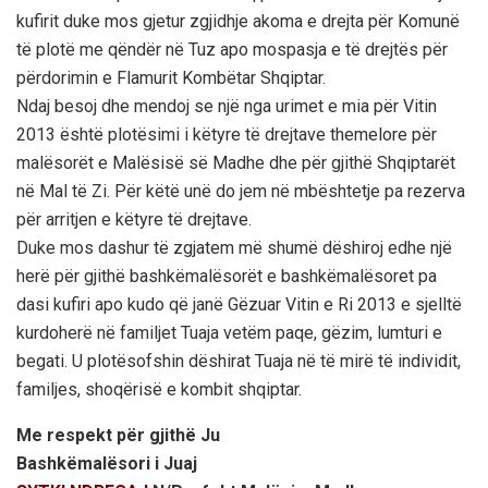
kufirit duke mos gjetur zgjidhje akoma e drejta për Komunë
të plotë me qëndër në Tuz apo mospasja e të drejtës për
përdorimin e Flamurit Kombëtar Shqiptar.
Ndaj besoj dhe mendoj se një nga urimet e mia për Vitin
2013 është plotësimi i këtyre të drejtave themelore për
malësorët e Malësisë së Madhe dhe për gjithë Shqiptarët
në Mal të Zi. Për këtë unë do jem në mbështetje pa rezerva
për arritjen e këtyre të drejtave.
Duke mos dashur të zgjatem më shumë dëshiroj edhe një
herë për gjithë bashkëmalësorët e bashkëmalësoret pa
dasi kufiri apo kudo që janë Gëzuar Vitin e Ri 2013 e sjelltë
kurdoherë në familjet Tuaja vetëm paqe, gëzim, lumturi e
begati. U plotësofshin dëshirat Tuaja në të mirë të individit,
familjes, shoqërisë e kombit shqiptar.
Me respekt për gjithë Ju
Bashkëmalësori i Juaj