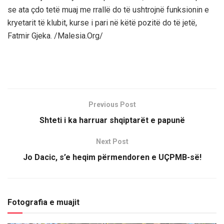
se ata çdo tetë muaj me rrallë do të ushtrojnë funksionin e
kryetarit të klubit, kurse i pari në këtë pozitë do të jetë,
Fatmir Gjeka. /Malesia.Org/
Previous Post
Shteti i ka harruar shqiptarët e papunë
Next Post
Jo Dacic, s’e heqim përmendoren e UÇPMB-së!
Fotografia e muajit