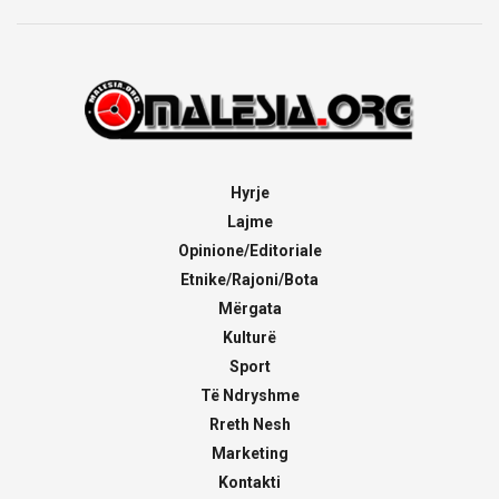
Hyrje
Lajme
Opinione/Editoriale
Etnike/Rajoni/Bota
Mërgata
Kulturë
Sport
Të Ndryshme
Rreth Nesh
Marketing
Kontakti