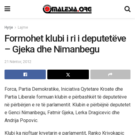
Hyrje
Lajme
Formohet klubi i ri i deputetëve
– Gjeka dhe Nimanbegu
21 Nëntor, 2012
Forca, Partia Demokratike, Iniciativa Qytetare Kroate dhe
Partia Liberale formuan klubin e përbashkët të deputetëve
në përbërjen e re të parlamentit. Klubin e përbëjnë deputetet
e Genci Nimanbegu, Fatmir Gjeka, Lerka Dragicevic dhe
Andrija Popovic.
Klubi ka njoftuar kryetarin e parlamentit, Ranko Krivokapic