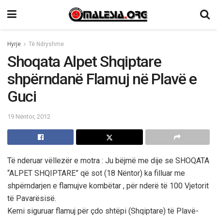
Hyrje
Të Ndryshme
Shoqata Alpet Shqiptare
shpërndanë Flamuj në Plavë e
Guci
19 Nëntor, 2012
Të nderuar vëllezër e motra : Ju bëjmë me dije se SHOQATA
“ALPET SHQIPTARE” që sot (18 Nëntor) ka filluar me
shpërndarjen e flamujve kombëtar , për nderë të 100 Vjetorit
të Pavarësisë.
Kemi siguruar flamuj për çdo shtëpi (Shqiptare) të Plavë-