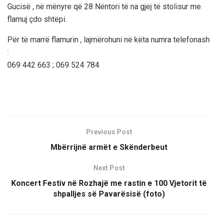
Gucisë , në mënyre që 28 Nëntori të na gjej të stolisur me
flamuj çdo shtëpi.
Për të marrë flamurin , lajmërohuni në këta numra telefonash
:
069 442 663 ; 069 524 784
Previous Post
Mbërrijnë armët e Skënderbeut
Next Post
Koncert Festiv në Rozhajë me rastin e 100 Vjetorit të
shpalljes së Pavarësisë (foto)