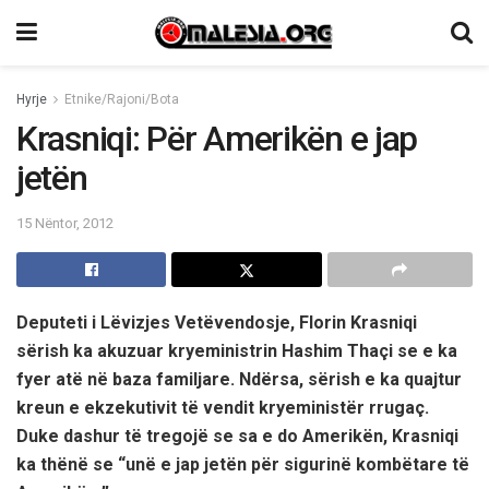
Hyrje
Etnike/Rajoni/Bota
Krasniqi: Për Amerikën e jap
jetën
15 Nëntor, 2012
Deputeti i Lëvizjes Vetëvendosje, Florin Krasniqi
sërish ka akuzuar kryeministrin Hashim Thaçi se e ka
fyer atë në baza familjare. Ndërsa, sërish e ka quajtur
kreun e ekzekutivit të vendit kryeministër rrugaç.
Duke dashur të tregojë se sa e do Amerikën, Krasniqi
ka thënë se “unë e jap jetën për sigurinë kombëtare të