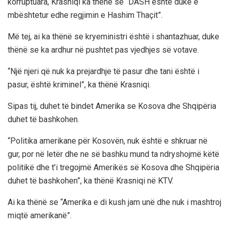
korruptuara, Krasniqi ka thënë se “DASH është duke e
mbështetur edhe regjimin e Hashim Thaçit”.
Më tej, ai ka thënë se kryeministri është i shantazhuar, duke
thënë se ka ardhur në pushtet pas vjedhjes së votave.
“Një njeri që nuk ka prejardhje të pasur dhe tani është i
pasur, është kriminel”, ka thënë Krasniqi.
Sipas tij, duhet të bindet Amerika se Kosova dhe Shqipëria
duhet të bashkohen.
“Politika amerikane për Kosovën, nuk është e shkruar në
gur, por në letër dhe ne së bashku mund ta ndryshojmë këtë
politikë dhe t’i tregojmë Amerikës së Kosova dhe Shqipëria
duhet të bashkohen”, ka thënë Krasniqi në KTV.
Ai ka thënë se “Amerika e di kush jam unë dhe nuk i mashtroj
miqtë amerikanë”.