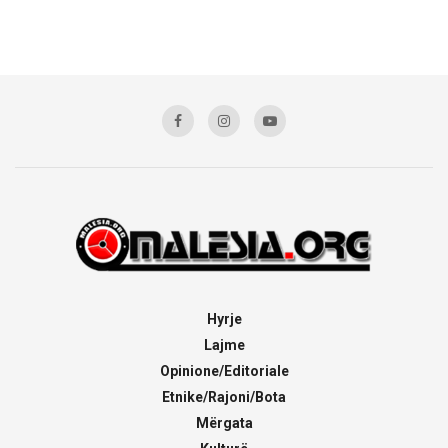
Hyrje
Lajme
Opinione/Editoriale
Etnike/Rajoni/Bota
Mërgata