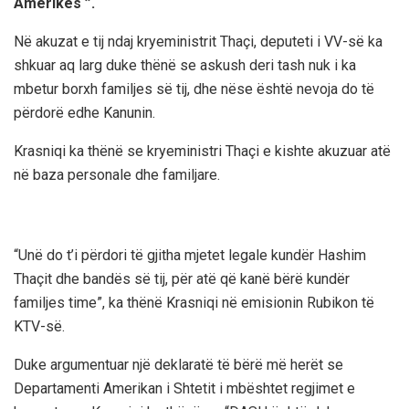
Amerikës ”.
Në akuzat e tij ndaj kryeministrit Thaçi, deputeti i VV-së ka
shkuar aq larg duke thënë se askush deri tash nuk i ka
mbetur borxh familjes së tij, dhe nëse është nevoja do të
përdorë edhe Kanunin.
Krasniqi ka thënë se kryeministri Thaçi e kishte akuzuar atë
në baza personale dhe familjare.
“Unë do t’i përdori të gjitha mjetet legale kundër Hashim
Thaçit dhe bandës së tij, për atë që kanë bërë kundër
familjes time”, ka thënë Krasniqi në emisionin Rubikon të
KTV-së.
Duke argumentuar një deklaratë të bërë më herët se
Departamenti Amerikan i Shtetit i mbështet regjimet e