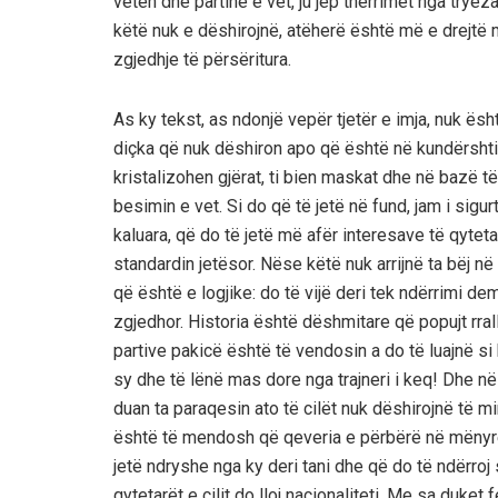
veten dhe partinë e vet, ju jep thërrimet nga tryeza 
këtë nuk e dëshirojnë, atëherë është më e drejtë 
zgjedhje të përsëritura.
As ky tekst, as ndonjë vepër tjetër e imja, nuk ës
diçka që nuk dëshiron apo që është në kundërshtim
kristalizohen gjërat, ti bien maskat dhe në bazë të 
besimin e vet. Si do që të jetë në fund, jam i sig
kaluara, që do të jetë më afër interesave të qytet
standardin jetësor. Nëse këtë nuk arrijnë ta bëj 
që është e logjike: do të vijë deri tek ndërrimi de
zgjedhor. Historia është dëshmitare që popujt rral
partive pakicë është të vendosin a do të luajnë si
sy dhe të lënë mas dore nga trajneri i keq! Dhe në 
duan ta paraqesin ato të cilët nuk dëshirojnë të m
është të mendosh që qeveria e përbërë në mënyrë
jetë ndryshe nga ky deri tani dhe që do të ndërro
qytetarët e cilit do lloj nacionaliteti. Me sa duket