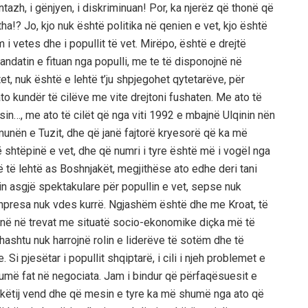
tazh, i gënjyen, i diskriminuan! Por, ka njerëz që thonë që
tha!? Jo, kjo nuk është politika në qenien e vet, kjo është
 i vetes dhe i popullit të vet. Mirëpo, është e drejtë
andatin e fituan nga populli, me te të disponojnë në
, nuk është e lehtë t’ju shpjegohet qytetarëve, për
to kundër të cilëve me vite drejtoni fushaten. Me ato të
sin…, me ato të cilët që nga viti 1992 e mbajnë Ulqinin nën
unën e Tuzit, dhe që janë fajtorë kryesorë që ka më
 shtëpinë e vet, dhe që numri i tyre është më i vogël nga
në të lehtë as Boshnjakët, megjithëse ato edhe deri tani
in asgjë spektakulare për popullin e vet, sepse nuk
, shpresa nuk vdes kurrë. Ngjashëm është dhe me Kroat, të
ojnë në trevat me situatë socio-ekonomike diçka më të
ithashtu nuk harrojnë rolin e liderëve të sotëm dhe të
Si pjesëtar i popullit shqiptarë, i cili i njeh problemet e
 shumë fat në negociata. Jam i bindur që përfaqësuesit e
 këtij vend dhe që mesin e tyre ka më shumë nga ato që